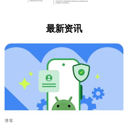
最新资讯
博客