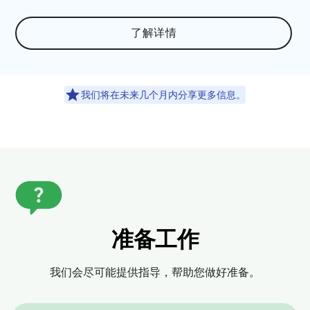
了解详情
我们将在未来几个月内分享更多信息。
准备工作
我们会尽可能提供指导，帮助您做好准备。