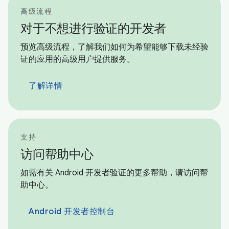
高级流程
对于不想进行验证的开发者
预览高级流程，了解我们如何为希望能够下载未经验
证的应用的高级用户提供服务。
了解详情
支持
访问帮助中心
如需有关 Android 开发者验证的更多帮助，请访问帮
助中心。
Android 开发者控制台