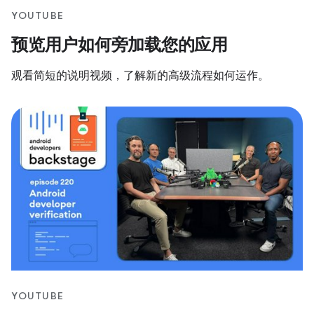
YOUTUBE
预览用户如何旁加载您的应用
观看简短的说明视频，了解新的高级流程如何运作。
YOUTUBE