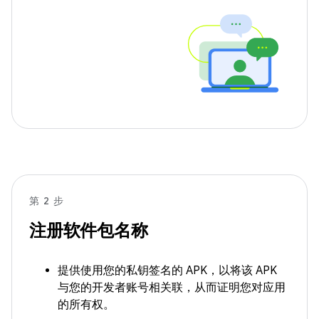
第 2 步
注册软件包名称
提供使用您的私钥签名的 APK，以将该 APK
与您的开发者账号相关联，从而证明您对应用
的所有权。