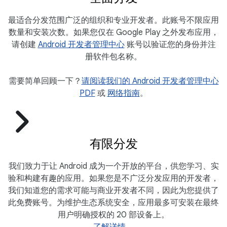
最适合分发范围广泛的组织和专业开发者。此账号不限应用
数量和安装次数。如果您仅在 Google Play 之外发布应用，
请创建
Android 开发者管理中心
账号以验证您的身份并注
册软件包名称。
需要简单回顾一下？
请阅读我们的 Android 开发者管理中心
PDF
或
网络指南
。
有限分发
我们致力于让 Android 成为一个开放的平台，供您学习、实
验和构建有趣的应用。如果您是不广泛分发应用的开发者，
我们知道您的需求可能与商业开发者不同，因此为您提供了
此免费账号。为维护生态系统安全，应用最多可安装在最终
用户明确授权的 20 部设备上。
了解详情
。