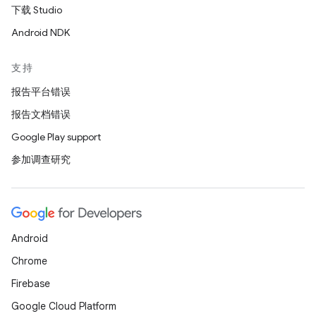
下载 Studio
Android NDK
支持
报告平台错误
报告文档错误
Google Play support
参加调查研究
Android
Chrome
Firebase
Google Cloud Platform