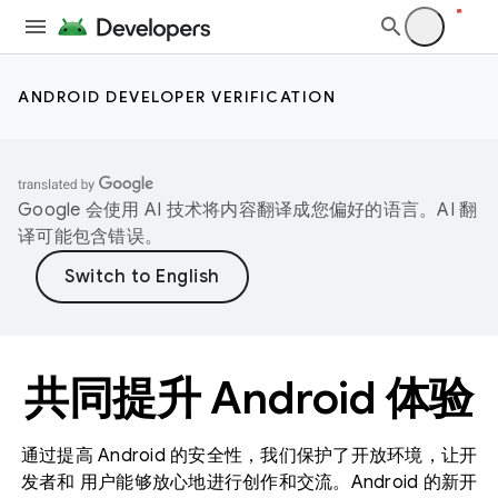
ANDROID DEVELOPER VERIFICATION
Google 会使用 AI 技术将内容翻译成您偏好的语言。AI 翻
译可能包含错误。
共同提升 Android 体验
通过提高 Android 的安全性，我们保护了开放环境，让开
发者和 用户能够放心地进行创作和交流。Android 的新开