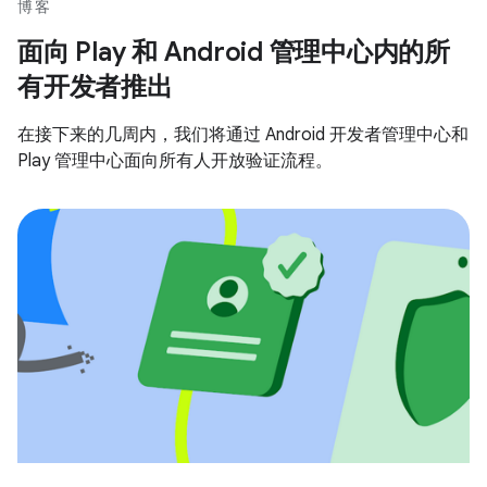
博客
面向 Play 和 Android 管理中心内的所
有开发者推出
在接下来的几周内，我们将通过 Android 开发者管理中心和
Play 管理中心面向所有人开放验证流程。