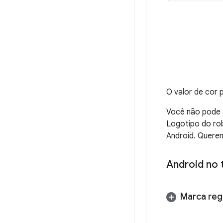
O valor de cor
Você não pode e
Logotipo do rob
Android. Querem
Android no 
Marca reg