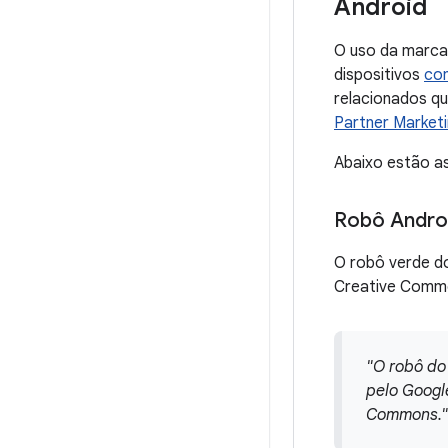
Android
O uso da marca 
dispositivos
com
relacionados qu
Partner Market
Abaixo estão as
Robô Andro
O robô verde do
Creative Common
"O robô do
pelo Googl
Commons."