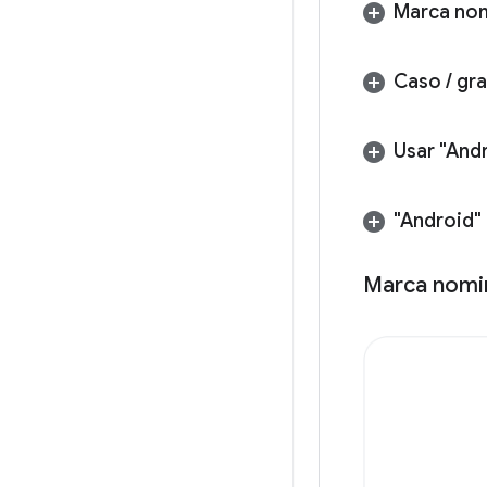
Marca nom
Caso
/
gra
Usar "And
"Android"
Marca nomin