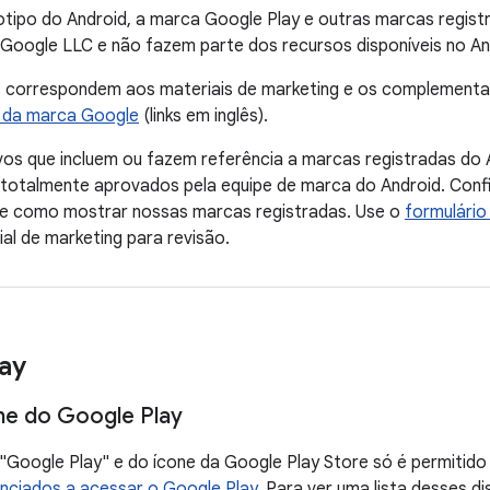
otipo do Android, a marca Google Play e outras marcas regis
Google LLC e não fazem parte dos recursos disponíveis no An
es correspondem aos materiais de marketing e os complement
 da marca Google
(links em inglês).
vos que incluem ou fazem referência a marcas registradas do
 totalmente aprovados pela equipe de marca do Android. Confir
re como mostrar nossas marcas registradas. Use o
formulário
ial de marketing para revisão.
ay
ne do Google Play
"Google Play" e do ícone da Google Play Store só é permiti
enciados a acessar o Google Play
. Para ver uma lista desses di