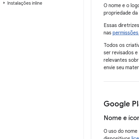
Instalações inline
O nome e o log
propriedade da 
Essas diretriz
nas
permissões
Todos os criati
ser revisados e
relevantes sob
envie seu mater
Google Pl
Nome e íco
O uso do nome 
dispositivos
lic