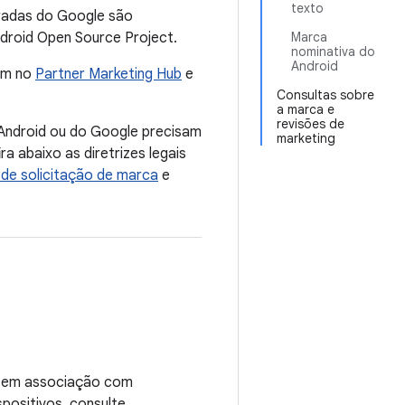
texto
tradas do Google são
droid Open Source Project.
Marca
nominativa do
Android
am no
Partner Marketing Hub
e
Consultas sobre
a marca e
revisões de
 Android ou do Google precisam
marketing
a abaixo as diretrizes legais
 de solicitação de marca
e
do em associação com
spositivos, consulte