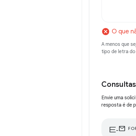
cancel
O que n
A menos que se
tipo de letra d
Consultas
Envie uma solic
resposta é de 
e-mail
FO