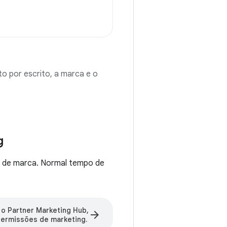
o por escrito, a marca e o
g
as de marca. Normal tempo de
 o Partner Marketing Hub,
arrow_forward
ermissões de marketing.