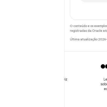
O conteúdo e os exemplos 
registradas da Oracle e/o
Última atualização 2026
X
Siga o perfil @GooglePlayBiz
Le
para conferir notícias e
sobr
receber suporte
e