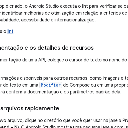
p é criado, o Android Studio executa o lint para verificar se 
e identificar melhorias de otimização em relação a critérios de
bilidade, acessibilidade e internacionalização.
re o
lint
.
entação e os detalhes de recursos
umentação de uma API, coloque o cursor de texto no nome d
rmações disponíveis para outros recursos, como imagens e t
or de texto em uma
Modifier
do Compose ou em uma propr
erá conferir a documentação e os parâmetros padrão dela.
 arquivos rapidamente
ovo arquivo, clique no diretório que você quer usar na janela P
and + N
). O Android Studio mostra uma pequena janela com um