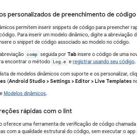
os personalizados de preenchimento de código
âmicos permitem inserir snippets de código para preencher r
ódigo. Para inserir um modelo dinâmico, digite a abreviação d
insere o snippet de código associado ao modelo no código.
 abreviação
comp
seguida por
Tab
insere o código de uma n
ra encontrar o método
Log.e
e
registrar usando seu código
.
 lista de modelos dinâmicos com suporte e os personalizar, cl
tes
(
Android Studio > Settings > Editor > Live Templates
n
re
Modelos dinâmicos
.
reções rápidas com o lint
o oferece uma ferramenta de verificação de código chamada lin
mas com a qualidade estrutural do código, sem executar o ap