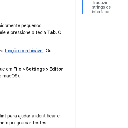
Traduzir
strings de
interface
apidamente pequenos
ele e pressione a tecla
Tab
. O
ova
função combinável
. Ou
ique em
File > Settings > Editor
o macOS).
t para ajudar a identificar e
p nem programar testes.