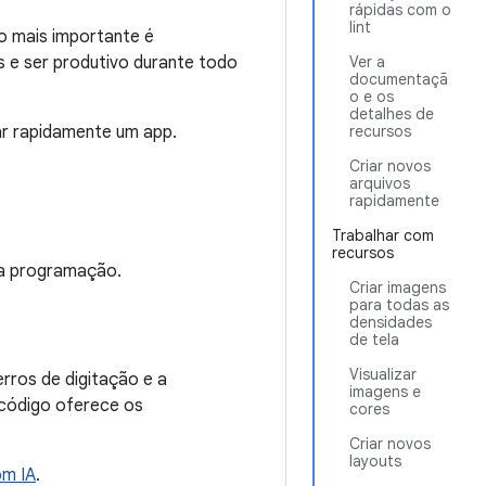
rápidas com o
lint
o mais importante é
s e ser produtivo durante todo
Ver a
documentaçã
o e os
detalhes de
ar rapidamente um app.
recursos
Criar novos
arquivos
rapidamente
Trabalhar com
recursos
 a programação.
Criar imagens
para todas as
densidades
de tela
Visualizar
rros de digitação e a
imagens e
 código oferece os
cores
Criar novos
layouts
om IA
.