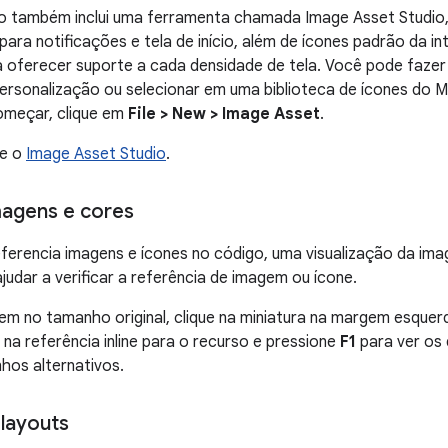
o também inclui uma ferramenta chamada Image Asset Studio, 
para notificações e tela de início, além de ícones padrão da i
 oferecer suporte a cada densidade de tela. Você pode fazer
ersonalização ou selecionar em uma biblioteca de ícones do M
omeçar, clique em
File > New > Image Asset
.
re o
Image Asset Studio
.
imagens e cores
ferencia imagens e ícones no código, uma visualização da i
judar a verificar a referência de imagem ou ícone.
em no tamanho original, clique na miniatura na margem esquer
 na referência inline para o recurso e pressione
F1
para ver os 
hos alternativos.
 layouts