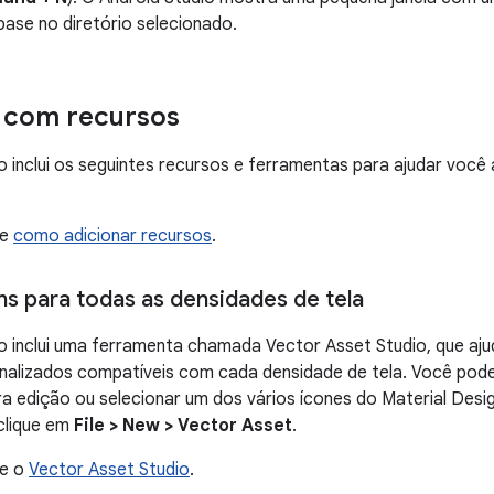
ase no diretório selecionado.
 com recursos
o inclui os seguintes recursos e ferramentas para ajudar você a
re
como adicionar recursos
.
ns para todas as densidades de tela
o inclui uma ferramenta chamada Vector Asset Studio, que ajud
nalizados compatíveis com cada densidade de tela. Você pode
a edição ou selecionar um dos vários ícones do Material Desi
clique em
File > New > Vector Asset
.
re o
Vector Asset Studio
.