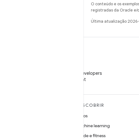
O conteúdo e os exemplos 
registradas da Oracle e/o
Última atualização 2026
WeChat
Siga o Android Developers
no WeChat
MAIS SOBRE O ANDROID
DESCOBRIR
Android
Jogos
Android para empresas
Machine learning
Segurança
Saúde e fitness