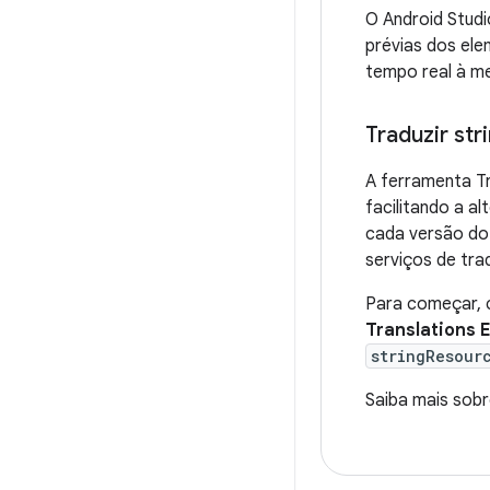
O Android Studi
prévias dos el
tempo real à m
Traduzir str
A ferramenta Tr
facilitando a a
cada versão do
serviços de tra
Para começar, c
Translations E
stringResour
Saiba mais sob