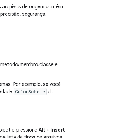
os arquivos de origem contêm
 precisão, segurança,
o método/membro/classe e
emas. Por exemplo, se você
iedade
ColorScheme
do
roject e pressione
Alt + Insert
a lista de tipos de arquivos