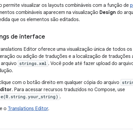
o permite visualizar os layouts combináveis com a função de
p
ementos combináveis aparecem na visualização
Design
do arqu
edida que os elementos são editados.
ings de interface
anslations Editor oferece uma visualização única de todos os
lteração ou adição de traduções e a localização de traduções 
 arquivo
strings.xml
. Você pode até fazer upload do arquivo 
dução.
lique com o botão direito em qualquer cópia do arquivo
stri
ditor
. Para acessar recursos traduzidos no Compose, use
ce(R.string.your_string)
.
re o
Translations Editor
.