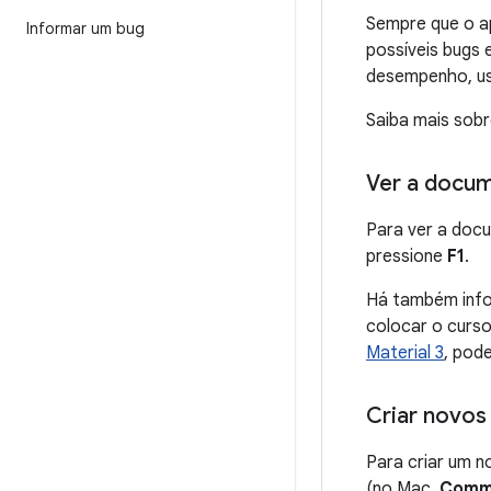
Sempre que o ap
Informar um bug
possíveis bugs 
desempenho, usa
Saiba mais sob
Ver a docum
Para ver a doc
pressione
F1
.
Há também info
colocar o curs
Material 3
, pod
Criar novos
Para criar um n
(no Mac,
Comm