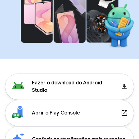
Fazer o download do Android
get_app
Studio
launch
Abrir o Play Console