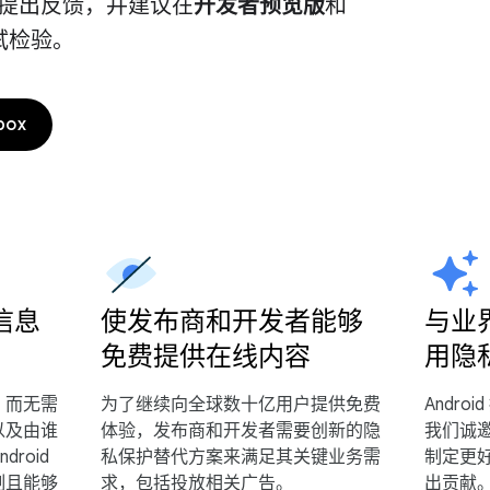
提出反馈，并建议在
开发者预览版
和
试检验。
box
信息
使发布商和开发者能够
与业
免费提供在线内容
用隐
，而无需
为了继续向全球数十亿用户提供免费
Andr
以及由谁
体验，发布商和开发者需要创新的隐
我们诚
ndroid
私保护替代方案来满足其关键业务需
制定更
制且能够
求，包括投放相关广告。
出贡献