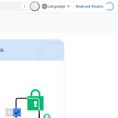
/
Android Studio
is
.