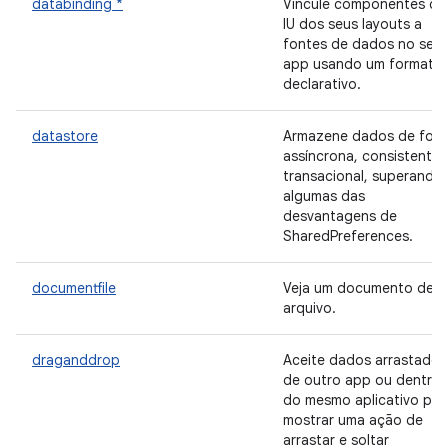
databinding *
Vincule componentes de
IU dos seus layouts a
fontes de dados no seu
app usando um formato
declarativo.
datastore
Armazene dados de for
assíncrona, consistente 
transacional, superando
algumas das
desvantagens de
SharedPreferences.
documentfile
Veja um documento de
arquivo.
draganddrop
Aceite dados arrastados
de outro app ou dentro
do mesmo aplicativo par
mostrar uma ação de
arrastar e soltar