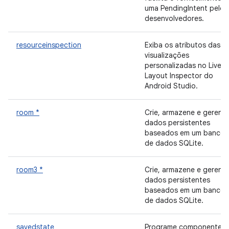
uma PendingIntent pelos
desenvolvedores.
resourceinspection
Exiba os atributos das
visualizações
personalizadas no Live
Layout Inspector do
Android Studio.
room *
Crie, armazene e gerenci
dados persistentes
baseados em um banco
de dados SQLite.
room3 *
Crie, armazene e gerenci
dados persistentes
baseados em um banco
de dados SQLite.
savedstate
Programe componentes