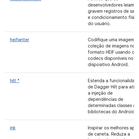
desenvolvedores leiam o
gravem registros de saú
e condicionamento físic
do usuário.
heifwriter
Codifique uma imagem o
coleção de imagens no
formato HEIF usando os
codecs disponíveis no
dispositivo Android.
hilt *
Estenda a funcionalidad
de Dagger Hilt para ativa
a injeção de
dependências de
determinadas classes da
bibliotecas do AndroidX.
ink
Inspirar os melhores app
de caneta. Reduza a