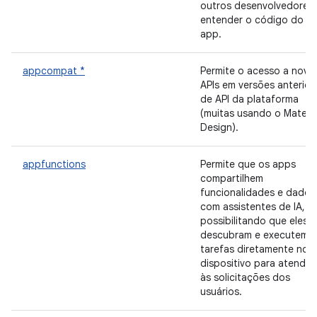
outros desenvolvedores 
entender o código do s
app.
appcompat *
Permite o acesso a nova
APIs em versões anterior
de API da plataforma
(muitas usando o Materia
Design).
appfunctions
Permite que os apps
compartilhem
funcionalidades e dados
com assistentes de IA,
possibilitando que eles
descubram e executem
tarefas diretamente no
dispositivo para atender
às solicitações dos
usuários.