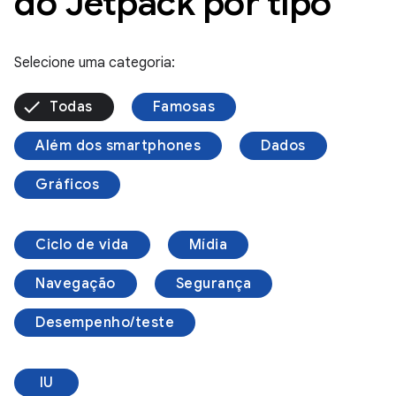
do Jetpack por tipo
Selecione uma categoria:
Todas
Famosas
Além dos smartphones
Dados
Gráficos
Ciclo de vida
Mídia
Navegação
Segurança
Desempenho/teste
IU