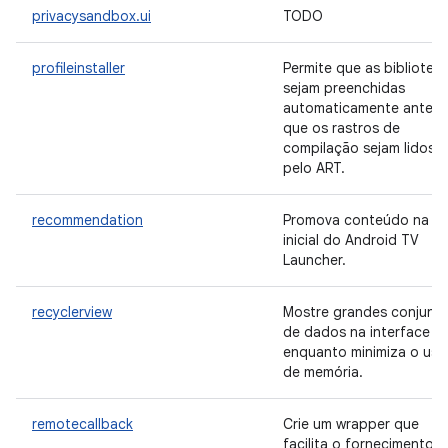
privacysandbox.ui
TODO
profileinstaller
Permite que as bibliotec
sejam preenchidas
automaticamente antes
que os rastros de
compilação sejam lidos
pelo ART.
recommendation
Promova conteúdo na te
inicial do Android TV
Launcher.
recyclerview
Mostre grandes conjunt
de dados na interface
enquanto minimiza o uso
de memória.
remotecallback
Crie um wrapper que
facilita o fornecimento 