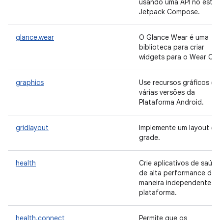
usando uma API no estilo
Jetpack Compose.
glance.wear
O Glance Wear é uma
biblioteca para criar
widgets para o Wear OS.
graphics
Use recursos gráficos e
várias versões da
Plataforma Android.
gridlayout
Implemente um layout de
grade.
health
Crie aplicativos de saúd
de alta performance de
maneira independente d
plataforma.
health.connect
Permite que os