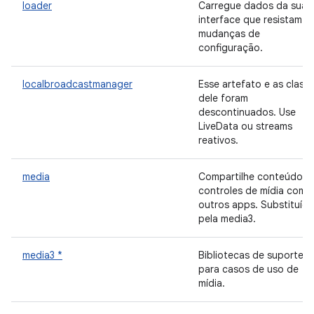
loader
Carregue dados da sua
interface que resistam a
mudanças de
configuração.
localbroadcastmanager
Esse artefato e as class
dele foram
descontinuados. Use
LiveData ou streams
reativos.
media
Compartilhe conteúdo e
controles de mídia com
outros apps. Substituída
pela media3.
media3 *
Bibliotecas de suporte
para casos de uso de
mídia.