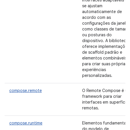
interfaces adaptáveis q
se ajustam
automaticamente de
acordo com as
configurações da janela,
como classes de tamanh
ou posturas do
dispositivo. A biblioteca
oferece implementações
de scaffold padrão e
elementos combináveis
para criar suas próprias
experiências
personalizadas.
compose.remote
O Remote Compose é u
framework para criar
interfaces em superfície
remotas.
compose.runtime
Elementos fundamentais
do modelo de