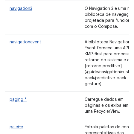
navigation3
O Navigation 3 é uma no
biblioteca de navegação
projetada para funciona
com o Compose.
navigationevent
A biblioteca Navigation
Event fornece uma API
KMP-first para processar
retorno do sistema e o
[retorno preditivo]
(/guide/navigation/custo
back/predictive-back-
gesture).
paging *
Carregue dados em
páginas e os exiba em
uma RecyclerView.
palette
Extraia paletas de cores
representativas das