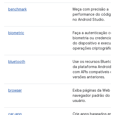
benchmark
Meça com precisão a
performance do código
no Android Studio.
biometric
Faça a autenticação co
biometria ou credenciais
do dispositivo e execute
operações criptográfica
bluetooth
Use os recursos Bluetoo
da plataforma Android
com APIs compatíveis c
versões anteriores.
browser
Exiba páginas da Web n
navegador padrão do
usuário.
car-app
Crie apps baseados em