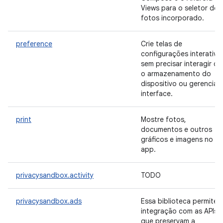
Views para o seletor de
fotos incorporado.
preference
Crie telas de
configurações interativa
sem precisar interagir c
o armazenamento do
dispositivo ou gerenciar 
interface.
print
Mostre fotos,
documentos e outros
gráficos e imagens no s
app.
privacysandbox.activity
TODO
privacysandbox.ads
Essa biblioteca permite 
integração com as APIs
que preservam a