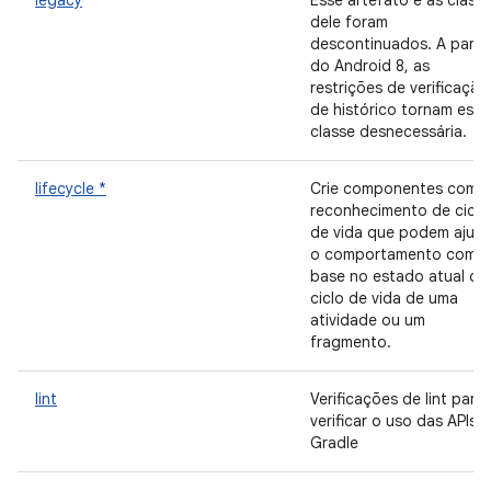
legacy
Esse artefato e as class
dele foram
descontinuados. A partir
do Android 8, as
restrições de verificação
de histórico tornam essa
classe desnecessária.
lifecycle *
Crie componentes com
reconhecimento de ciclo
de vida que podem ajust
o comportamento com
base no estado atual do
ciclo de vida de uma
atividade ou um
fragmento.
lint
Verificações de lint para
verificar o uso das APIs 
Gradle