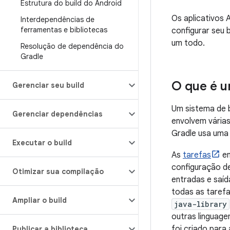
Estrutura do build do Android
Os aplicativos 
Interdependências de
ferramentas e bibliotecas
configurar seu 
um todo.
Resolução de dependência do
Gradle
O que é u
Gerenciar seu build
Um sistema de b
Gerenciar dependências
envolvem várias
Gradle usa uma
Executar o build
As
tarefas
en
configuração de
Otimizar sua compilação
entradas e saíd
todas as tarefa
Ampliar o build
java-library
outras linguage
foi criado para
Publicar a biblioteca