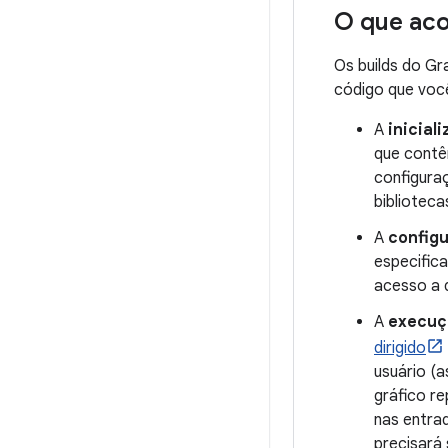
O que aco
Os builds do G
código que você
A
inicial
que contêm
configura
biblioteca
A
config
especific
acesso a 
A
execuç
dirigido
usuário (
gráfico re
nas entrad
precisará