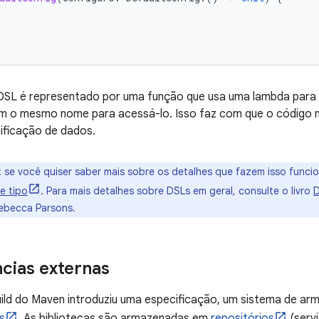
DSL é representado por uma função que usa uma lambda para 
m o mesmo nome para acessá-lo. Isso faz com que o código no
ificação de dados.
:
se você quiser saber mais sobre os detalhes que fazem isso funcio
e tipo
. Para mais detalhes sobre DSLs em geral, consulte o livro
D
Rebecca Parsons.
cias externas
uild do Maven introduziu uma especificação, um sistema de 
s
. As bibliotecas são armazenadas em
repositórios
(servi