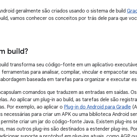
Android geralmente são criados usando o sistema de build
Grad
build, vamos conhecer os conceitos por trás dele para que v
m build?
uild transforma seu código-fonte em um aplicativo executável
 ferramentas para analisar, compilar, vincular e empacotar seu 
 abordagem baseada em tarefas para organizar e executar e
capsulam comandos que traduzem as entradas em saídas. O
las. Ao aplicar um plug-in ao build, as tarefas dele são regis
as. Por exemplo, ao aplicar o
Plug-in do Android para Gradle
(A
s necessárias para criar um APK ou uma biblioteca Android ser
permite criar um jar do código-fonte Java. Existem plug-ins s
ns, mas outros plug-ins são destinados a estender plug-ins. Po
 adicionar suporte a protobuf em plug-ins atuais, como AGP o