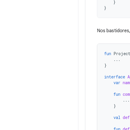
}
}
Nos bastidores,
fun
Projec
...
}
interface
A
var
nam
fun
com
...
}
val
def
fun
def