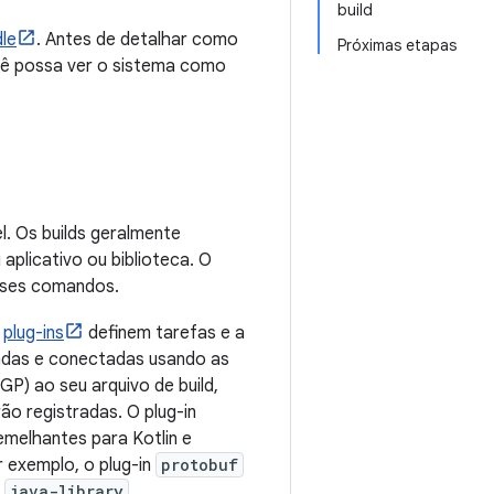
build
le
. Antes de detalhar como
Próximas etapas
ocê possa ver o sistema como
. Os builds geralmente
aplicativo ou biblioteca. O
sses comandos.
s
plug-ins
definem tarefas e a
tradas e conectadas usando as
GP) ao seu arquivo de build,
ão registradas. O plug-in
emelhantes para Kotlin e
r exemplo, o plug-in
protobuf
u
java-library
.