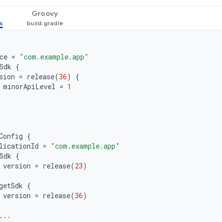
Groovy
ce
=
"com.example.app"
Sdk
{
sion
=
release
(
36
)
{
minorApiLevel
=
1
Config
{
licationId
=
"com.example.app"
Sdk
{
version
=
release
(
23
)
getSdk
{
version
=
release
(
36
)
...