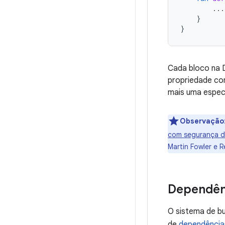
...
}
}
Cada bloco na 
propriedade co
mais uma espec
Observação
com segurança d
Martin Fowler e 
Dependên
O sistema de b
de
dependência