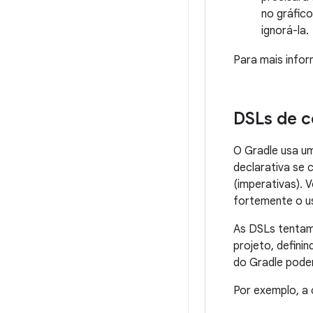
no gráfic
ignorá-la.
Para mais info
DSLs de c
O Gradle usa 
declarativa se 
(imperativas). 
fortemente o us
As DSLs tentam 
projeto, defini
do Gradle pode
Por exemplo, a 