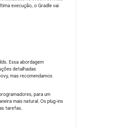
ltima execução, o Gradle vai
uilds. Essa abordagem
ruções detalhadas
Groovy, mas recomendamos
e programadores, para um
eira mais natural. Os plug-ins
as tarefas.