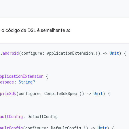
 o código da DSL é semelhante a:
t
.
android
(
configure
:
ApplicationExtension
.()
-
>
Unit
)
{
pplicationExtension
{
espace
:
String?
pileSdk
(
configure
:
CompileSdkSpec
.()
-
>
Unit
)
{
aultConfig
:
DefaultConfig
aultConfig
(
configure
:
DefaultConfig
.()
-
>
Unit
)
{