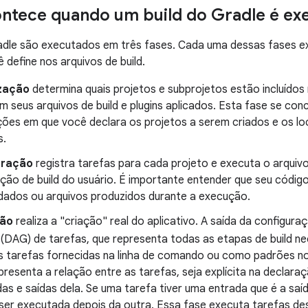
ntece quando um build do Gradle é ex
radle são executados em três fases. Cada uma dessas fases e
 define nos arquivos de build.
ização
determina quais projetos e subprojetos estão incluídos 
 seus arquivos de build e plugins aplicados. Esta fase se co
ções em que você declara os projetos a serem criados e os loc
s.
uração
registra tarefas para cada projeto e executa o arquivo 
ação de build do usuário. É importante entender que seu códig
dados ou arquivos produzidos durante a execução.
ão
realiza a "criação" real do aplicativo. A saída da configur
(DAG) de tarefas, que representa todas as etapas de build nec
as tarefas fornecidas na linha de comando ou como padrões nos
presenta a relação entre as tarefas, seja explícita na decla
as e saídas dela. Se uma tarefa tiver uma entrada que é a saíd
 ser executada depois da outra. Essa fase executa tarefas de