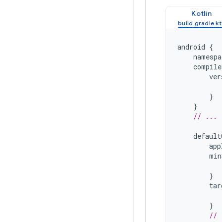
Kotlin
android
{
namespa
compile
ver
}
}
// ...
default
app
min
}
tar
}
// 