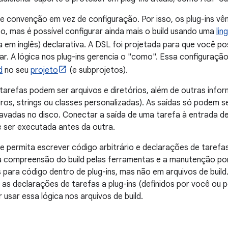
e convenção em vez de configuração. Por isso, os plug-ins v
o, mas é possível configurar ainda mais o build usando uma
lin
a em inglês) declarativa. A DSL foi projetada para que você p
ar. A lógica nos plug-ins gerencia o "como". Essa configuraçã
d
no seu
projeto
(e subprojetos).
tarefas podem ser arquivos e diretórios, além de outras inf
iros, strings ou classes personalizadas). As saídas só podem se
avadas no disco. Conectar a saída de uma tarefa à entrada de
 ser executada antes da outra.
 permita escrever código arbitrário e declarações de tarefas 
 a compreensão do build pelas ferramentas e a manutenção por
 para código dentro de plug-ins, mas não em arquivos de build. 
 e as declarações de tarefas a plug-ins (definidos por você ou 
usar essa lógica nos arquivos de build.