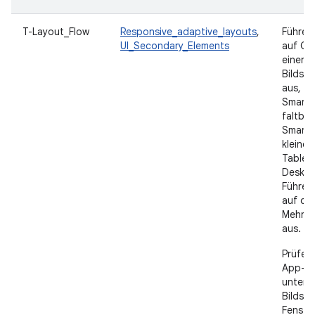
T-Layout_Flow
Responsive_adaptive_layouts
,
Führen
UI_Secondary_Elements
auf Ge
einer V
Bildsc
aus, d
Smartp
faltbar
Smartp
kleine
Tablet
Deskto
Führen
auf de
Mehrfe
aus.
Prüfen
App-La
unters
Bildsc
Fenste