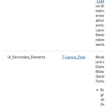
ListD
um Benu
mehrere
erstelle
aktivit
ermögl
Layouts
Bereich
nebene
werden
UI_Secondary_Elements
T-Layout_Flow
Modale 
und an
Element
Bildsch
Gerätez
formatie
Bott
groß
die 
Sie 