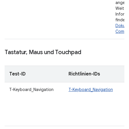
angeze
Weiter
Inform
finden 
Dokume
Compo
Tastatur
,
Maus und Touchpad
Test-ID
Richtlinien-IDs
T-Keyboard_Navigation
T-Keyboard_Navigation