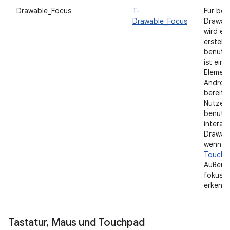
Drawable_Focus
T-
Für ben
Drawable_Focus
Drawable
wird ei
erstellt.
benutze
ist ein 
Element
Androi
bereitg
Nutzer 
benutze
interag
Drawabl
wenn si
Touch-
Außerd
fokussi
erkennb
Tastatur
,
Maus und Touchpad