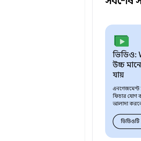
সর্বশেষ 
ভিডিও: 
উচ্চ মান
যায়
এনগেজমেন্ট 
ফিচার যোগ 
আলাদা করবে
ভিডিওটি 