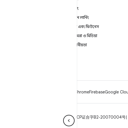
শিখুন
গেমিং
Android
মেশিন লার্নিং
এন্টারপ্রাইজের জন্য Android
স্বাস্থ্য এবং ফিটনেস
নিরাপত্তা
ক্যামেরা ও মিডিয়া
সোর্স
গোপনীয়তা
খবর
5G
ব্লগ
Podcasts
Android
Chrome
Firebase
Google Cloud
গোপনীয়তা
লাইসেন্স
ব্র্যান্ড নির্দেশিকা
ICP证合字B2-20070004号