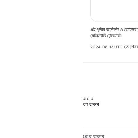
এই পৃষ্ঠার কন্টেন্ট ও কোডের
রেজিস্টার্ড ট্রেডমার্ক।
2024-08-13 UTC-তে শেষব
WeChat
WeChat-এ Android
ডেভেলপারদের ফলো করুন
ANDROID সম্পর্কে আরও
এক্সপ্লোর করুন