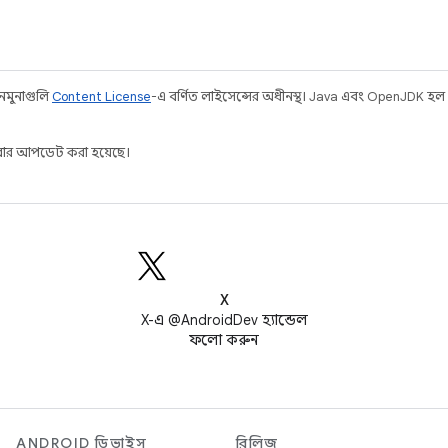
 নমুনাগুলি
Content License
-এ বর্ণিত লাইসেন্সের অধীনস্থ। Java এবং OpenJDK হল
ার আপডেট করা হয়েছে।
X
X-এ @AndroidDev হ্যান্ডেল
ফলো করুন
ANDROID ডিভাইস
রিলিজ