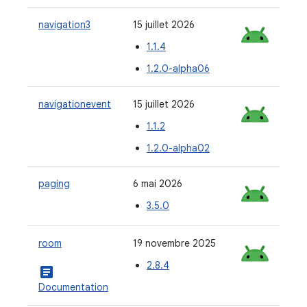
navigation3
15 juillet 2026
1.1.4
1.2.0-alpha06
navigationevent
15 juillet 2026
1.1.2
1.2.0-alpha02
paging
6 mai 2026
3.5.0
room
19 novembre 2025
2.8.4
article
Documentation