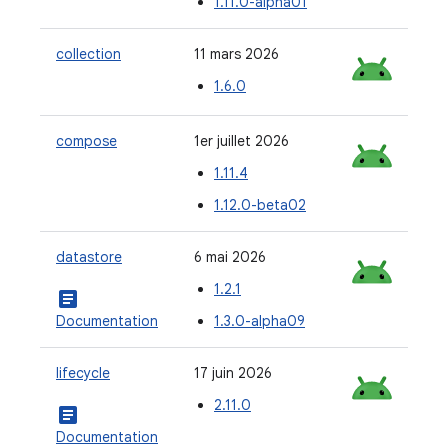
1.11.0-alpha01
collection
11 mars 2026
1.6.0
compose
1er juillet 2026
1.11.4
1.12.0-beta02
datastore
6 mai 2026
1.2.1
article
Documentation
1.3.0-alpha09
lifecycle
17 juin 2026
2.11.0
article
Documentation