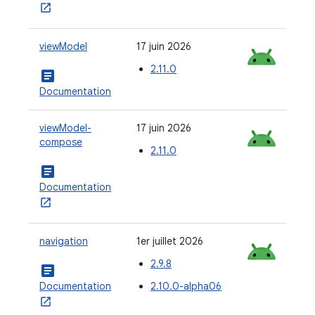
viewModel
17 juin 2026
2.11.0
article
Documentation
viewModel-
17 juin 2026
compose
2.11.0
article
Documentation
navigation
1er juillet 2026
2.9.8
article
Documentation
2.10.0-alpha06