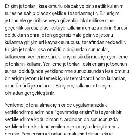
Erişim jetonları, kısa ömürlü olacak ve bir saatlik kullanım
süresine sahip olacak şekilde tasarlanmıştır. Bir erişim
jetonu ele geçirilirse veya güvenliği ihlal edilirse sınırlı
geçerlilik süresi, olası kötüye kullanımı en aza indirir. Süresi
dolduktan sonra jeton geçersiz hale gelir ve jetonu
kullanma girişimleri kaynak sunucusu tarafından reddedilir.
Erişim jetonları kısa ömürlü olduğundan sunucular,
kullanıcının verilerine sürekli erişimi sürdürmek için yenileme
jetonlarını kullanır. Yenileme jetonları, eski erişim jetonunun
süresi dolduğunda yetkilendirme sunucusundan kısa ömürlü
bir erişim jetonu istemek için istemci tarafından kullanılan,
uzun ömürlü jetonlardır. Bu işlem, kullanıcı etkileşimi
olmadan gerçekleştirilir.
Yenileme jetonu almak için önce uygulamanızdaki
yetkilendirme adımında "çevrimdışı erişim" isteyerek bir
yetkilendirme kodu almanız, ardından da sunucunuzda
yetkilendirme kodunu yenileme jetonuyla değiştirmeniz
gerekir. Yeni erişim jetonları almak için tekrar tekrar