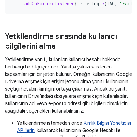
.
addOnFailureListener
{
e
-
>
Log
.
e
(
TAG
,
"Failed
Yetkilendirme sırasında kullanıcı
bilgilerini alma
Yetkilendirme yanıtı, kullanılan kullanıcı hesabı hakkında
herhangi bir bilgi içermez. Yanıtta yalnızca istenen
kapsamlar için bir jeton bulunur. Örneğin, kullanıcının Google
Drive'ına erişmek için erişim jetonu alma yanıtı, kullanıcının
seçtiği hesabın kimliğini ortaya çıkarmaz. Ancak bu yanıt,
kullanıcının Drive'ındaki dosyalara erişmek için kullanılabilir.
Kullanıcının adı veya e-posta adresi gibi bilgileri almak için
aşağıdaki seçenekleri kullanabilirsiniz:
Yetkilendirme istemeden önce
Kimlik Bilgisi Yöneticisi
API'lerini
kullanarak kullanıcının Google Hesabı ile