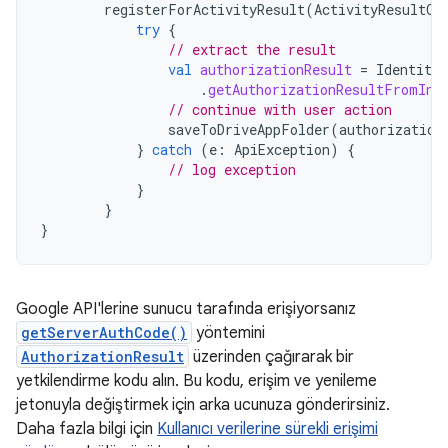
registerForActivityResult
(
ActivityResultCo
try
{
// extract the result
val
authorizationResult
=
Identity
.
.
getAuthorizationResultFromInt
// continue with user action
saveToDriveAppFolder
(
authorization
}
catch
(
e
:
ApiException
)
{
// log exception
}
}
}
Google API'lerine sunucu tarafında erişiyorsanız
getServerAuthCode()
yöntemini
AuthorizationResult
üzerinden çağırarak bir
yetkilendirme kodu alın. Bu kodu, erişim ve yenileme
jetonuyla değiştirmek için arka ucunuza gönderirsiniz.
Daha fazla bilgi için
Kullanıcı verilerine sürekli erişimi