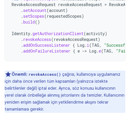
RevokeAccessRequest
revokeAccessRequest
=
RevokeAcc
.
setAccount
(
account
)
.
setScopes
(
requestedScopes
)
.
build
()
Identity
.
getAuthorizationClient
(
activity
)
.
revokeAccess
(
revokeAccessRequest
)
.
addOnSuccessListener
{
Log
.
i
(
TAG
,
"Successful
.
addOnFailureListener
{
e
-
>
Log
.
e
(
TAG
,
"Faile
Önemli:
çağrısı, kullanıcıya uygulamanız
revokeAccess()
için daha önce verilen tüm kapsamları (yalnızca istekte
belirtilenler değil) iptal eder. Ayrıca, söz konusu kullanıcının
yerel olarak önbelleğe alınmış jetonlarını da temizler. Kullanıcının
yeniden erişim sağlamak için yetkilendirme akışını tekrar
tamamlaması gerekir.