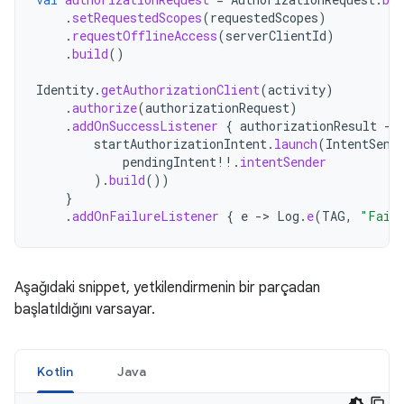
.
setRequestedScopes
(
requestedScopes
)
.
requestOfflineAccess
(
serverClientId
)
.
build
()
Identity
.
getAuthorizationClient
(
activity
)
.
authorize
(
authorizationRequest
)
.
addOnSuccessListener
{
authorizationResult
-
startAuthorizationIntent
.
launch
(
IntentSend
pendingIntent
!!
.
intentSender
).
build
())
}
.
addOnFailureListener
{
e
-
>
Log
.
e
(
TAG
,
"Faile
Aşağıdaki snippet, yetkilendirmenin bir parçadan
başlatıldığını varsayar.
Kotlin
Java