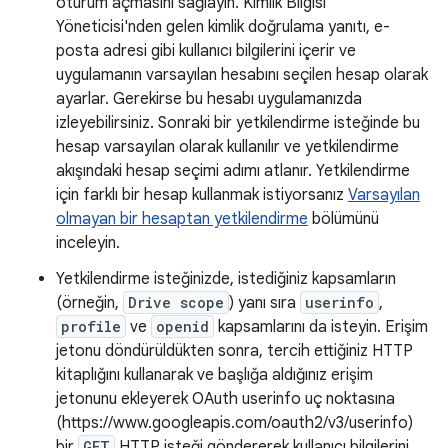
oturum açmasını sağlayın. Kimlik Bilgisi
Yöneticisi'nden gelen kimlik doğrulama yanıtı, e-
posta adresi gibi kullanıcı bilgilerini içerir ve
uygulamanın varsayılan hesabını seçilen hesap olarak
ayarlar. Gerekirse bu hesabı uygulamanızda
izleyebilirsiniz. Sonraki bir yetkilendirme isteğinde bu
hesap varsayılan olarak kullanılır ve yetkilendirme
akışındaki hesap seçimi adımı atlanır. Yetkilendirme
için farklı bir hesap kullanmak istiyorsanız
Varsayılan
olmayan bir hesaptan yetkilendirme
bölümünü
inceleyin.
Yetkilendirme isteğinizde, istediğiniz kapsamların
(örneğin,
Drive scope
) yanı sıra
userinfo
,
profile
ve
openid
kapsamlarını da isteyin. Erişim
jetonu döndürüldükten sonra, tercih ettiğiniz HTTP
kitaplığını kullanarak ve başlığa aldığınız erişim
jetonunu ekleyerek OAuth userinfo uç noktasına
(https://www.googleapis.com/oauth2/v3/userinfo)
bir
GET
HTTP isteği göndererek kullanıcı bilgilerini