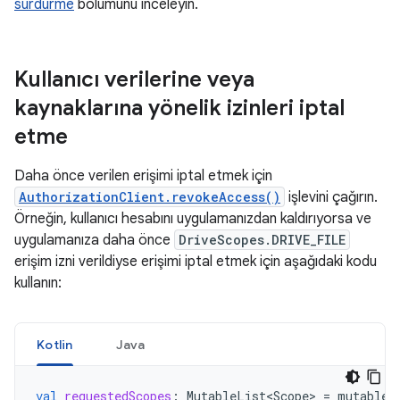
sürdürme
bölümünü inceleyin.
Kullanıcı verilerine veya
kaynaklarına yönelik izinleri iptal
etme
Daha önce verilen erişimi iptal etmek için
AuthorizationClient.revokeAccess()
işlevini çağırın.
Örneğin, kullanıcı hesabını uygulamanızdan kaldırıyorsa ve
uygulamanıza daha önce
DriveScopes.DRIVE_FILE
erişim izni verildiyse erişimi iptal etmek için aşağıdaki kodu
kullanın:
Kotlin
Java
val
requestedScopes
:
MutableList<Scope>
=
mutableL