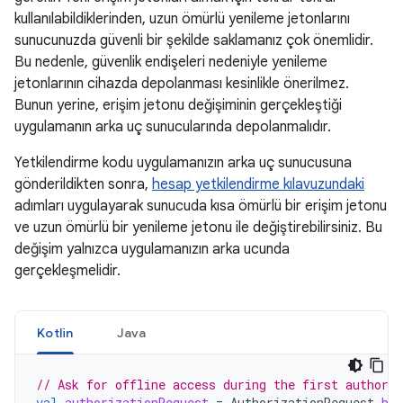
kullanılabildiklerinden, uzun ömürlü yenileme jetonlarını
sunucunuzda güvenli bir şekilde saklamanız çok önemlidir.
Bu nedenle, güvenlik endişeleri nedeniyle yenileme
jetonlarının cihazda depolanması kesinlikle önerilmez.
Bunun yerine, erişim jetonu değişiminin gerçekleştiği
uygulamanın arka uç sunucularında depolanmalıdır.
Yetkilendirme kodu uygulamanızın arka uç sunucusuna
gönderildikten sonra,
hesap yetkilendirme kılavuzundaki
adımları uygulayarak sunucuda kısa ömürlü bir erişim jetonu
ve uzun ömürlü bir yenileme jetonu ile değiştirebilirsiniz. Bu
değişim yalnızca uygulamanızın arka ucunda
gerçekleşmelidir.
Kotlin
Java
// Ask for offline access during the first authoriz
val
authorizationRequest
=
AuthorizationRequest
.
bui