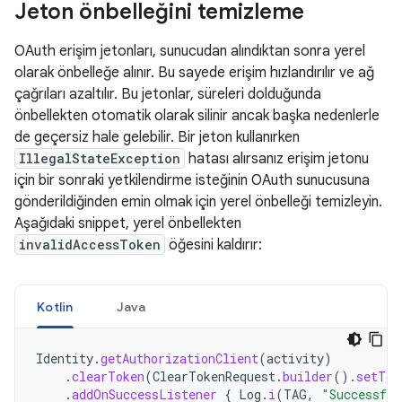
Jeton önbelleğini temizleme
OAuth erişim jetonları, sunucudan alındıktan sonra yerel
olarak önbelleğe alınır. Bu sayede erişim hızlandırılır ve ağ
çağrıları azaltılır. Bu jetonlar, süreleri dolduğunda
önbellekten otomatik olarak silinir ancak başka nedenlerle
de geçersiz hale gelebilir. Bir jeton kullanırken
IllegalStateException
hatası alırsanız erişim jetonu
için bir sonraki yetkilendirme isteğinin OAuth sunucusuna
gönderildiğinden emin olmak için yerel önbelleği temizleyin.
Aşağıdaki snippet, yerel önbellekten
invalidAccessToken
öğesini kaldırır:
Kotlin
Java
Identity
.
getAuthorizationClient
(
activity
)
.
clearToken
(
ClearTokenRequest
.
builder
().
setTok
.
addOnSuccessListener
{
Log
.
i
(
TAG
,
"Successful