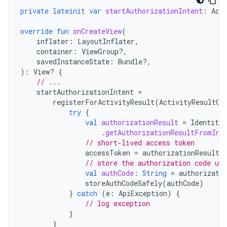
private
lateinit
var
startAuthorizationIntent
:
Act
override
fun
onCreateView
(
inflater
:
LayoutInflater
,
container
:
ViewGroup?,
savedInstanceState
:
Bundle?,
):
View? 
{
// ...
startAuthorizationIntent
=
registerForActivityResult
(
ActivityResultCo
try
{
val
authorizationResult
=
Identity
.
.
getAuthorizationResultFromInt
// short-lived access token
accessToken
=
authorizationResult
.
// store the authorization code us
val
authCode
:
String
=
authorizati
storeAuthCodeSafely
(
authCode
)
}
catch
(
e
:
ApiException
)
{
// log exception
}
}