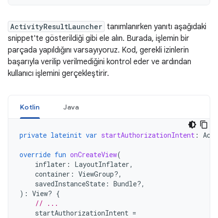
ActivityResultLauncher
tanımlanırken yanıtı aşağıdaki
snippet'te gösterildiği gibi ele alın. Burada, işlemin bir
parçada yapıldığını varsayıyoruz. Kod, gerekli izinlerin
başarıyla verilip verilmediğini kontrol eder ve ardından
kullanıcı işlemini gerçekleştirir.
Kotlin
Java
private
lateinit
var
startAuthorizationIntent
:
Act
override
fun
onCreateView
(
inflater
:
LayoutInflater
,
container
:
ViewGroup?,
savedInstanceState
:
Bundle?,
):
View? 
{
// ...
startAuthorizationIntent
=