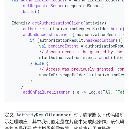
.
setRequestedScopes
(
requestedScopes
)
.
build
()
Identity
.
getAuthorizationClient
(
activity
)
.
authorize
(
authorizationRequestBuilder
.
build
()
.
addOnSuccessListener
{
authorizationResult
-
if
(
authorizationResult
.
hasResolution
())
{
val
pendingIntent
=
authorizationResult
// Access needs to be granted by the us
startAuthorizationIntent
.
launch
(
Intent
}
else
{
// Access was previously granted, conti
saveToDriveAppFolder
(
authorizationResu
}
}
.
addOnFailureListener
{
e
-
>
Log
.
e
(
TAG
,
"Faile
定义
ActivityResultLauncher
时，请按照以下代码段所
示处理响应，其中我们假定是在片段中完成此操作。该代码
会检查是否已成功授予所需权限，然后执行用户操作。