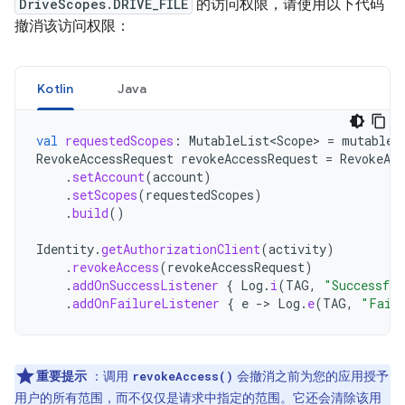
DriveScopes.DRIVE_FILE
的访问权限，请使用以下代码
撤消该访问权限：
Kotlin
Java
val
requestedScopes
:
MutableList<Scope>
=
mutableL
RevokeAccessRequest
revokeAccessRequest
=
RevokeAcc
.
setAccount
(
account
)
.
setScopes
(
requestedScopes
)
.
build
()
Identity
.
getAuthorizationClient
(
activity
)
.
revokeAccess
(
revokeAccessRequest
)
.
addOnSuccessListener
{
Log
.
i
(
TAG
,
"Successful
.
addOnFailureListener
{
e
-
>
Log
.
e
(
TAG
,
"Faile
重要提示
：调用
会撤消之前为您的应用授予
revokeAccess()
用户的所有范围，而不仅仅是请求中指定的范围。它还会清除该用