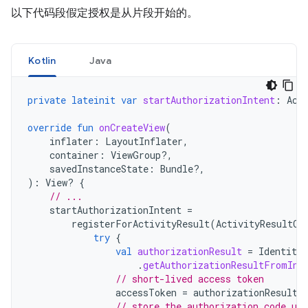
以下代码段假定授权是从片段开始的。
Kotlin
Java
private
lateinit
var
startAuthorizationIntent
:
Act
override
fun
onCreateView
(
inflater
:
LayoutInflater
,
container
:
ViewGroup?,
savedInstanceState
:
Bundle?,
):
View? 
{
// ...
startAuthorizationIntent
=
registerForActivityResult
(
ActivityResultCo
try
{
val
authorizationResult
=
Identity
.
.
getAuthorizationResultFromInt
// short-lived access token
accessToken
=
authorizationResult
.
// store the authorization code us