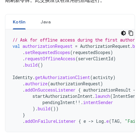
期刷新令牌。此交换应仅在应用的后端进行。
Kotlin
Java
// Ask for offline access during the first authoriz
val
authorizationRequest
=
AuthorizationRequest
.
bui
.
setRequestedScopes
(
requestedScopes
)
.
requestOfflineAccess
(
serverClientId
)
.
build
()
Identity
.
getAuthorizationClient
(
activity
)
.
authorize
(
authorizationRequest
)
.
addOnSuccessListener
{
authorizationResult
-
startAuthorizationIntent
.
launch
(
IntentSend
pendingIntent
!!
.
intentSender
).
build
())
}
.
addOnFailureListener
{
e
-
>
Log
.
e
(
TAG
,
"Faile