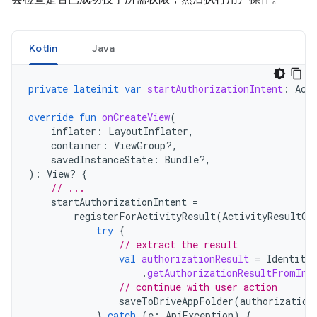
Kotlin
Java
private
lateinit
var
startAuthorizationIntent
:
Act
override
fun
onCreateView
(
inflater
:
LayoutInflater
,
container
:
ViewGroup?,
savedInstanceState
:
Bundle?,
):
View? 
{
// ...
startAuthorizationIntent
=
registerForActivityResult
(
ActivityResultCo
try
{
// extract the result
val
authorizationResult
=
Identity
.
.
getAuthorizationResultFromInt
// continue with user action
saveToDriveAppFolder
(
authorization
}
catch
(
e
:
ApiException
)
{