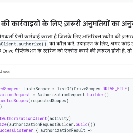
की कार्रवाइयों के लिए ज़रूरी अनुमतियों का अन
कर्ता ऐसी कार्रवाई करता है जिसके लिए अतिरिक्त स्कोप की ज़रूरत
nClient.authorize()
को कॉल करें. उदाहरण के लिए, अगर कोई उप
Drive ऐप्लिकेशन के स्टोरेज को ऐक्सेस करने की ज़रूरत होती है, त
Java
edScopes
:
List<Scope>
=
listOf
(
DriveScopes
.
DRIVE_FILE
)
zationRequest
=
AuthorizationRequest
.
builder
()
uestedScopes
(
requestedScopes
)
)
tAuthorizationClient
(
activity
)
ize
(
authorizationRequestBuilder
.
build
())
uccessListener
{
authorizationResult
-