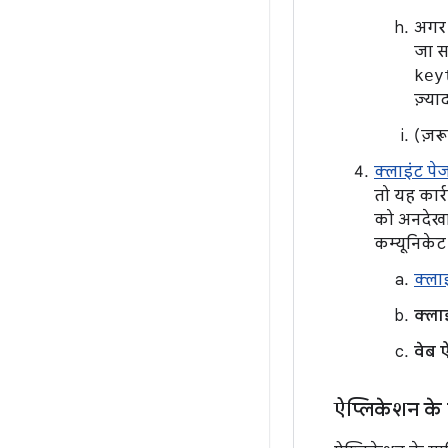
अगर 
जा सक
key
ज़्य
(ज़रू
क्लाइंट पे
तो यह कार्
को अनदेखा 
कम्यूनिके
क्ला
क्ला
वेब 
ऐप्लिकेशन के