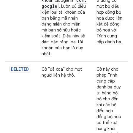
com
.
khoản Google là
thường có
google
. Luôn đủ điều
một bộ điều
kiện loại tài khoản của
hợp đồng bộ
bạn bằng mã nhận
hoá được liên
dạng miền cho miền
kết để đồng
mà bạn sở hữu hoặc
bộ hoá với
kiểm soát. Điều này sẽ
Trình cung
đảm bảo rằng loại tài
cấp danh bạ.
khoản của bạn là duy
nhất.
DELETED
Cờ "đã xoá" cho một
Cờ này cho
người liên hệ thô.
phép Trình
cung cấp
danh bạ duy
trì hàng nội
bộ cho đến
khi các bộ
điều hợp
đồng bộ hoá
có thể xoá
hàng khỏi