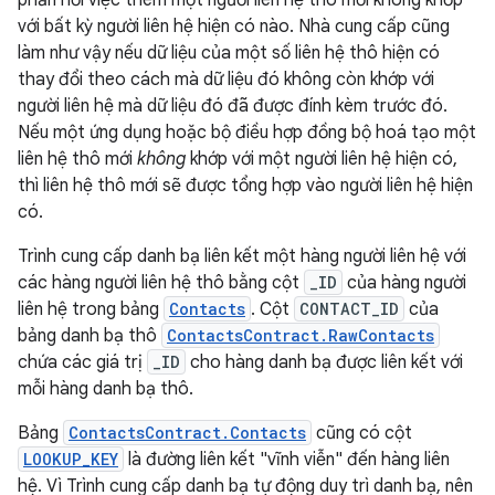
phản hồi việc thêm một người liên hệ thô mới không khớp
với bất kỳ người liên hệ hiện có nào. Nhà cung cấp cũng
làm như vậy nếu dữ liệu của một số liên hệ thô hiện có
thay đổi theo cách mà dữ liệu đó không còn khớp với
người liên hệ mà dữ liệu đó đã được đính kèm trước đó.
Nếu một ứng dụng hoặc bộ điều hợp đồng bộ hoá tạo một
liên hệ thô mới
không
khớp với một người liên hệ hiện có,
thì liên hệ thô mới sẽ được tổng hợp vào người liên hệ hiện
có.
Trình cung cấp danh bạ liên kết một hàng người liên hệ với
các hàng người liên hệ thô bằng cột
_ID
của hàng người
liên hệ trong bảng
Contacts
. Cột
CONTACT_ID
của
bảng danh bạ thô
ContactsContract.RawContacts
chứa các giá trị
_ID
cho hàng danh bạ được liên kết với
mỗi hàng danh bạ thô.
Bảng
ContactsContract.Contacts
cũng có cột
LOOKUP_KEY
là đường liên kết "vĩnh viễn" đến hàng liên
hệ. Vì Trình cung cấp danh bạ tự động duy trì danh bạ, nên