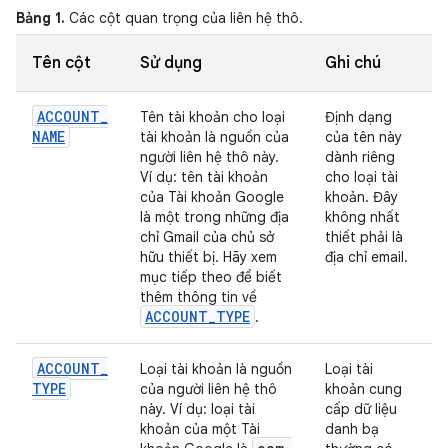
Bảng 1.
Các cột quan trọng của liên hệ thô.
Tên cột
Sử dụng
Ghi chú
ACCOUNT
_
Tên tài khoản cho loại
Định dạng
NAME
tài khoản là nguồn của
của tên này
người liên hệ thô này.
dành riêng
Ví dụ: tên tài khoản
cho loại tài
của Tài khoản Google
khoản. Đây
là một trong những địa
không nhất
chỉ Gmail của chủ sở
thiết phải là
hữu thiết bị. Hãy xem
địa chỉ email.
mục tiếp theo để biết
thêm thông tin về
ACCOUNT
_
TYPE
.
ACCOUNT
_
Loại tài khoản là nguồn
Loại tài
TYPE
của người liên hệ thô
khoản cung
này. Ví dụ: loại tài
cấp dữ liệu
khoản của một Tài
danh bạ