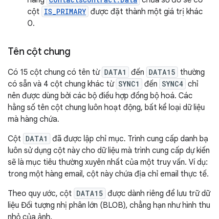
hàng
chứa số đó sẽ có
cột
IS_PRIMARY
được đặt thành một giá trị khác
0.
Tên cột chung
Có 15 cột chung có tên từ
DATA1
đến
DATA15
thường
có sẵn và 4 cột chung khác từ
SYNC1
đến
SYNC4
chỉ
nên được dùng bởi các bộ điều hợp đồng bộ hoá. Các
hằng số tên cột chung luôn hoạt động, bất kể loại dữ liệu
mà hàng chứa.
Cột
DATA1
đã được lập chỉ mục. Trình cung cấp danh bạ
luôn sử dụng cột này cho dữ liệu mà trình cung cấp dự kiến
sẽ là mục tiêu thường xuyên nhất của một truy vấn. Ví dụ:
trong một hàng email, cột này chứa địa chỉ email thực tế.
Theo quy ước, cột
DATA15
được dành riêng để lưu trữ dữ
liệu Đối tượng nhị phân lớn (BLOB), chẳng hạn như hình thu
nhỏ của ảnh.