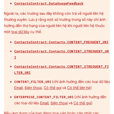
ContactsContract.DataUsageFeedback
Ngoài ra, các trường sau đây không còn trả về người liên hệ
thường xuyên. Lưu ý rằng một số trường trong số này chỉ ảnh
hưởng đến thứ hạng của người liên hệ khi người liên hệ thuộc
một
loại dữ liệu
cụ thể.
ContactsContract.Contacts.CONTENT_FREQUENT_URI
ContactsContract.Contacts.CONTENT_STREQUENT_UR
I
ContactsContract.Contacts.CONTENT_STREQUENT_FI
LTER_URI
(chỉ ảnh hưởng đến các loại dữ liệu
CONTENT_FILTER_URI
Email
,
Điện thoại
,
Có thể gọi
và
Có thể liên hệ
)
(chỉ ảnh hưởng đến
ENTERPRISE_CONTENT_FILTER_URI
các loại dữ liệu
Email
,
Điện thoại
và
Có thể gọi
)
Nếu ứng dụng của bạn đang truy cập hoặc cập nhật các