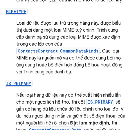
Giá trị của cột
của liên hệ thô cho dữ liệu này.
MIMETYPE
Loại dữ liệu được lưu trữ trong hàng này, được biểu
thị dưới dạng một loại MIME tuỳ chỉnh. Trình cung
cấp danh bạ sử dụng các loại MIME được xác định
trong các lớp con của
ContactsContract.CommonDataKinds
. Các loại
MIME này là nguồn mở và có thể được dùng bởi mọi
ứng dụng hoặc bộ điều hợp đồng bộ hoá hoạt động
với Trình cung cấp danh bạ.
IS_PRIMARY
Nếu loại hàng dữ liệu này có thể xuất hiện nhiều lần
cho một người liên hệ thô, thì cột
IS_PRIMARY
sẽ
gắn cờ hàng dữ liệu chứa dữ liệu chính cho loại đó. Ví
dụ: nếu người dùng nhấn và giữ một số điện thoại của
một người liên hệ rồi chọn
Đặt làm mặc định
, thì
ContactsContract.Data