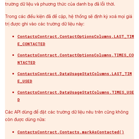
trường dữ liệu và phương thức của danh bạ đã lỗi thời.
Trong các điều kiện đã đề cập, hệ thống sẽ định kỳ xoá mọi giá
trị được ghi vào các trường dữ liệu này:
ContactsContract.ContactOptionsColumns.LAST_TIM
E_CONTACTED
ContactsContract.ContactOptionsColumns.TIMES_CO
NTACTED
ContactsContract.DataUsageStatColumns.LAST_TIM
E_USED
ContactsContract.DataUsageStatColumns.TIMES_USE
D
Các API dùng để đặt các trường dữ liệu nêu trên cũng không
còn được dùng nữa:
ContactsContract.Contacts.markAsContacted()