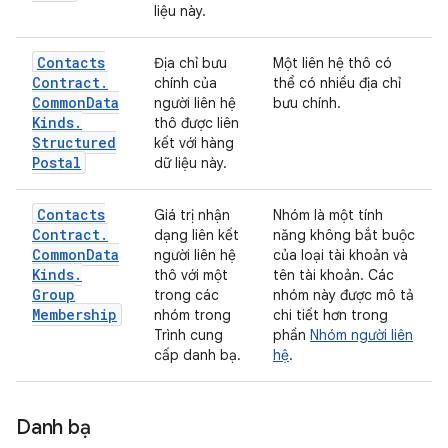
liệu này.
Contacts
Địa chỉ bưu
Một liên hệ thô có
Contract
.
chính của
thể có nhiều địa chỉ
Common
Data
người liên hệ
bưu chính.
Kinds
.
thô được liên
Structured
kết với hàng
Postal
dữ liệu này.
Contacts
Giá trị nhận
Nhóm là một tính
Contract
.
dạng liên kết
năng không bắt buộc
Common
Data
người liên hệ
của loại tài khoản và
Kinds
.
thô với một
tên tài khoản. Các
Group
trong các
nhóm này được mô tả
Membership
nhóm trong
chi tiết hơn trong
Trình cung
phần
Nhóm người liên
cấp danh bạ.
hệ
.
Danh bạ