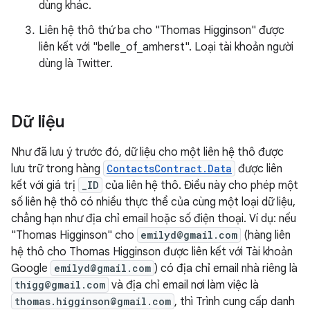
dùng khác.
Liên hệ thô thứ ba cho "Thomas Higginson" được
liên kết với "belle_of_amherst". Loại tài khoản người
dùng là Twitter.
Dữ liệu
Như đã lưu ý trước đó, dữ liệu cho một liên hệ thô được
lưu trữ trong hàng
ContactsContract.Data
được liên
kết với giá trị
_ID
của liên hệ thô. Điều này cho phép một
số liên hệ thô có nhiều thực thể của cùng một loại dữ liệu,
chẳng hạn như địa chỉ email hoặc số điện thoại. Ví dụ: nếu
"Thomas Higginson" cho
emilyd@gmail.com
(hàng liên
hệ thô cho Thomas Higginson được liên kết với Tài khoản
Google
emilyd@gmail.com
) có địa chỉ email nhà riêng là
thigg@gmail.com
và địa chỉ email nơi làm việc là
thomas.higginson@gmail.com
, thì Trình cung cấp danh