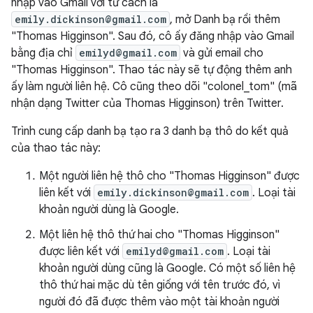
nhập vào Gmail với tư cách là
emily.dickinson@gmail.com
, mở Danh bạ rồi thêm
"Thomas Higginson". Sau đó, cô ấy đăng nhập vào Gmail
bằng địa chỉ
emilyd@gmail.com
và gửi email cho
"Thomas Higginson". Thao tác này sẽ tự động thêm anh
ấy làm người liên hệ. Cô cũng theo dõi "colonel_tom" (mã
nhận dạng Twitter của Thomas Higginson) trên Twitter.
Trình cung cấp danh bạ tạo ra 3 danh bạ thô do kết quả
của thao tác này:
Một người liên hệ thô cho "Thomas Higginson" được
liên kết với
emily.dickinson@gmail.com
. Loại tài
khoản người dùng là Google.
Một liên hệ thô thứ hai cho "Thomas Higginson"
được liên kết với
emilyd@gmail.com
. Loại tài
khoản người dùng cũng là Google. Có một số liên hệ
thô thứ hai mặc dù tên giống với tên trước đó, vì
người đó đã được thêm vào một tài khoản người