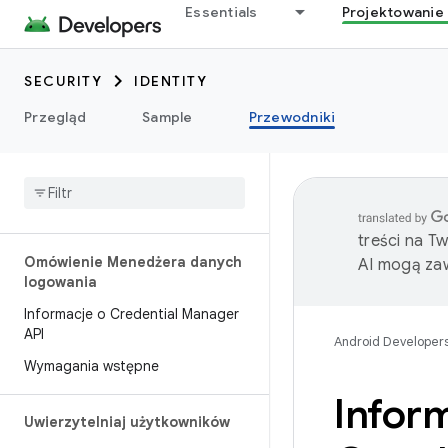
Essentials
Projektowanie 
SECURITY
IDENTITY
Przegląd
Sample
Przewodniki
treści na T
Omówienie Menedżera danych
AI mogą zaw
logowania
Informacje o Credential Manager
API
Android Developer
Wymagania wstępne
Inform
Uwierzytelniaj użytkowników