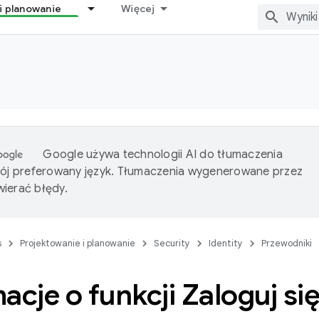
i planowanie
Więcej
Google używa technologii AI do tłumaczenia
wój preferowany język. Tłumaczenia wygenerowane przez
ierać błędy.
s
Projektowanie i planowanie
Security
Identity
Przewodniki
acje o funkcji Zaloguj si