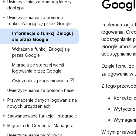
Googl
Uwierzytelniaj za pomocą kluczy
dostępu
Uwierzytelnianie za pomocą
funkcji Zaloguj się przez Google
Implementacja f
logowania. Cred
Informacje o funkcji Zaloguj
udostępnianie pr
się przez Google
Google umożliw
Wdrażanie funkcji Zaloguj się
udostępnianie in
przez Google
Migracja ze starszej wersji
Dzięki temu, że
logowania przez Google
zalogowaniu w s
Ćwiczenia z programowania
Z tego przewodn
Uwierzytelnianie za pomocą haseł
Korzyści z
Przywracanie danych logowania na
nowych urządzeniach
Wytyczne 
Zaawansowane funkcje i integracje
Wymagania
Migracja do Credential Managera
W tym przewodni
Uwierzytelnianie na różnych