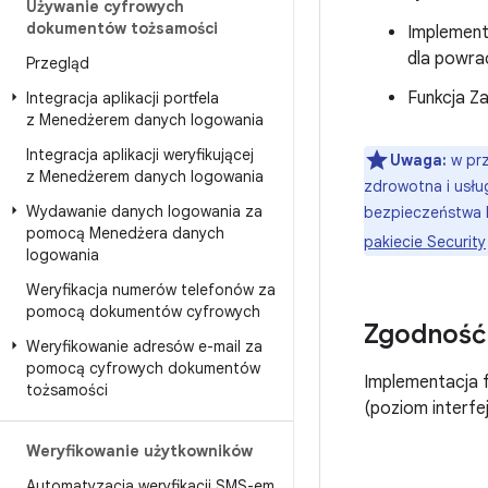
Używanie cyfrowych
dokumentów tożsamości
Implemen
dla powrac
Przegląd
Funkcja Za
Integracja aplikacji portfela
z Menedżerem danych logowania
Integracja aplikacji weryfikującej
Uwaga:
w prz
z Menedżerem danych logowania
zdrowotna i usłu
Wydawanie danych logowania za
bezpieczeństwa k
pomocą Menedżera danych
pakiecie Security
logowania
Weryfikacja numerów telefonów za
pomocą dokumentów cyfrowych
Zgodność 
Weryfikowanie adresów e-mail za
pomocą cyfrowych dokumentów
Implementacja f
tożsamości
(poziom interfe
Weryfikowanie użytkowników
Automatyzacja weryfikacji SMS-em