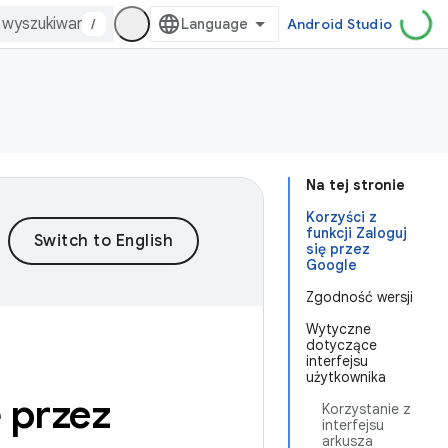
/
Android Studio
Na tej stronie
Korzyści z
funkcji Zaloguj
się przez
Google
Zgodność wersji
Wytyczne
dotyczące
interfejsu
użytkownika
ę przez
Korzystanie z
interfejsu
arkusza