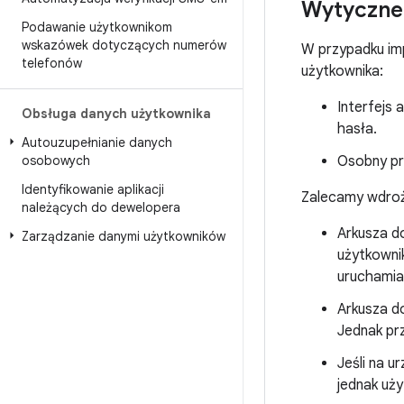
Wytyczne 
Podawanie użytkownikom
wskazówek dotyczących numerów
W przypadku imp
telefonów
użytkownika:
Interfejs 
Obsługa danych użytkownika
hasła.
Autouzupełnianie danych
osobowych
Osobny prz
Identyfikowanie aplikacji
Zalecamy wdroż
należących do dewelopera
Arkusza d
Zarządzanie danymi użytkowników
użytkowni
uruchamian
Arkusza d
Jednak pr
Jeśli na u
jednak uż