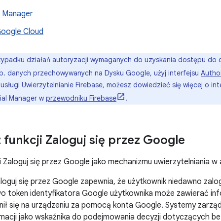
l Manager
Google Cloud
ypadku działań autoryzacji wymaganych do uzyskania dostępu do
p. danych przechowywanych na Dysku Google, użyj interfejsu
Author
 usługi Uwierzytelnianie Firebase, możesz dowiedzieć się więcej o inte
tial Manager w
przewodniku Firebase
.
 funkcji Zaloguj się przez Google
 Zaloguj się przez Google jako mechanizmu uwierzytelniania w a
aloguj się przez Google zapewnia, że użytkownik niedawno zalo
 token identyfikatora Google użytkownika może zawierać info
lnił się na urządzeniu za pomocą konta Google. Systemy zarz
rmacji jako wskaźnika do podejmowania decyzji dotyczących b