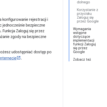
dolnego
Korzystanie z
przycisku
Zaloguj się
konfigurowanie rejestracji i
przez Google
ąc jednocześnie bezpieczne
Wymagania
. Funkcja Zaloguj się przez
wstępne
ażanie zgody na bezpieczne
dotyczące
implementacji
funkcji Zaloguj
się przez
, możesz udostępniać dostęp po
Google
internecie
.
Zobacz też