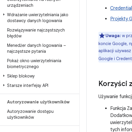
urządzeniach
Credentia
Wdrażanie uwierzytelniania jako
Projekty 
dostawcy danych logowania
Rozwiązywanie najczęstszych
Uwaga:
w prz
błędów
koncie Google, n
Menedżer danych logowania –
aplikacji używasz
najczęstsze pytania
Google i Creden
Pokaż okno uwierzytelniania
biometrycznego
Sklep blokowy
Korzyści z
Starsze interfejsy API
Używanie funkcji
Autoryzowanie użytkowników
Funkcja Z
Autoryzowanie dostępu
Dodatkowo
użytkowników
uwierzyte
tych info