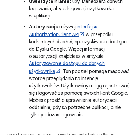
Uwierzytelnianie:
użyj Menedżera danych
logowania, aby zalogować użytkownika
w aplikacji.
Autoryzacja:
używaj
interfejsu
AuthorizationClient API
w przypadku
konkretnych działań, np. uzyskiwania dostępu
do Dysku Google. Więcej informacji
o autoryzacji znajdziesz w artykule
Autoryzowanie dostępu do danych
użytkownika
. Ten podział pomaga mapować
wzorce przeglądania na intencje
użytkowników. Użytkownicy mogą rejestrować
się i logować za pomocą swoich kont Google.
Możesz prosić o uprawnienia autoryzacji
oddzielnie, gdy są potrzebne aplikacji, a nie
tylko podczas logowania.
Treść strony i umieszczone na niej fragmenty kodu podlegają