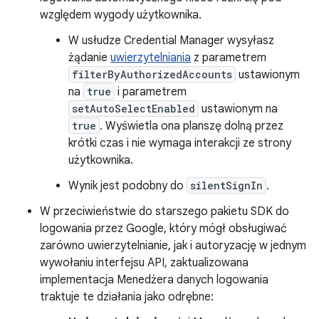
względem wygody użytkownika.
W usłudze Credential Manager wysyłasz
żądanie
uwierzytelniania
z parametrem
filterByAuthorizedAccounts
ustawionym
na
true
i parametrem
setAutoSelectEnabled
ustawionym na
true
. Wyświetla ona planszę dolną przez
krótki czas i nie wymaga interakcji ze strony
użytkownika.
Wynik jest podobny do
silentSignIn
.
W przeciwieństwie do starszego pakietu SDK do
logowania przez Google, który mógł obsługiwać
zarówno uwierzytelnianie, jak i autoryzację w jednym
wywołaniu interfejsu API, zaktualizowana
implementacja Menedżera danych logowania
traktuje te działania jako odrębne: