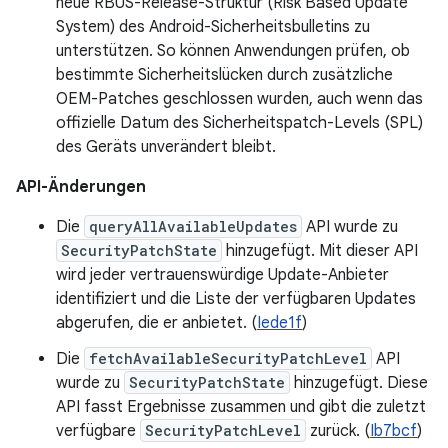
neue RBUS-Release-Struktur (Risk Based Update
System) des Android-Sicherheitsbulletins zu
unterstützen. So können Anwendungen prüfen, ob
bestimmte Sicherheitslücken durch zusätzliche
OEM-Patches geschlossen wurden, auch wenn das
offizielle Datum des Sicherheitspatch-Levels (SPL)
des Geräts unverändert bleibt.
API-Änderungen
Die
queryAllAvailableUpdates
API wurde zu
SecurityPatchState
hinzugefügt. Mit dieser API
wird jeder vertrauenswürdige Update-Anbieter
identifiziert und die Liste der verfügbaren Updates
abgerufen, die er anbietet. (
Iede1f
)
Die
fetchAvailableSecurityPatchLevel
API
wurde zu
SecurityPatchState
hinzugefügt. Diese
API fasst Ergebnisse zusammen und gibt die zuletzt
verfügbare
SecurityPatchLevel
zurück. (
Ib7bcf
)