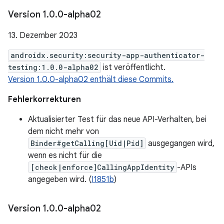
Version 1
.
0
.
0-alpha02
13. Dezember 2023
androidx.security:security-app-authenticator-
testing:1.0.0-alpha02
ist veröffentlicht.
Version 1.0.0-alpha02 enthält diese Commits.
Fehlerkorrekturen
Aktualisierter Test für das neue API-Verhalten, bei
dem nicht mehr von
Binder#getCalling[Uid|Pid]
ausgegangen wird,
wenn es nicht für die
[check|enforce]CallingAppIdentity
-APIs
angegeben wird. (
I1851b
)
Version 1
.
0
.
0-alpha02