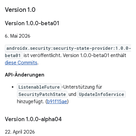
Version 1
.
0
Version 1
.
0
.
0-beta01
6. Mai 2026
androidx.security:security-state-provider:1.0.0-
beta01
ist veröffentlicht. Version 1.0.0-beta01 enthält
diese Commits
.
API-Änderungen
ListenableFuture
-Unterstützung für
SecurityPatchState
und
UpdateInfoService
hinzugefügt. (
b91f15ae
)
Version 1
.
0
.
0-alpha04
22. April 2026