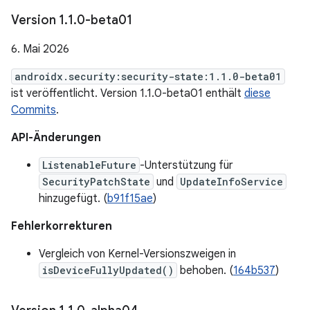
Version 1
.
1
.
0-beta01
6. Mai 2026
androidx.security:security-state:1.1.0-beta01
ist veröffentlicht. Version 1.1.0-beta01 enthält
diese
Commits
.
API-Änderungen
ListenableFuture
-Unterstützung für
SecurityPatchState
und
UpdateInfoService
hinzugefügt. (
b91f15ae
)
Fehlerkorrekturen
Vergleich von Kernel-Versionszweigen in
isDeviceFullyUpdated()
behoben. (
164b537
)