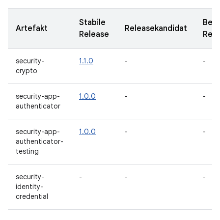
Stabile
Beta
Artefakt
Releasekandidat
Release
Rele
security-
1.1.0
-
-
crypto
security-app-
1.0.0
-
-
authenticator
security-app-
1.0.0
-
-
authenticator-
testing
security-
-
-
-
identity-
credential