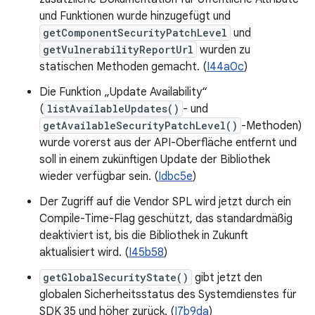
und Funktionen wurde hinzugefügt und
getComponentSecurityPatchLevel
und
getVulnerabilityReportUrl
wurden zu
statischen Methoden gemacht. (
I44a0c
)
Die Funktion „Update Availability“
(
listAvailableUpdates()
- und
getAvailableSecurityPatchLevel()
-Methoden)
wurde vorerst aus der API-Oberfläche entfernt und
soll in einem zukünftigen Update der Bibliothek
wieder verfügbar sein. (
Idbc5e
)
Der Zugriff auf die Vendor SPL wird jetzt durch ein
Compile-Time-Flag geschützt, das standardmäßig
deaktiviert ist, bis die Bibliothek in Zukunft
aktualisiert wird. (
I45b58
)
getGlobalSecurityState()
gibt jetzt den
globalen Sicherheitsstatus des Systemdienstes für
SDK 35 und höher zurück. (
I7b9da
)