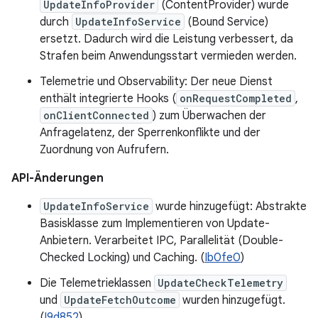
UpdateInfoProvider
(ContentProvider) wurde
durch
UpdateInfoService
(Bound Service)
ersetzt. Dadurch wird die Leistung verbessert, da
Strafen beim Anwendungsstart vermieden werden.
Telemetrie und Observability: Der neue Dienst
enthält integrierte Hooks (
onRequestCompleted
,
onClientConnected
) zum Überwachen der
Anfragelatenz, der Sperrenkonflikte und der
Zuordnung von Aufrufern.
API-Änderungen
UpdateInfoService
wurde hinzugefügt: Abstrakte
Basisklasse zum Implementieren von Update-
Anbietern. Verarbeitet IPC, Parallelität (Double-
Checked Locking) und Caching. (
Ib0fe0
)
Die Telemetrieklassen
UpdateCheckTelemetry
und
UpdateFetchOutcome
wurden hinzugefügt.
(
I9d852
)