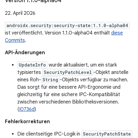
Version 1
.
1
.
0-alpha04
22. April 2026
androidx.security:security-state:1.1.0-alpha04
ist veröffentlicht. Version 1.1.0-alpha04 enthält
diese
Commits
.
API-Änderungen
UpdateInfo
wurde aktualisiert, um ein stark
typisiertes
SecurityPatchLevel
-Objekt anstelle
eines Roh-
String
-Objekts verfügbar zu machen.
Das sorgt für eine bessere API-Ergonomie und
gleichzeitig für eine sichere IPC-Kompatibilität
zwischen verschiedenen Bibliotheksversionen.
(
I0736d
)
Fehlerkorrekturen
Die clientseitige IPC-Logik in
SecurityPatchState