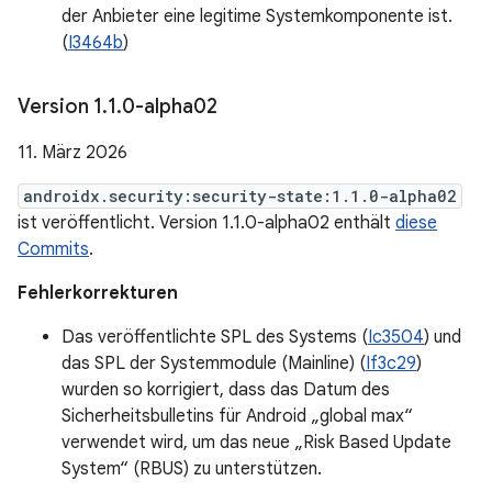
der Anbieter eine legitime Systemkomponente ist.
(
I3464b
)
Version 1
.
1
.
0-alpha02
11. März 2026
androidx.security:security-state:1.1.0-alpha02
ist veröffentlicht. Version 1.1.0-alpha02 enthält
diese
Commits
.
Fehlerkorrekturen
Das veröffentlichte SPL des Systems (
Ic3504
) und
das SPL der Systemmodule (Mainline) (
If3c29
)
wurden so korrigiert, dass das Datum des
Sicherheitsbulletins für Android „global max“
verwendet wird, um das neue „Risk Based Update
System“ (RBUS) zu unterstützen.