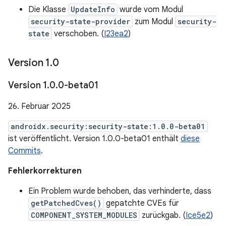
Die Klasse
UpdateInfo
wurde vom Modul
security-state-provider
zum Modul
security-
state
verschoben. (
I23ea2
)
Version 1
.
0
Version 1
.
0
.
0-beta01
26. Februar 2025
androidx.security:security-state:1.0.0-beta01
ist veröffentlicht. Version 1.0.0-beta01 enthält
diese
Commits
.
Fehlerkorrekturen
Ein Problem wurde behoben, das verhinderte, dass
getPatchedCves()
gepatchte CVEs für
COMPONENT_SYSTEM_MODULES
zurückgab. (
Ice5e2
)