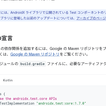
には、AndroidX ライブラリで公開されている Test コンポーネン
イブラリに登場した以前のアップデートについては、
アーカイブのページ
の宣言
test への依存関係を追加するには、Google の Maven リポ
くは、
Google の Maven リポジトリ
をご覧ください。
ジュールの
build.gradle
ファイルに、必要なアーティファ
Kotlin
s
{
se the androidx.test.core APIs
TestImplementation
"androidx.test:core:1.7.0"