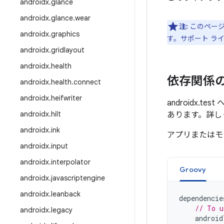
androidx
.
glance
androidx
.
glance
.
wear
注:
このページ
androidx
.
graphics
す。サポート ラ
androidx
.
gridlayout
androidx
.
health
依存関係
androidx
.
health
.
connect
androidx
.
heifwriter
androidx.
androidx
.
hilt
あります。詳し
androidx
.
ink
アプリまたはモ
androidx
.
input
androidx
.
interpolator
Groovy
androidx
.
javascriptengine
androidx
.
leanback
dependencie
// To u
androidx
.
legacy
android