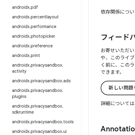
androidx
.
pdf
依存関係につい
androidx
.
percentlayout
androidx
.
performance
フィード
androidx
.
photopicker
androidx
.
preference
お寄せいただい
androidx
.
print
や、このライブ
く前に、このラ
androidx
.
privacysandbox
.
activity
できます。
androidx
.
privacysandbox
.
ads
新しい問題
androidx
.
privacysandbox
.
plugins
詳細については
androidx
.
privacysandbox
.
sdkruntime
androidx
.
privacysandbox
.
tools
Annotatio
androidx
.
privacysandbox
.
ui