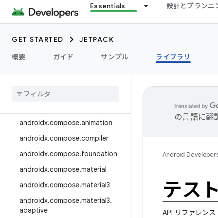
Essentials
設計とプランニ
androidx.camera.media3
androidx.camera.viewfinder
GET STARTED
JETPACK
androidx.car
概要
ガイド
サンプル
ライブラリ
androidx.car.app
androidx
.
cardview
androidx
.
collection
androidx
.
compose
の言語に翻
androidx
.
compose
.
animation
androidx
.
compose
.
compiler
androidx
.
compose
.
foundation
Android Developer
androidx
.
compose
.
material
テス
androidx
.
compose
.
material3
androidx
.
compose
.
material3
.
adaptive
API リファレンス