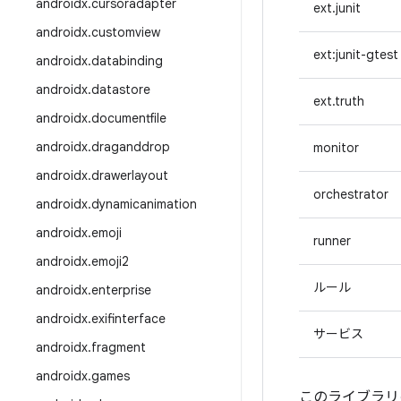
androidx
.
cursoradapter
ext.junit
androidx
.
customview
ext:junit-gtest
androidx
.
databinding
androidx
.
datastore
ext.truth
androidx
.
documentfile
androidx
.
draganddrop
monitor
androidx
.
drawerlayout
orchestrator
androidx
.
dynamicanimation
androidx
.
emoji
runner
androidx
.
emoji2
ルール
androidx
.
enterprise
androidx
.
exifinterface
サービス
androidx
.
fragment
androidx
.
games
このライブラリの最