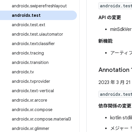
androidx.tes
androidx
.
swiperefreshlayout
androidx
.
test
API の変更
androidx
.
test
.
ext
minSdkVe
androidx
.
test
.
uiautomator
新機能
androidx
.
textclassifier
アーティ
androidx
.
tracing
androidx
.
transition
Annotation 
androidx
.
tv
androidx
.
tvprovider
2023 年 3 月 21
androidx
.
text-vertical
androidx.tes
androidx
.
xr
.
arcore
依存関係の変更
androidx
.
xr
.
compose
kotlin std
androidx
.
xr
.
compose
.
material3
メジャー 
androidx
.
xr
.
glimmer