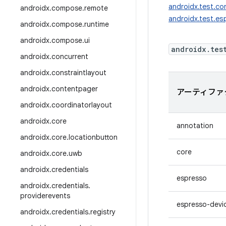
androidx.test.co
androidx
.
compose
.
remote
androidx.test.es
androidx
.
compose
.
runtime
androidx
.
compose
.
ui
androidx.tes
androidx
.
concurrent
androidx
.
constraintlayout
androidx
.
contentpager
アーティファ
androidx
.
coordinatorlayout
androidx
.
core
annotation
androidx
.
core
.
locationbutton
core
androidx
.
core
.
uwb
androidx
.
credentials
espresso
androidx
.
credentials
.
providerevents
espresso-devi
androidx
.
credentials
.
registry