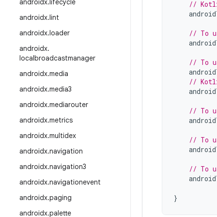
androidx
.
lifecycle
// Kotl
android
androidx
.
lint
androidx
.
loader
// To u
android
androidx
.
localbroadcastmanager
// To u
android
androidx
.
media
// Kotl
androidx
.
media3
android
androidx
.
mediarouter
// To u
androidx
.
metrics
android
androidx
.
multidex
// To u
android
androidx
.
navigation
androidx
.
navigation3
// To u
android
androidx
.
navigationevent
androidx
.
paging
}
androidx
.
palette