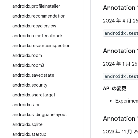
androidx
.
profileinstaller
Annotation 
androidx
.
recommendation
2024 年 4 月 2
androidx
.
recyclerview
androidx.tes
androidx
.
remotecallback
androidx
.
resourceinspection
Annotation 
androidx
.
room
2024 年 1 月 2
androidx
.
room3
androidx
.
savedstate
androidx.tes
androidx
.
security
API の変更
androidx
.
sharetarget
Experim
androidx
.
slice
androidx
.
slidingpanelayout
Annotation 
androidx
.
sqlite
2023 年 11 月 2
androidx
.
startup