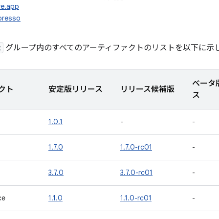
re.app
presso
t
グループ内のすべてのアーティファクトのリストを以下に示
ベータ
クト
安定版リリース
リリース候補版
ス
1.0.1
-
-
1.7.0
1.7.0-rc01
-
3.7.0
3.7.0-rc01
-
ce
1.1.0
1.1.0-rc01
-