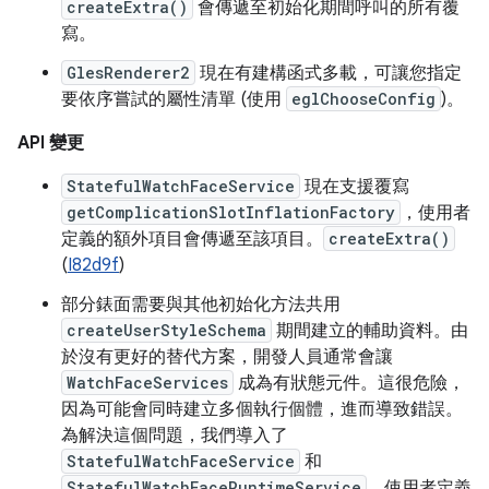
createExtra()
會傳遞至初始化期間呼叫的所有覆
寫。
GlesRenderer2
現在有建構函式多載，可讓您指定
要依序嘗試的屬性清單 (使用
eglChooseConfig
)。
API 變更
StatefulWatchFaceService
現在支援覆寫
getComplicationSlotInflationFactory
，使用者
定義的額外項目會傳遞至該項目。
createExtra()
(
I82d9f
)
部分錶面需要與其他初始化方法共用
createUserStyleSchema
期間建立的輔助資料。由
於沒有更好的替代方案，開發人員通常會讓
WatchFaceServices
成為有狀態元件。這很危險，
因為可能會同時建立多個執行個體，進而導致錯誤。
為解決這個問題，我們導入了
StatefulWatchFaceService
和
StatefulWatchFaceRuntimeService
，使用者定義