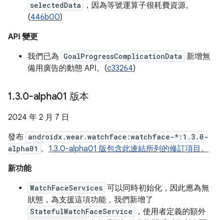
selectedData
，因為等號運算子很耗費資源。
(
446b00
)
API 變更
我們已為
GoalProgressComplicationData
新增無
備用廣告的動態 API。(
c33264
)
1
.
3
.
0-alpha01 版本
2024 年 2 月 7 日
發布
androidx.wear.watchface:watchface-*:1.3.0-
alpha01
。
1.3.0-alpha01 版包含此連結所列的修訂項目。
新功能
WatchFaceServices
可以同時初始化，因此應為無
狀態，為支援這項功能，我們新增了
StatefulWatchFaceService
，使用者定義的額外