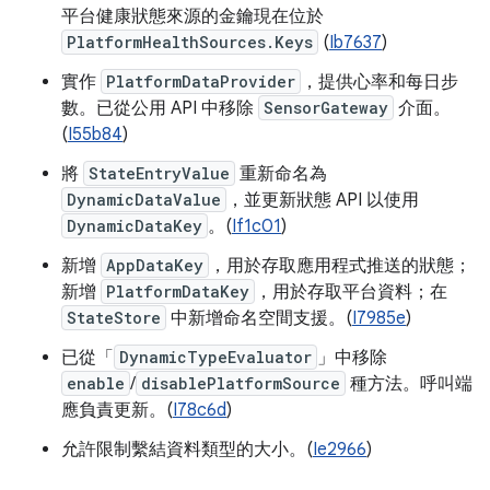
平台健康狀態來源的金鑰現在位於
PlatformHealthSources.Keys
(
Ib7637
)
實作
PlatformDataProvider
，提供心率和每日步
數。已從公用 API 中移除
SensorGateway
介面。
(
I55b84
)
將
StateEntryValue
重新命名為
DynamicDataValue
，並更新狀態 API 以使用
DynamicDataKey
。(
If1c01
)
新增
AppDataKey
，用於存取應用程式推送的狀態；
新增
PlatformDataKey
，用於存取平台資料；在
StateStore
中新增命名空間支援。(
I7985e
)
已從「
DynamicTypeEvaluator
」中移除
enable
/
disablePlatformSource
種方法。呼叫端
應負責更新。(
I78c6d
)
允許限制繫結資料類型的大小。(
Ie2966
)