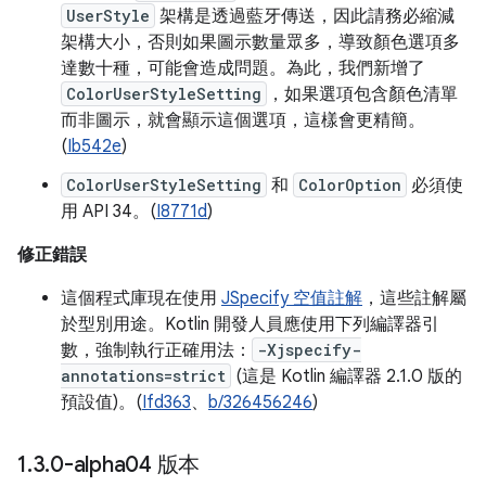
UserStyle
架構是透過藍牙傳送，因此請務必縮減
架構大小，否則如果圖示數量眾多，導致顏色選項多
達數十種，可能會造成問題。為此，我們新增了
ColorUserStyleSetting
，如果選項包含顏色清單
而非圖示，就會顯示這個選項，這樣會更精簡。
(
Ib542e
)
ColorUserStyleSetting
和
ColorOption
必須使
用 API 34。(
I8771d
)
修正錯誤
這個程式庫現在使用
JSpecify 空值註解
，這些註解屬
於型別用途。Kotlin 開發人員應使用下列編譯器引
數，強制執行正確用法：
-Xjspecify-
annotations=strict
(這是 Kotlin 編譯器 2.1.0 版的
預設值)。(
Ifd363
、
b/326456246
)
1
.
3
.
0-alpha04 版本