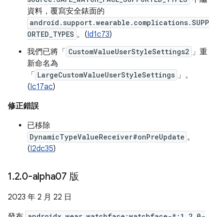
資料，覆寫安全錶面的
android.support.wearable.complications.SUPP
ORTED_TYPES
。(
Id1c73
)
我們已將「
CustomValueUserStyleSettings2
」重
新命名為
「
LargeCustomValueUserStyleSettings
」。
(
Ic17ac
)
修正錯誤
已移除
DynamicTypeValueReceiver#onPreUpdate
。
(
I2dc35
)
1
.
2
.
0-alpha07 版
2023 年 2 月 22 日
發布
androidx.wear.watchface:watchface-*:1.2.0-