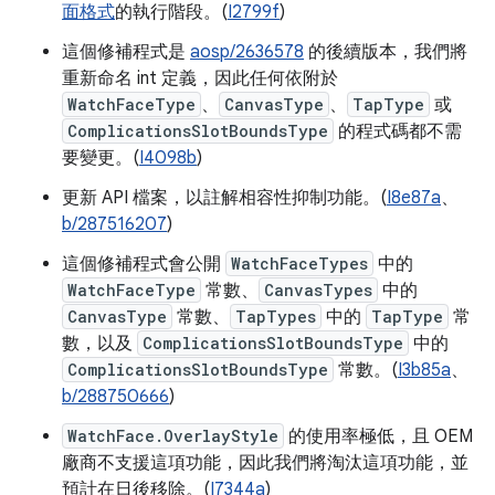
面格式
的執行階段。(
I2799f
)
這個修補程式是
aosp/2636578
的後續版本，我們將
重新命名 int 定義，因此任何依附於
WatchFaceType
、
CanvasType
、
TapType
或
ComplicationsSlotBoundsType
的程式碼都不需
要變更。(
I4098b
)
更新 API 檔案，以註解相容性抑制功能。(
I8e87a
、
b/287516207
)
這個修補程式會公開
WatchFaceTypes
中的
WatchFaceType
常數、
CanvasTypes
中的
CanvasType
常數、
TapTypes
中的
TapType
常
數，以及
ComplicationsSlotBoundsType
中的
ComplicationsSlotBoundsType
常數。(
I3b85a
、
b/288750666
)
WatchFace.OverlayStyle
的使用率極低，且 OEM
廠商不支援這項功能，因此我們將淘汰這項功能，並
預計在日後移除。(
I7344a
)