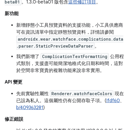
beta01
。1.3.0-beta01 版包含
這些修訂項目
。
新功能
新增靜態小工具預覽資料的支援功能，小工具供應商
可在資訊清單中指定靜態預覽資料，詳情請參閱
androidx.wear.watchface.complications.data
.parser.StaticPreviewDataParser
。
我們新增了
ComplicationTextFormatting
公用程
式類別，支援盡可能簡潔地格式化日期和時間，這對
於空間非常寶貴的複雜功能來說非常實用。
API 變更
先前實驗性屬性
Renderer.watchfaceColors
現在
已設為私人。這個屬性仍有公開存取子項。(
Ifdf60
、
b/409363281
)
修正錯誤