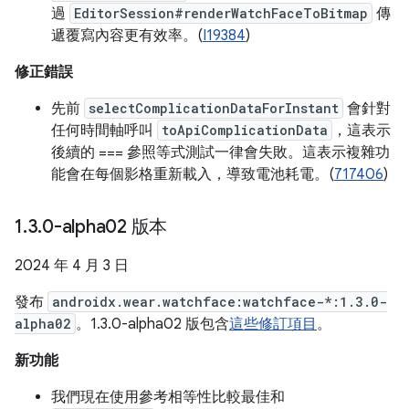
過
EditorSession#renderWatchFaceToBitmap
傳
遞覆寫內容更有效率。(
I19384
)
修正錯誤
先前
selectComplicationDataForInstant
會針對
任何時間軸呼叫
toApiComplicationData
，這表示
後續的 === 參照等式測試一律會失敗。這表示複雜功
能會在每個影格重新載入，導致電池耗電。(
717406
)
1
.
3
.
0-alpha02 版本
2024 年 4 月 3 日
發布
androidx.wear.watchface:watchface-*:1.3.0-
alpha02
。1.3.0-alpha02 版包含
這些修訂項目
。
新功能
我們現在使用參考相等性比較最佳和