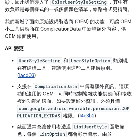
彰，因此我們導入了
ColorUserStyleSetting
，其中有
效負載是每個樣式的一或多個顏色清單，線路格式更精簡。
我們新增了面向原始設備製造商 (OEM) 的功能，可讓 OEM
小工具供應商在 ComplicationData 中新增額外內容，供
OEM 錶面使用。
API 變更
UserStyleSetting
和
UserStyleOption
類別現
在有建構工具，建議使用這些工具建構類別。
(
Iacd03
)
支援在
ComplicationData
中傳遞額外資訊。這項
功能適用於 OEM，可同時控制複雜功能供應商和接收
複雜功能的錶面。如要設定額外資訊，必須具備
com.google.android.wearable.permission.COM
PLICATION_EXTRAS
權限。(
I4e3b2
)
錶面通常會讓使用者透過
ListUserStyle
選取顏
色，每個
ListOption
都會顯示圖示。由於