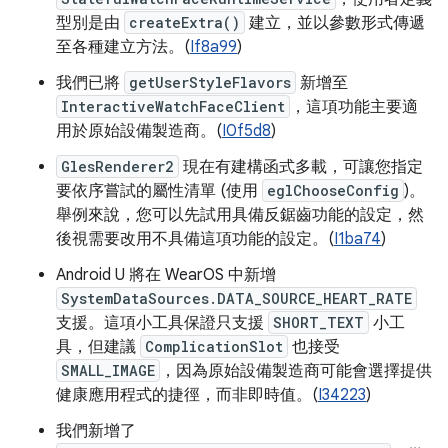
型別是由
createExtra()
建立，並以參數形式傳遞
至各種建立方法。(
If8a99
)
我們已將
getUserStyleFlavors
新增至
InteractiveWatchFaceClient
，這項功能主要適
用於原始設備製造商。(
I0f5d8
)
GlesRenderer2
現在有建構函式多載，可讓您指定
要依序嘗試的屬性清單 (使用
eglChooseConfig
)。
舉例來說，您可以先試用具備反鋸齒功能的設定，然
後視需要改用不具備這項功能的設定。(
I1ba74
)
Android U 將在 WearOS 中新增
SystemDataSources.DATA_SOURCE_HEART_RATE
支援。這項小工具保證只支援
SHORT_TEXT
小工
具，但建議
ComplicationSlot
也接受
SMALL_IMAGE
，因為原始設備製造商可能會選擇提供
健康應用程式的捷徑，而非即時值。(
I34223
)
我們新增了