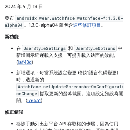
2024 年 9 月 18 日
發布
androidx.wear.watchface:watchface-*:1.3.0-
alpha04
。1.3.0-alpha04 版包含
這些修訂項目
。
新功能
在
UserStyleSettings
和
UserStyleOptions
中
新增圖示延遲載入支援，可提升載入錶面的效能。
(
Iaf43d
)
新增選項：每當系統設定變更 (例如語言代碼變更)
時，透過新的
Watchface.setUpdateScreenshotOnConfigurati
onChange
擷取更新的螢幕截圖。這項設定預設為關
閉。(
I765a1
)
修正錯誤
移除手動列出新平台 API 存取權的步驟，因為使用