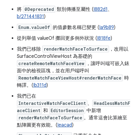
將
@Deprecated
類別傳播至屬性 (
I882d1
、
b/271441831
)
Enum.valueOf
的值參數名稱已變更 (
Ia9b89
)
從列舉值 valueOf 擲回更多例外狀況 (
I818fe
)
我們已移除
renderWatchFaceToSurface
，改用以
SurfaceControlViewHost 為基礎的
createRemoteWatchFaceView
，讓呼叫端可嵌入錶
面中的檢視區塊，並在用戶端呼叫
RemoteWatchFaceViewHost#renderWatchFace
時
轉譯。(
Ib311d
)
我們已在
InteractiveWatchFaceClient
、
HeadlessWatchF
aceClient
和
EditorSession
中新增
renderWatchFaceToSurface
。通常這會比算繪至
點陣圖更有效能。(
Ieacad
)