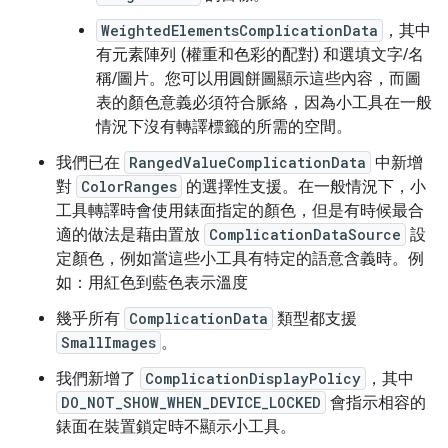
WeightedElementsComplicationData
，其中
有元素陣列 (權重和色彩的配對) 和選填文字/名
稱/圖片。您可以用圓餅圖顯示這些內容，而圖
表的顏色意義必須符合脈絡，因為小工具在一般
情況下沒有轉譯標籤的所需的空間。
我們已在
RangedValueComplicationData
中新增
對
ColorRanges
的選擇性支援。在一般情況下，小
工具轉譯時會使用錶面指定的顏色，但是有時候最合
適的做法是藉由置放
ComplicationDataSource
設
定顏色，例如當這些小工具有特定的語意含義時。例
如：用紅色到藍色表示溫度
幾乎所有
ComplicationData
類型都支援
SmallImages
。
我們新增了
ComplicationDisplayPolicy
，其中
DO_NOT_SHOW_WHEN_DEVICE_LOCKED
會指示相容的
錶面在裝置鎖定時不顯示小工具。