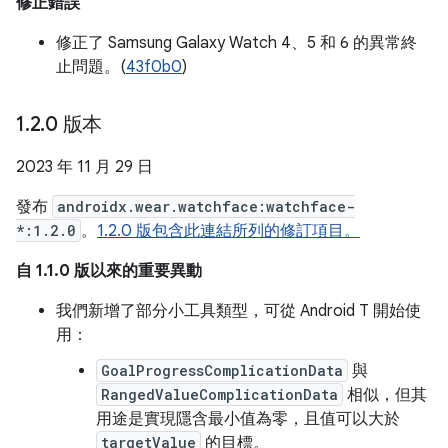
修正錯誤
修正了 Samsung Galaxy Watch 4、5 和 6 的異常終
止問題。(
43f0b0
)
1
.
2
.
0 版本
2023 年 11 月 29 日
發布
androidx.wear.watchface:watchface-
*:1.2.0
。
1.2.0 版包含此連結所列的修訂項目。
自 1.1.0 版以來的重要異動
我們新增了部分小工具類型，可從 Android T 開始使
用：
GoalProgressComplicationData
與
RangedValueComplicationData
相似，但其
用途是實現隱含最小值為零，且值可以大於
targetValue
的目標。