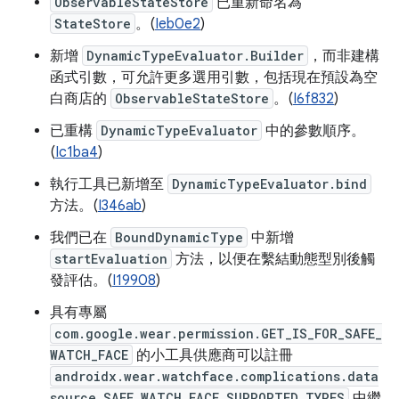
ObservableStateStore
已重新命名為
StateStore
。(
Ieb0e2
)
新增
DynamicTypeEvaluator.Builder
，而非建構
函式引數，可允許更多選用引數，包括現在預設為空
白商店的
ObservableStateStore
。(
I6f832
)
已重構
DynamicTypeEvaluator
中的參數順序。
(
Ic1ba4
)
執行工具已新增至
DynamicTypeEvaluator.bind
方法。(
I346ab
)
我們已在
BoundDynamicType
中新增
startEvaluation
方法，以便在繫結動態型別後觸
發評估。(
I19908
)
具有專屬
com.google.wear.permission.GET_IS_FOR_SAFE_
WATCH_FACE
的小工具供應商可以註冊
androidx.wear.watchface.complications.data
source.SAFE_WATCH_FACE_SUPPORTED_TYPES
中繼