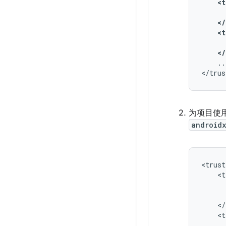
<t
</
<t
</
..
为项目使
android
<t
<t