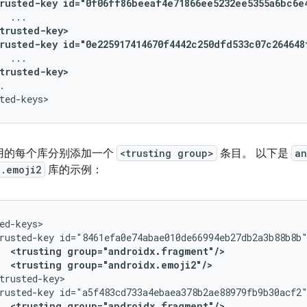
rusted-key
id="0f06ff86beeaf4e71866ee5232ee5355a6bc6e
trusted-key>
rusted-key
id="0e225917414670f4442c250dfd533c07c264648
trusted-key>
.

用的每个库分别添加一个
<trusting group>
条目。 以下是
an
x.emoji2
库的示例：
rusted-key
<trusting
group="androidx.fragment"/>
<trusting
group="androidx.emoji2"/>
rusted-key
<trusting
group="androidx.fragment"/>