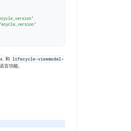
ecycle_version"
fecycle_version"
tx
和
lifecycle-viewmodel-
有的语言功能。
。