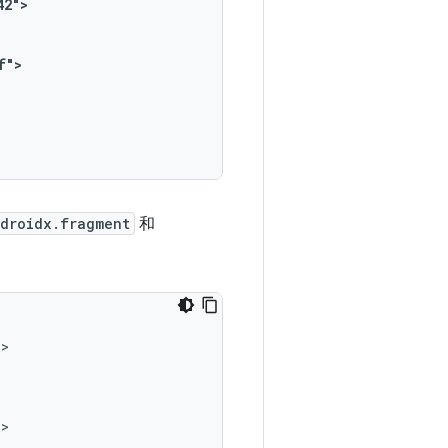
42">
f">
droidx.fragment
和