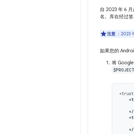
自 2023 年 
名。库在经过签
注意
：2023
如果您的 Andr
将 Goo
$PROJEC
<t
</
<t
</