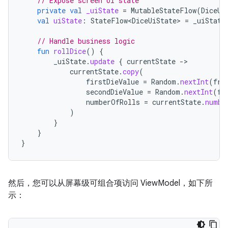
// Expose screen UI state
private
val
_uiState
=
MutableStateFlow
(
DiceUi
val
uiState
:
StateFlow<DiceUiState>
=
_uiState
// Handle business logic
fun
rollDice
()
{
_uiState
.
update
{
currentState
-
currentState
.
copy
(
firstDieValue
=
Random
.
nextInt
(
fro
secondDieValue
=
Random
.
nextInt
(
fr
numberOfRolls
=
currentState
.
numbe
)
}
}
}
然后，您可以从屏幕级可组合项访问 ViewModel，如下所
示：