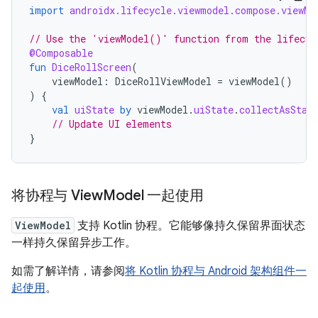
import
androidx.lifecycle.viewmodel.compose.viewMo
// Use the 'viewModel()' function from the lifecyc
@Composable
fun
DiceRollScreen
(
viewModel
:
DiceRollViewModel
=
viewModel
()
)
{
val
uiState
by
viewModel
.
uiState
.
collectAsStat
// Update UI elements
}
将协程与 View
Model 一起使用
ViewModel
支持 Kotlin 协程。它能够像持久保留界面状态
一样持久保留异步工作。
如需了解详情，请参阅
将 Kotlin 协程与 Android 架构组件一
起使用
。