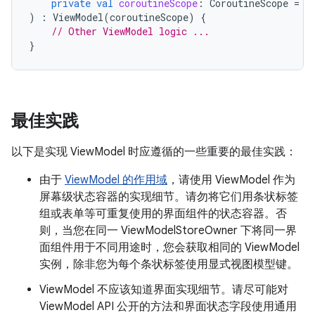
private
val
coroutineScope
:
CoroutineScope
=
C
)
:
ViewModel
(
coroutineScope
)
{
// Other ViewModel logic ...
}
最佳实践
以下是实现 ViewModel 时应遵循的一些重要的最佳实践：
由于
ViewModel 的作用域
，请使用 ViewModel 作为
屏幕级状态容器的实现细节。请勿将它们用条状标签
组或表单等可重复使用的界面组件的状态容器。否
则，当您在同一 ViewModelStoreOwner 下将同一界
面组件用于不同用途时，您会获取相同的 ViewModel
实例，除非您为每个条状标签使用显式视图模型键。
ViewModel 不应该知道界面实现细节。请尽可能对
ViewModel API 公开的方法和界面状态字段使用通用