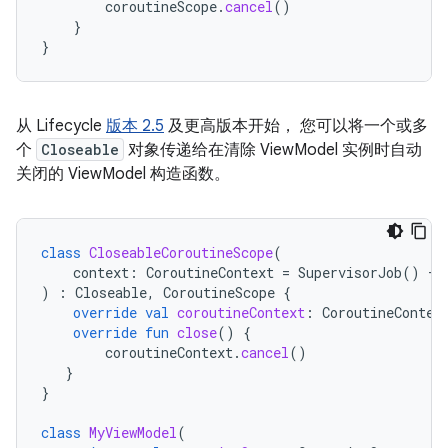
coroutineScope
.
cancel
()
}
}
从 Lifecycle
版本 2.5
及更高版本开始， 您可以将一个或多
个
Closeable
对象传递给在清除 ViewModel 实例时自动
关闭的 ViewModel 构造函数。
class
CloseableCoroutineScope
(
context
:
CoroutineContext
=
SupervisorJob
()
+
)
:
Closeable
,
CoroutineScope
{
override
val
coroutineContext
:
CoroutineContex
override
fun
close
()
{
coroutineContext
.
cancel
()
}
}
class
MyViewModel
(