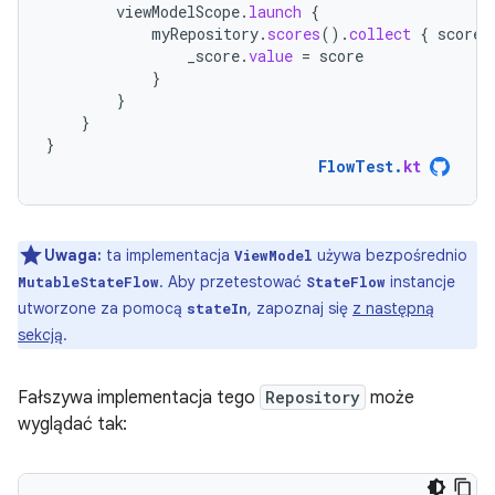
viewModelScope
.
launch
{
myRepository
.
scores
().
collect
{
score
_score
.
value
=
score
}
}
}
}
FlowTest
.
kt
Uwaga:
ta implementacja
używa bezpośrednio
ViewModel
. Aby przetestować
instancje
MutableStateFlow
StateFlow
utworzone za pomocą
, zapoznaj się
z następną
stateIn
sekcją
.
Fałszywa implementacja tego
Repository
może
wyglądać tak: