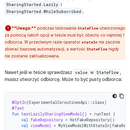
SharingStarted.Lazily
i
SharingStarted.WhileSubscribed
.
**Uwaga:**
podczas testowania
utworzonego
StateFlow
za pomocą takich opcji w teście musi być obecny co najmniej 1
odbiorca. W przeciwnym razie operator
nie zacznie
stateIn
zbierać bazowej automatyzacji, a wartość
nigdy
StateFlow
nie zostanie zaktualizowana.
Nawet jeśli w teście sprawdzasz
value
w
StateFlow
,
musisz utworzyć odbiorcę. Może to być pusty odbiorca:
@OptIn
(
ExperimentalCoroutinesApi
::
class
)
@Test
fun
testLazilySharingViewModel
()
=
runTest
{
val
fakeRepository
=
HotFakeRepository
()
val
viewModel
=
MyViewModelWithStateIn
(
fakeRep