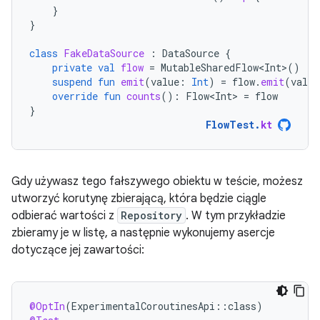
}
}
class
FakeDataSource
:
DataSource
{
private
val
flow
=
MutableSharedFlow<Int>
()
suspend
fun
emit
(
value
:
Int
)
=
flow
.
emit
(
value
override
fun
counts
():
Flow<Int>
=
flow
}
FlowTest
.
kt
Gdy używasz tego fałszywego obiektu w teście, możesz
utworzyć korutynę zbierającą, która będzie ciągle
odbierać wartości z
Repository
. W tym przykładzie
zbieramy je w listę, a następnie wykonujemy asercje
dotyczące jej zawartości:
@OptIn
(
ExperimentalCoroutinesApi
::
class
)