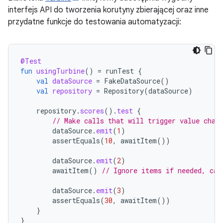
interfejs API do tworzenia korutyny zbierającej oraz inne
przydatne funkcje do testowania automatyzacji:
@Test
fun
usingTurbine
()
=
runTest
{
val
dataSource
=
FakeDataSource
()
val
repository
=
Repository
(
dataSource
)
repository
.
scores
().
test
{
// Make calls that will trigger value chan
dataSource
.
emit
(
1
)
assertEquals
(
10
,
awaitItem
())
dataSource
.
emit
(
2
)
awaitItem
()
// Ignore items if needed, can
dataSource
.
emit
(
3
)
assertEquals
(
30
,
awaitItem
())
}
}