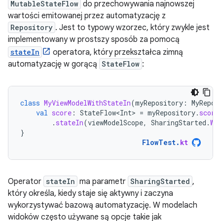
MutableStateFlow
do przechowywania najnowszej
wartości emitowanej przez automatyzację z
Repository
. Jest to typowy wzorzec, który zwykle jest
implementowany w prostszy sposób za pomocą
stateIn
operatora, który przekształca zimną
automatyzację w gorącą
StateFlow
:
class
MyViewModelWithStateIn
(
myRepository
:
MyRepos
val
score
:
StateFlow<Int>
=
myRepository
.
score
.
stateIn
(
viewModelScope
,
SharingStarted
.
Wh
}
FlowTest
.
kt
Operator
stateIn
ma parametr
SharingStarted
,
który określa, kiedy staje się aktywny i zaczyna
wykorzystywać bazową automatyzację. W modelach
widoków często używane są opcje takie jak