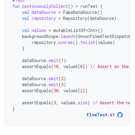
@Test
fun
continuouslyCollect
()
=
runTest
{
val
dataSource
=
FakeDataSource
()
val
repository
=
Repository
(
dataSource
)
val
values
=
mutableListOf<Int>
()
backgroundScope
.
launch
(
UnconfinedTestDispatche
repository
.
scores
().
toList
(
values
)
}
dataSource
.
emit
(
1
)
assertEquals
(
10
,
values
[
0
]
)
// Assert on the l
dataSource
.
emit
(
2
)
dataSource
.
emit
(
3
)
assertEquals
(
30
,
values
[
2
]
)
assertEquals
(
3
,
values
.
size
)
// Assert the num
}
FlowTest
.
kt