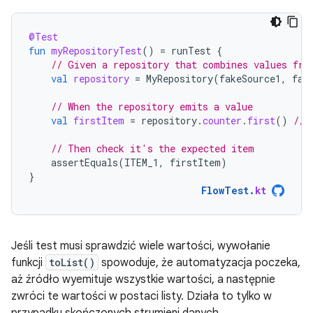
@Test
fun
myRepositoryTest
()
=
runTest
{
// Given a repository that combines values fro
val
repository
=
MyRepository
(
fakeSource1
,
fak
// When the repository emits a value
val
firstItem
=
repository
.
counter
.
first
()
// 
// Then check it's the expected item
assertEquals
(
ITEM_1
,
firstItem
)
}
FlowTest
.
kt
Jeśli test musi sprawdzić wiele wartości, wywołanie
funkcji
toList()
spowoduje, że automatyzacja poczeka,
aż źródło wyemituje wszystkie wartości, a następnie
zwróci te wartości w postaci listy. Działa to tylko w
przypadku skończonych strumieni danych.