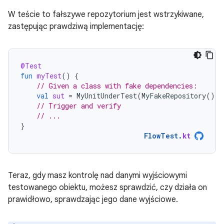
W teście to fałszywe repozytorium jest wstrzykiwane,
zastępując prawdziwą implementację:
@Test
fun
myTest
()
{
// Given a class with fake dependencies:
val
sut
=
MyUnitUnderTest
(
MyFakeRepository
())
// Trigger and verify
// ...
}
FlowTest
.
kt
Teraz, gdy masz kontrolę nad danymi wyjściowymi
testowanego obiektu, możesz sprawdzić, czy działa on
prawidłowo, sprawdzając jego dane wyjściowe.