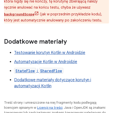
która nigdy się nie kończy, tę korutynę zbierającą należy
ręcznie anulować na końcu testu, chyba że używasz
(jak w poprzednim przykładzie kodu),
backgroundScope
który jest automatycznie anulowany po zakończeniu testu.
Dodatkowe materiały
Testowanie korutyn Kotlin w Androidzie
Automatyzacje Kotlin w Androidzie
StateFlow
i
SharedFlow
Dodatkowe materiały dotyczące korutyn i
automatyzacji Kotlin
Treść strony i umieszczone na niej fragmenty kodu podlegają
licencjom opisanym w
Licencji na treści
. Java i OpenJDK są znakami
towarowymi lub zastrzeżonymi znakami towarowymi należącymi do