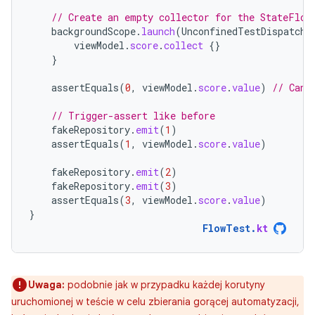
// Create an empty collector for the StateFlow
backgroundScope
.
launch
(
UnconfinedTestDispatche
viewModel
.
score
.
collect
{}
}
assertEquals
(
0
,
viewModel
.
score
.
value
)
// Can 
// Trigger-assert like before
fakeRepository
.
emit
(
1
)
assertEquals
(
1
,
viewModel
.
score
.
value
)
fakeRepository
.
emit
(
2
)
fakeRepository
.
emit
(
3
)
assertEquals
(
3
,
viewModel
.
score
.
value
)
}
FlowTest
.
kt
Uwaga:
podobnie jak w przypadku każdej korutyny
uruchomionej w teście w celu zbierania gorącej automatyzacji,