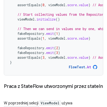
assertEquals
(
0
,
viewModel
.
score
.
value
)
// Asse
// Start collecting values from the Repository
viewModel
.
initialize
()
// Then we can send in values one by one, whic
fakeRepository
.
emit
(
1
)
assertEquals
(
1
,
viewModel
.
score
.
value
)
fakeRepository
.
emit
(
2
)
fakeRepository
.
emit
(
3
)
assertEquals
(
3
,
viewModel
.
score
.
value
)
// Asse
}
FlowTest
.
kt
Praca z State
Flow utworzonymi przez state
In
W poprzedniej sekcji
ViewModel
używa