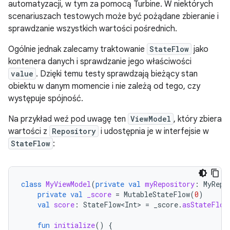
automatyzacji, w tym za pomocą Turbine. W niektórych
scenariuszach testowych może być pożądane zbieranie i
sprawdzanie wszystkich wartości pośrednich.
Ogólnie jednak zalecamy traktowanie
StateFlow
jako
kontenera danych i sprawdzanie jego właściwości
value
. Dzięki temu testy sprawdzają bieżący stan
obiektu w danym momencie i nie zależą od tego, czy
występuje spójność.
Na przykład weź pod uwagę ten
ViewModel
, który zbiera
wartości z
Repository
i udostępnia je w interfejsie w
StateFlow
:
class
MyViewModel
(
private
val
myRepository
:
MyRepo
private
val
_score
=
MutableStateFlow
(
0
)
val
score
:
StateFlow<Int>
=
_score
.
asStateFlow
fun
initialize
()
{