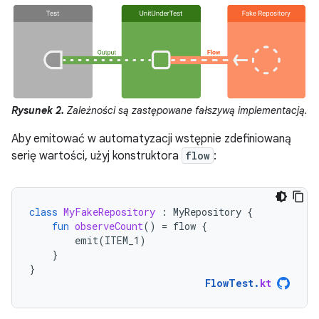
Rysunek 2.
Zależności są zastępowane fałszywą implementacją.
Aby emitować w automatyzacji wstępnie zdefiniowaną
serię wartości, użyj konstruktora
flow
:
class
MyFakeRepository
:
MyRepository
{
fun
observeCount
()
=
flow
{
emit
(
ITEM_1
)
}
}
FlowTest
.
kt