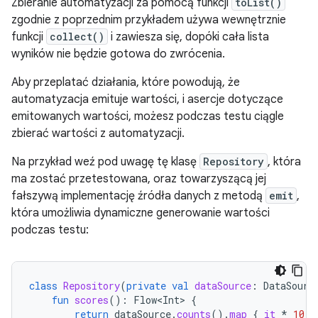
Zbieranie automatyzacji za pomocą funkcji
toList()
zgodnie z poprzednim przykładem używa wewnętrznie
funkcji
collect()
i zawiesza się, dopóki cała lista
wyników nie będzie gotowa do zwrócenia.
Aby przeplatać działania, które powodują, że
automatyzacja emituje wartości, i asercje dotyczące
emitowanych wartości, możesz podczas testu ciągle
zbierać wartości z automatyzacji.
Na przykład weź pod uwagę tę klasę
Repository
, która
ma zostać przetestowana, oraz towarzyszącą jej
fałszywą implementację źródła danych z metodą
emit
,
która umożliwia dynamiczne generowanie wartości
podczas testu:
class
Repository
(
private
val
dataSource
:
DataSourc
fun
scores
():
Flow<Int>
{
return
dataSource
.
counts
().
map
{
it
*
10
}