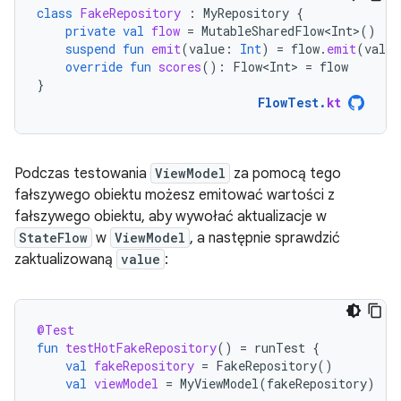
class
FakeRepository
:
MyRepository
{
private
val
flow
=
MutableSharedFlow<Int>
()
suspend
fun
emit
(
value
:
Int
)
=
flow
.
emit
(
value
override
fun
scores
():
Flow<Int>
=
flow
}
FlowTest
.
kt
Podczas testowania
ViewModel
za pomocą tego
fałszywego obiektu możesz emitować wartości z
fałszywego obiektu, aby wywołać aktualizacje w
StateFlow
w
ViewModel
, a następnie sprawdzić
zaktualizowaną
value
:
@Test
fun
testHotFakeRepository
()
=
runTest
{
val
fakeRepository
=
FakeRepository
()
val
viewModel
=
MyViewModel
(
fakeRepository
)