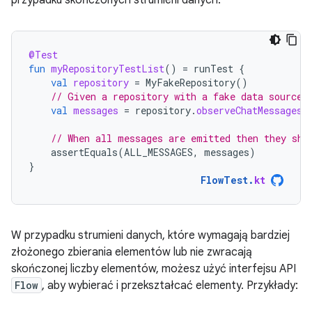
@Test
fun
myRepositoryTestList
()
=
runTest
{
val
repository
=
MyFakeRepository
()
// Given a repository with a fake data source 
val
messages
=
repository
.
observeChatMessages
(
// When all messages are emitted then they sho
assertEquals
(
ALL_MESSAGES
,
messages
)
}
FlowTest
.
kt
W przypadku strumieni danych, które wymagają bardziej
złożonego zbierania elementów lub nie zwracają
skończonej liczby elementów, możesz użyć interfejsu API
Flow
, aby wybierać i przekształcać elementy. Przykłady: