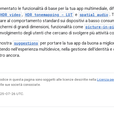
entato le funzionalità di base per la tua app multimediale, di
HDR video
,
HDR tonemapping - LUT
e
spatial audio
. 
are al comportamento standard sui dispositivi a basso consum
schermi di grandi dimensioni, funzionalità come
picture-in-pi
involgimento degli utenti che cercano di svolgere più attivit
a nostra
suggestions
per portare la tua app da buona a migliore
endo nell'esperienza multidevice, nella gestione dell'identità e de
tro ancora.
codice in questa pagina sono soggetti alle licenze descritte nella
Licenza per
elle sue società consociate.
025-07-26 UTC.