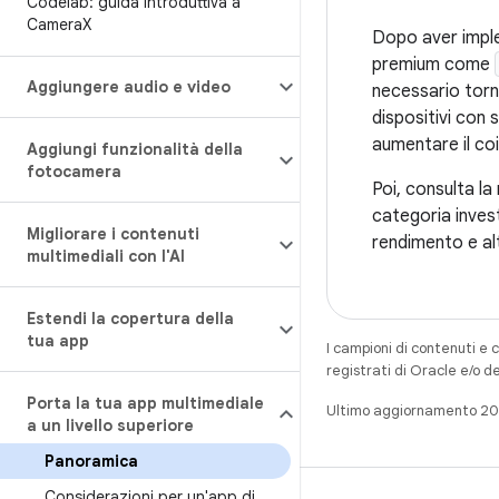
Codelab: guida introduttiva a
Camera
X
Dopo aver implem
premium come
Aggiungere audio e video
necessario torn
dispositivi con 
aumentare il co
Aggiungi funzionalità della
fotocamera
Poi, consulta l
categoria invest
Migliorare i contenuti
rendimento e al
multimediali con l'AI
Estendi la copertura della
tua app
I campioni di contenuti e 
registrati di Oracle e/o d
Porta la tua app multimediale
Ultimo aggiornamento 2
a un livello superiore
Panoramica
Considerazioni per un'app di