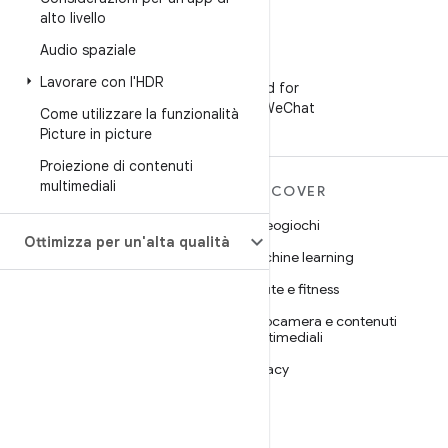
alto livello
Audio spaziale
WeChat
Lavorare con l'HDR
Segui Android for
Developers su WeChat
Come utilizzare la funzionalità
Picture in picture
Proiezione di contenuti
multimediali
ULTERIORI
DISCOVER
INFORMAZIONI SU
Videogiochi
ANDROID
Ottimizza per un'alta qualità
Machine learning
Android
Salute e fitness
Android for Enterprise
Fotocamera e contenuti
Sicurezza
multimediali
Source
Privacy
Notizie
5G
Blog