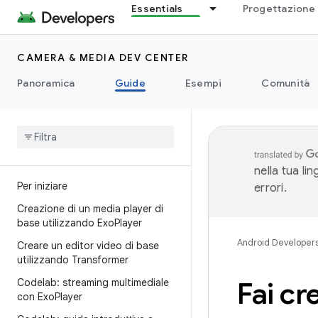
Essentials
Progettazione 
CAMERA & MEDIA DEV CENTER
Panoramica
Guide
Esempi
Comunità
nella tua li
Per iniziare
errori.
Creazione di un media player di
base utilizzando Exo
Player
Android Developer
Creare un editor video di base
utilizzando Transformer
Codelab: streaming multimediale
Fai cr
con Exo
Player