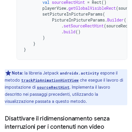
val
sourceRectHint
=
Rect
()
playerView
.
getGlobalVisibleRect
(
sourc
setPictureInPictureParams
(
PictureInPictureParams
.
Builder
()
.
setSourceRectHint
(
sourceRect
.
build
()
)
}
}
Nota:
la libreria Jetpack
espone il
androidx.activity
metodo
che esegue il lavoro di
trackPipAnimationHintView
impostazione di
. Implementa il lavoro
sourceRectHint
descritto nei passaggi precedenti, utilizzando la
visualizzazione passata a questo metodo.
Disattivare il ridimensionamento senza
interruzioni per i contenuti non video