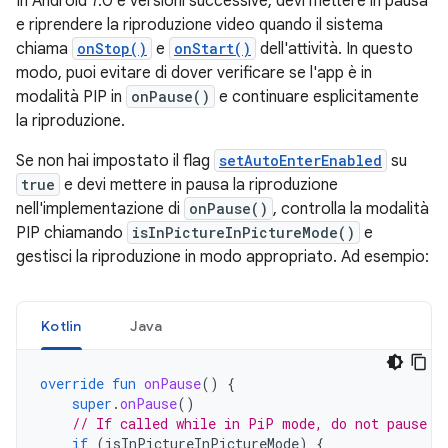
In Android 7.0 e versioni successive, devi mettere in pausa
e riprendere la riproduzione video quando il sistema
chiama
onStop()
e
onStart()
dell'attività. In questo
modo, puoi evitare di dover verificare se l'app è in
modalità PIP in
onPause()
e continuare esplicitamente
la riproduzione.
Se non hai impostato il flag
setAutoEnterEnabled
su
true
e devi mettere in pausa la riproduzione
nell'implementazione di
onPause()
, controlla la modalità
PIP chiamando
isInPictureInPictureMode()
e
gestisci la riproduzione in modo appropriato. Ad esempio:
Kotlin
Java
override
fun
onPause
()
{
super
.
onPause
()
// If called while in PiP mode, do not pause p
if
(
isInPictureInPictureMode
)
{