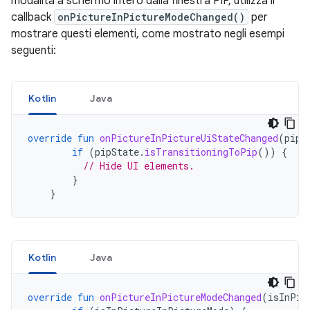
modalità a schermo intero dalla finestra PIP, utilizza il
callback
onPictureInPictureModeChanged()
per
mostrare questi elementi, come mostrato negli esempi
seguenti:
Kotlin
Java
override
fun
onPictureInPictureUiStateChanged
(
pipS
if
(
pipState
.
isTransitioningToPip
())
{
// Hide UI elements.
}
}
Kotlin
Java
override
fun
onPictureInPictureModeChanged
(
isInPic