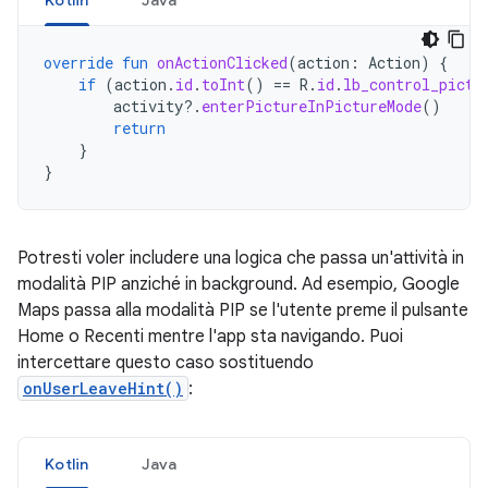
Kotlin
Java
override
fun
onActionClicked
(
action
:
Action
)
{
if
(
action
.
id
.
toInt
()
==
R
.
id
.
lb_control_pictu
activity
?.
enterPictureInPictureMode
()
return
}
}
Potresti voler includere una logica che passa un'attività in
modalità PIP anziché in background. Ad esempio, Google
Maps passa alla modalità PIP se l'utente preme il pulsante
Home o Recenti mentre l'app sta navigando. Puoi
intercettare questo caso sostituendo
onUserLeaveHint()
:
Kotlin
Java