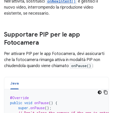
Nell'attività, sostituisci
onNewIntent()
e gestisci il
nuovo video, interrompendo la riproduzione video
esistente, se necessario.
Supportare PIP per le app
Fotocamera
Per attivare PIP per le app Fotocamera, devi assicurarti
che la fotocamera rimanga attiva in modalità PIP non
chiudendola quando viene chiamato
onPause()
:
Java
@Override
public
void
onPause
()
{
super
.
onPause
();
// Don't close the camera if the app is enteri