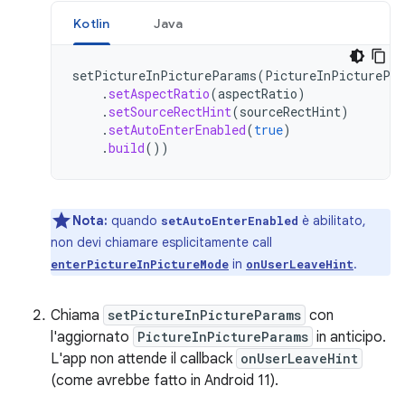
Kotlin
Java
setPictureInPictureParams
(
PictureInPicturePa
.
setAspectRatio
(
aspectRatio
)
.
setSourceRectHint
(
sourceRectHint
)
.
setAutoEnterEnabled
(
true
)
.
build
())
Nota:
quando
è abilitato,
setAutoEnterEnabled
non devi chiamare esplicitamente call
in
.
enterPictureInPictureMode
onUserLeaveHint
Chiama
setPictureInPictureParams
con
l'aggiornato
PictureInPictureParams
in anticipo.
L'app non attende il callback
onUserLeaveHint
(come avrebbe fatto in Android 11).