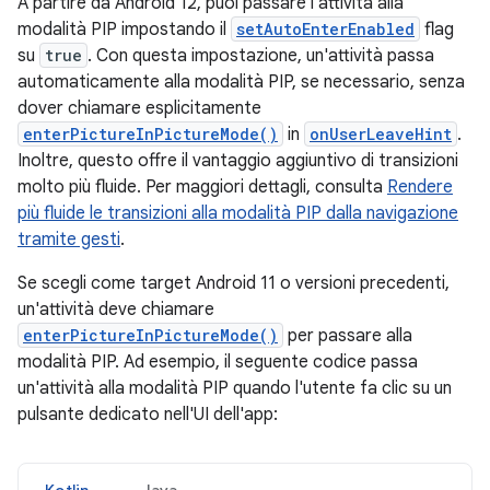
A partire da Android 12, puoi passare l'attività alla
modalità PIP impostando il
setAutoEnterEnabled
flag
su
true
. Con questa impostazione, un'attività passa
automaticamente alla modalità PIP, se necessario, senza
dover chiamare esplicitamente
enterPictureInPictureMode()
in
onUserLeaveHint
.
Inoltre, questo offre il vantaggio aggiuntivo di transizioni
molto più fluide. Per maggiori dettagli, consulta
Rendere
più fluide le transizioni alla modalità PIP dalla navigazione
tramite gesti
.
Se scegli come target Android 11 o versioni precedenti,
un'attività deve chiamare
enterPictureInPictureMode()
per passare alla
modalità PIP. Ad esempio, il seguente codice passa
un'attività alla modalità PIP quando l'utente fa clic su un
pulsante dedicato nell'UI dell'app: