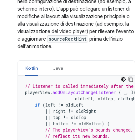
nella configurazione di destinazione (ad esempio, a
schermo intero). L'app può collegare un listener di
modifiche al layout alla visualizzazione principale o
alla visualizzazione di destinazione (ad esempio, la
visualizzazione del video player) per rilevare l'evento
e aggiornare
sourceRectHint
prima dell'inizio
dell'animazione.
Kotlin
Java
// Listener is called immediately after the u
playerView
.
addOnLayoutChangeListener
{
_
,
lef
oldLeft
,
oldTop
,
oldRight
if
(
left
!=
oldLeft
||
right
!=
oldRight
||
top
!=
oldTop
||
bottom
!=
oldBottom
)
{
// The playerView's bounds changed, u
// reflect its new bounds.