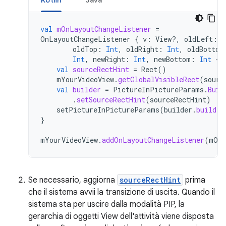
Kotlin
Java
val
mOnLayoutChangeListener
=
OnLayoutChangeListener
{
v
:
View?,
oldLeft
:
I
oldTop
:
Int
,
oldRight
:
Int
,
oldBottom
Int
,
newRight
:
Int
,
newBottom
:
Int
->
val
sourceRectHint
=
Rect
()
mYourVideoView
.
getGlobalVisibleRect
(
sourc
val
builder
=
PictureInPictureParams
.
Buil
.
setSourceRectHint
(
sourceRectHint
)
setPictureInPictureParams
(
builder
.
build
()
}
mYourVideoView
.
addOnLayoutChangeListener
(
mOnL
Se necessario, aggiorna
sourceRectHint
prima
che il sistema avvii la transizione di uscita. Quando il
sistema sta per uscire dalla modalità PIP, la
gerarchia di oggetti View dell'attività viene disposta