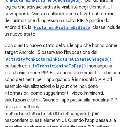
onPictureInPictureModeChanged()
per definire la
logica che attiva/disattiva la visibilità degli elementi UI
sovrapposti. Questo callback viene attivato al termine
dell'animazione di ingresso o uscita PIP. A partire da
Android 15, la
PictureInPictureUiState
classe include
un nuovo stato.
Con questo nuovo stato dell'UI, le app che hanno come
target Android 15 osservano l'invocazione del
Activity#onPictureInPictureUiStateChanged()
callback con
isTransitioningToPip()
non appena
inizia l'animazione PIP. Esistono molti elementi UI che non
sono pertinenti per l'app quando è in modalità PIP, ad
esempio visualizzazioni o layout che includono
informazioni come suggerimenti, video imminenti,
valutazioni e titoli. Quando l'app passa alla modalità PIP,
utilizza il callback
onPictureInPictureUiStateChanged()
per
nascondere questi elementi UI. Quando l'app passa alla