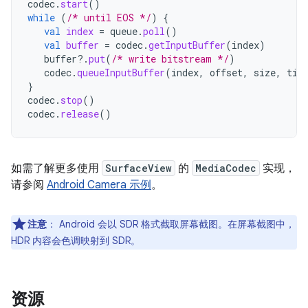
codec
.
start
()
while
(
/* until EOS */
)
{
val
index
=
queue
.
poll
()
val
buffer
=
codec
.
getInputBuffer
(
index
)
buffer
?.
put
(
/* write bitstream */
)
codec
.
queueInputBuffer
(
index
,
offset
,
size
,
tim
}
codec
.
stop
()
codec
.
release
()
如需了解更多使用
SurfaceView
的
MediaCodec
实现，
请参阅
Android Camera 示例
。
注意
：
Android 会以 SDR 格式截取屏幕截图。在屏幕截图中，
HDR 内容会色调映射到 SDR。
资源