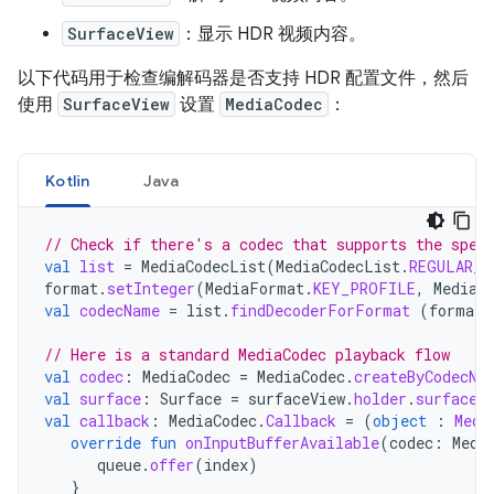
SurfaceView
：显示 HDR 视频内容。
以下代码用于检查编解码器是否支持 HDR 配置文件，然后
使用
SurfaceView
设置
MediaCodec
：
Kotlin
Java
// Check if there's a codec that supports the spec
val
list
=
MediaCodecList
(
MediaCodecList
.
REGULAR_C
format
.
setInteger
(
MediaFormat
.
KEY_PROFILE
,
MediaC
val
codecName
=
list
.
findDecoderForFormat
(
format
)
// Here is a standard MediaCodec playback flow
val
codec
:
MediaCodec
=
MediaCodec
.
createByCodecNa
val
surface
:
Surface
=
surfaceView
.
holder
.
surface
val
callback
:
MediaCodec
.
Callback
=
(
object
:
Medi
override
fun
onInputBufferAvailable
(
codec
:
Medi
queue
.
offer
(
index
)
}