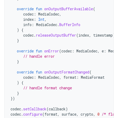
override
fun
onOutputBufferAvailable
(
codec
:
MediaCodec
,
index
:
Int
,
info
:
MediaCodec
.
BufferInfo
)
{
codec
.
releaseOutputBuffer
(
index
,
timestamp
)
}
override
fun
onError
(
codec
:
MediaCodec
,
e
:
Medi
// handle error
}
override
fun
onOutputFormatChanged
(
codec
:
MediaCodec
,
format
:
MediaFormat
)
{
// handle format change
}
})
codec
.
setCallback
(
callback
)
codec
.
configure
(
format
,
surface
,
crypto
,
0
/* flag