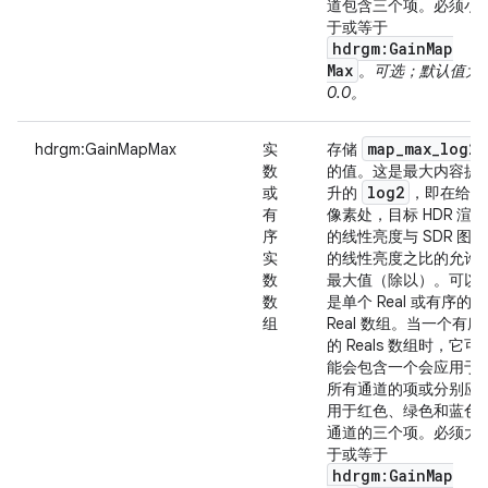
道包含三个项。必须小
于或等于
hdrgm:Gain
Map
Max
。
可选；默认值为
0.0。
map
_
max
_
log2
hdrgm:GainMapMax
实
存储
数
的值。这是最大内容提
log2
或
升的
，即在给定
有
像素处，目标 HDR 渲染
序
的线性亮度与 SDR 图片
实
的线性亮度之比的允许
数
最大值（除以）。可以
数
是单个 Real 或有序的
组
Real 数组。当一个有序
的 Reals 数组时，它可
能会包含一个会应用于
所有通道的项或分别应
用于红色、绿色和蓝色
通道的三个项。必须大
于或等于
hdrgm:Gain
Map