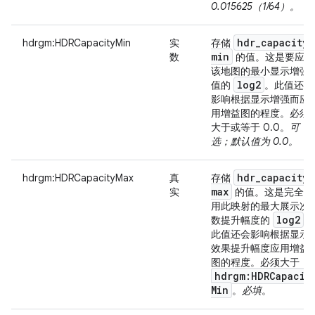
0.015625（1/64）。
hdr
_
capacity
_
hdrgm:HDRCapacityMin
实
存储
min
数
的值。这是要应用
该地图的最小显示增强
log2
值的
。此值还会
影响根据显示增强而应
用增益图的程度。必须
大于或等于 0.0。
可
选；默认值为 0.0。
hdr
_
capacity
_
hdrgm:HDRCapacityMax
真
存储
max
实
的值。这是完全应
用此映射的最大展示次
log2
数提升幅度的
。
此值还会影响根据显示
效果提升幅度应用增益
图的程度。必须大于
hdrgm:HDRCapacit
Min
。
必填
。