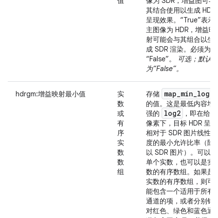
值
像为 SDR，增益图可与
其结合使用以生成 HDR
呈现效果。“True”表示
主图像为 HDR，增益映
射可能会与其组合以生
成 SDR 渲染。必须为
“False”。
可选；默认
为“False”。
map
_
min
_
log2
hdrgm:增益映射最小值
实
存储
数
的值。这是最低内容增
log2
或
强的
，即在给定
有
像素下，目标 HDR 呈现
序
相对于 SDR 图片线性亮
实
度的最小允许比率（除
数
以 SDR 图片）。可以是
数
单个实数，也可以是实
组
数的有序数组。如果是
实数的有序数组，则可
能包含一个适用于所有
通道的项，或者分别针
对红色、绿色和蓝色通