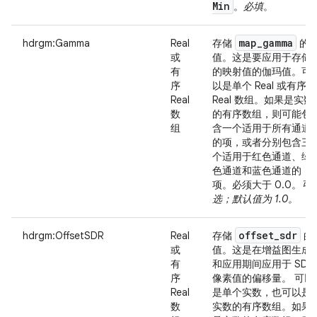
Min
。
必填
。
map
_
gamma
hdrgm:Gamma
Real
存储
的
或
值。这是要应用于存储
有
的映射值的伽玛值。可
序
以是单个 Real 或有序的
Real
Real 数组。如果是实数
数
的有序数组，则可能包
组
含一个适用于所有通道
的项，或者分别包含三
个适用于红色通道、绿
色通道和蓝色通道的
项。必须大于 0.0。
可
选；默认值为 1.0。
offset
_
sdr
hdrgm:OffsetSDR
Real
存储
的
或
值。这是在增益图生成
有
和应用期间应用于 SDR
序
像素值的偏移量。 可以
Real
是单个实数，也可以是
数
实数的有序数组。如果