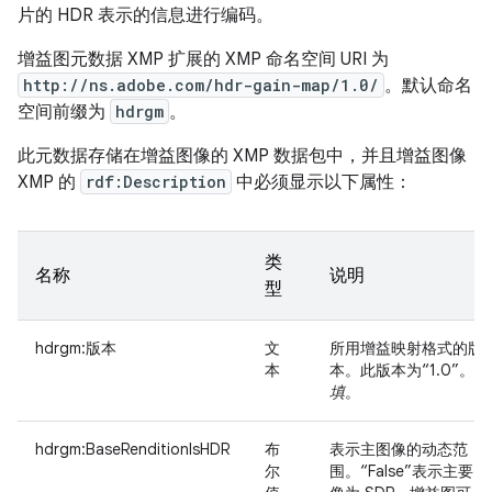
片的 HDR 表示的信息进行编码。
增益图元数据 XMP 扩展的 XMP 命名空间 URI 为
http://ns.adobe.com/hdr-gain-map/1.0/
。默认命名
空间前缀为
hdrgm
。
此元数据存储在增益图像的 XMP 数据包中，并且增益图像
XMP 的
rdf:Description
中必须显示以下属性：
类
名称
说明
型
hdrgm:版本
文
所用增益映射格式的版
本
本。此版本为“1.0”。
填
。
hdrgm:BaseRenditionIsHDR
布
表示主图像的动态范
尔
围。“False”表示主要图