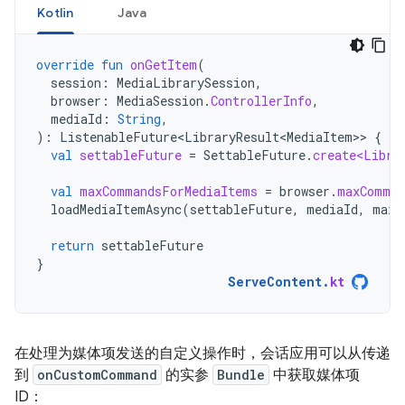
Kotlin
Java
override
fun
onGetItem
(
session
:
MediaLibrarySession
,
browser
:
MediaSession
.
ControllerInfo
,
mediaId
:
String
,
):
ListenableFuture<LibraryResult<MediaItem>
>
{
val
settableFuture
=
SettableFuture
.
create<Libra
val
maxCommandsForMediaItems
=
browser
.
maxComman
loadMediaItemAsync
(
settableFuture
,
mediaId
,
maxC
return
settableFuture
}
ServeContent
.
kt
在处理为媒体项发送的自定义操作时，会话应用可以从传递
到
onCustomCommand
的实参
Bundle
中获取媒体项
ID：