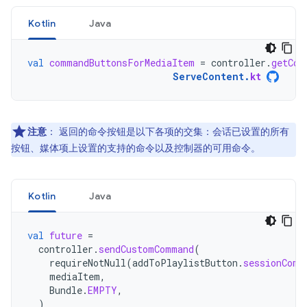
Kotlin
Java
val
commandButtonsForMediaItem
=
controller
.
getCom
ServeContent
.
kt
注意
：
返回的命令按钮是以下各项的交集：会话已设置的所有
按钮、媒体项上设置的支持的命令以及控制器的可用命令。
Kotlin
Java
val
future
=
controller
.
sendCustomCommand
(
requireNotNull
(
addToPlaylistButton
.
sessionComm
mediaItem
,
Bundle
.
EMPTY
,
)