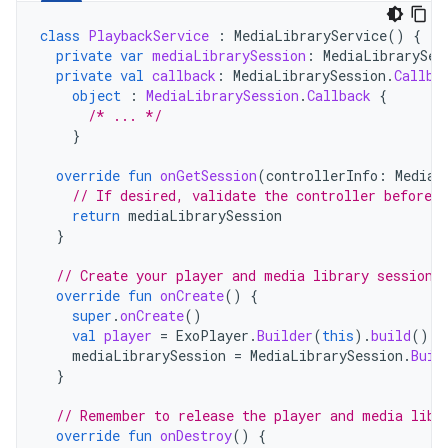
class
PlaybackService
:
MediaLibraryService
()
{
private
var
mediaLibrarySession
:
MediaLibrarySes
private
val
callback
:
MediaLibrarySession
.
Callba
object
:
MediaLibrarySession
.
Callback
{
/* ... */
}
override
fun
onGetSession
(
controllerInfo
:
MediaS
// If desired, validate the controller before 
return
mediaLibrarySession
}
// Create your player and media library session 
override
fun
onCreate
()
{
super
.
onCreate
()
val
player
=
ExoPlayer
.
Builder
(
this
).
build
()
mediaLibrarySession
=
MediaLibrarySession
.
Buil
}
// Remember to release the player and media libr
override
fun
onDestroy
()
{