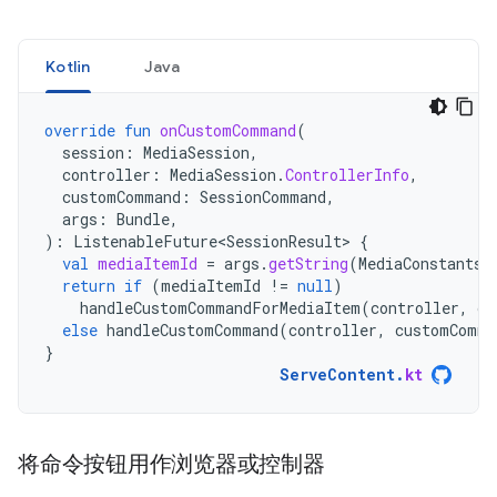
Kotlin
Java
override
fun
onCustomCommand
(
session
:
MediaSession
,
controller
:
MediaSession
.
ControllerInfo
,
customCommand
:
SessionCommand
,
args
:
Bundle
,
):
ListenableFuture<SessionResult>
{
val
mediaItemId
=
args
.
getString
(
MediaConstants
.
return
if
(
mediaItemId
!=
null
)
handleCustomCommandForMediaItem
(
controller
,
cu
else
handleCustomCommand
(
controller
,
customComma
}
ServeContent
.
kt
将命令按钮用作浏览器或控制器