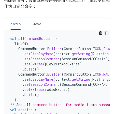
构建会话时，会话应用会声明会话可以处理的一组命令按钮
作为自定义命令：
Kotlin
Java
val
allCommandButtons
=
listOf
(
CommandButton
.
Builder
(
CommandButton
.
ICON_PLAY
.
setDisplayName
(
context
.
getString
(
R
.
string
.
a
.
setSessionCommand
(
SessionCommand
(
COMMAND_P
.
setExtras
(
playlistAddExtras
)
.
build
(),
CommandButton
.
Builder
(
CommandButton
.
ICON_RADIO
.
setDisplayName
(
context
.
getString
(
R
.
string
.
r
.
setSessionCommand
(
SessionCommand
(
COMMAND_RA
.
setExtras
(
radioExtras
)
.
build
(),
)
// Add all command buttons for media items support
val
session
=