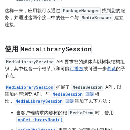
这样一来，应用就可以通过
PackageManager
找到您的服
务，并通过这两个接口中的任一个与
MediaBrowser
建立
连接。
使用
Media
Library
Session
MediaLibraryService
API 要求您的媒体库以树状结构组
织，其中包含一个根节点和可能
可播放
或可进一步
浏览
的子
节点。
MediaLibrarySession
扩展了
MediaSession
API，以
添加内容浏览 API。与
MediaSession
回调
相
比，
MediaLibrarySession
回调
添加了以下方法：
当客户端请求内容树的根
MediaItem
时，使用
onGetLibraryRoot()