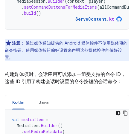
MediaSession
.
Builder
(
context
,
player
)
.
setCommandButtonsForMediaItems
(
allCommandButt
.
build
()
ServeContent
.
kt
注意
：
通过媒体通知提供的 Android 媒体控件不使用媒体项的
命令按钮。使用
媒体按钮偏好设置
来声明这些媒体控件的偏好设
置。
构建媒体项时，会话应用可以添加一组受支持的命令 ID，
这些 ID 引用了构建会话时设置的命令按钮的会话命令：
Kotlin
Java
val
mediaItem
=
MediaItem
.
Builder
()
.
setMediaMetadata
(