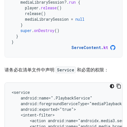
mediaLibrarySession
?.
run
{
player
.
release
()
release
()
mediaLibrarySession
=
null
}
super
.
onDestroy
()
}
}
ServeContent
.
kt
请务必在清单文件中声明
Service
和必需的权限：
<action
<action