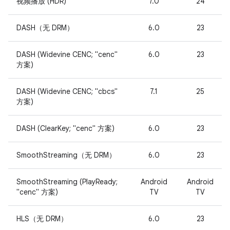
视频播放 (HDR)
7.0
24
DASH（无 DRM）
6.0
23
DASH (Widevine CENC; "cenc"
6.0
23
方案)
DASH (Widevine CENC; "cbcs"
7.1
25
方案)
DASH (ClearKey; "cenc" 方案)
6.0
23
SmoothStreaming（无 DRM）
6.0
23
SmoothStreaming (PlayReady;
Android
Android
"cenc" 方案)
TV
TV
HLS（无 DRM）
6.0
23