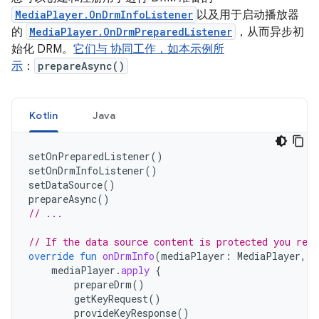
MediaPlayer.OnDrmInfoListener
以及用于启动播放器
的
MediaPlayer.OnDrmPreparedListener
，从而异步初
始化 DRM。
它们与 协同工作，如本示例所
示
：
prepareAsync()
Kotlin
Java
setOnPreparedListener
()
setOnDrmInfoListener
()
setDataSource
()
prepareAsync
()
// ...
// If the data source content is protected you rec
override
fun
onDrmInfo
(
mediaPlayer
:
MediaPlayer
,
d
mediaPlayer
.
apply
{
prepareDrm
()
getKeyRequest
()
provideKeyResponse
()