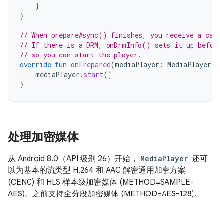
}
}
// When prepareAsync() finishes, you receive a cal
// If there is a DRM, onDrmInfo() sets it up befor
// so you can start the player.
override
fun
onPrepared
(
mediaPlayer
:
MediaPlayer
)
mediaPlayer
.
start
()
}
处理加密媒体
从 Android 8.0（API 级别 26）开始，
MediaPlayer
还可
以为基本的流类型 H.264 和 AAC 解密通用加密方案
(CENC) 和 HLS 样本级加密媒体 (METHOD=SAMPLE-
AES)。之前支持全分段加密媒体 (METHOD=AES-128)。