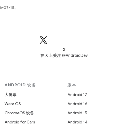
-07-15。
X
在 X 上关注 @AndroidDev
ANDROID 设备
版本
大屏幕
Android 17
Wear OS
Android 16
ChromeOS 设备
Android 15
Android for Cars
Android 14