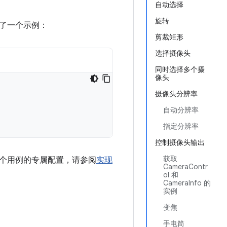
自动选择
旋转
了一个示例：
剪裁矩形
选择摄像头
同时选择多个摄
像头
摄像头分辨率
自动分辨率
指定分辨率
控制摄像头输出
获取
各个用例的专属配置，请参阅
实现
CameraContr
ol 和
CameraInfo 的
实例
变焦
手电筒