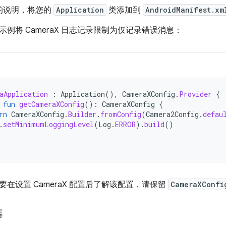
的说明，将您的
Application
类添加到
AndroidManifest.xm
例将 CameraX 日志记录限制为仅记录错误消息：
aApplication
:
Application
(),
CameraXConfig
.
Provider
{
fun
getCameraXConfig
():
CameraXConfig
{
rn
CameraXConfig
.
Builder
.
fromConfig
(
Camera2Config
.
defau
.
setMinimumLoggingLevel
(
Log
.
ERROR
).
build
()
在设置 CameraX 配置后了解该配置，请保留
CameraXConfi
器