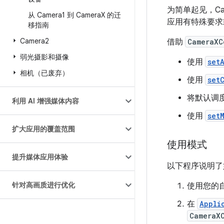
为简单起见，C
从 Camera1 到 Camera
X 的迁
应用有特殊要求
移指南
Camera2
借助
CameraXC
弱光摄影和摄像
使用
set
相机（已废弃）
使用
set
将默认调
利用 AI 增强媒体内容
使用
set
扩大应用的覆盖范围
使用模式
提升媒体应用体验
以下程序说明
针对高画质进行优化
使用您的
在
Appli
CameraX