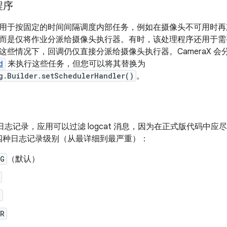
程序
用于按固定的时间间隔调度内部任务，例如在摄像头不可用时再
而是仅将作业分派给摄像头执行器。有时，该处理程序还用于
。在这些情况下，回调仍仅直接分派给摄像头执行器。CameraX 
d
来执行这些任务，但您可以将其替换为
g.Builder.setSchedulerHandler()
。
aX 日志记录，应用可以过滤 logcat 消息，因为在正式版代码中
支持四种日志记录级别（从最详细到最严重）：
UG
（默认）
N
OR