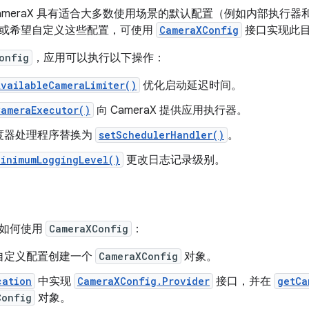
ameraX 具有适合大多数使用场景的默认配置（例如内部执行
或希望自定义这些配置，可使用
CameraXConfig
接口实现此
onfig
，应用可以执行以下操作：
AvailableCameraLimiter()
优化启动延迟时间。
CameraExecutor()
向 CameraX 提供应用执行器。
度器处理程序替换为
setSchedulerHandler()
。
MinimumLoggingLevel()
更改日志记录级别。
了如何使用
CameraXConfig
：
自定义配置创建一个
CameraXConfig
对象。
cation
中实现
CameraXConfig.Provider
接口，并在
getCa
Config
对象。