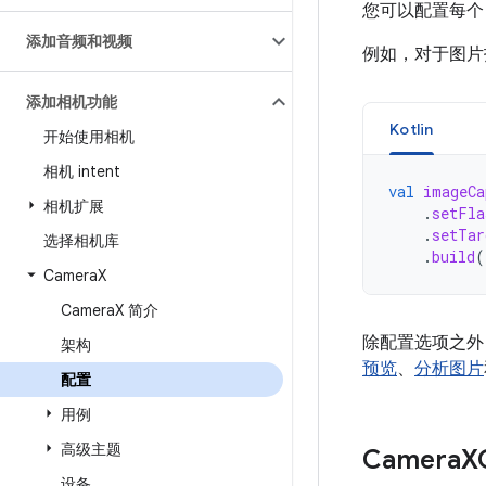
您可以配置每个 
添加音频和视频
例如，对于图片
添加相机功能
Kotlin
开始使用相机
相机 intent
val
imageCa
相机扩展
.
setFla
.
setTar
选择相机库
.
build
(
Camera
X
Camera
X 简介
除配置选项之外
架构
预览
、
分析图片
配置
用例
高级主题
Camera
X
设备