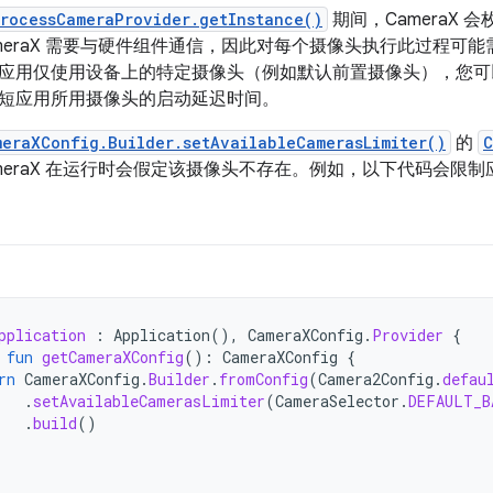
rocessCameraProvider.getInstance()
期间，CameraX
ameraX 需要与硬件组件通信，因此对每个摄像头执行此过程可
应用仅使用设备上的特定摄像头（例如默认前置摄像头），您可以将 
短应用所用摄像头的启动延迟时间。
meraXConfig.Builder.setAvailableCamerasLimiter()
的
C
ameraX 在运行时会假定该摄像头不存在。例如，以下代码会限
pplication
:
Application
(),
CameraXConfig
.
Provider
{
fun
getCameraXConfig
():
CameraXConfig
{
rn
CameraXConfig
.
Builder
.
fromConfig
(
Camera2Config
.
defau
.
setAvailableCamerasLimiter
(
CameraSelector
.
DEFAULT_B
.
build
()