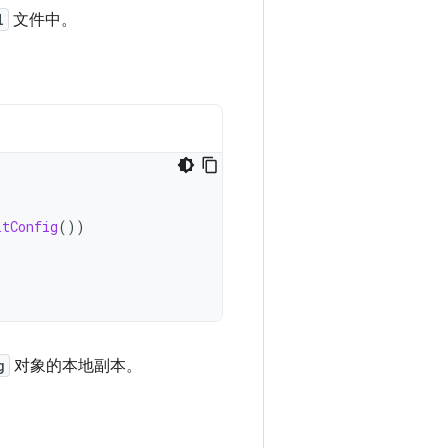
l
文件中。
ltConfig
())
g
对象的本地副本。