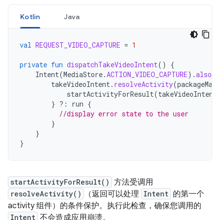
Kotlin
Java
val
REQUEST_VIDEO_CAPTURE
=
1
private
fun
dispatchTakeVideoIntent
()
{
Intent
(
MediaStore
.
ACTION_VIDEO_CAPTURE
).
also
{
takeVideoIntent
.
resolveActivity
(
packageMan
startActivityForResult
(
takeVideoIntent
}
?:
run
{
//display error state to the user
}
}
}
startActivityForResult()
方法受调用
resolveActivity()
（返回可以处理
Intent
的第一个
activity 组件）的条件保护。执行此检查，确保您调用的
Intent
不会造成应用崩溃。