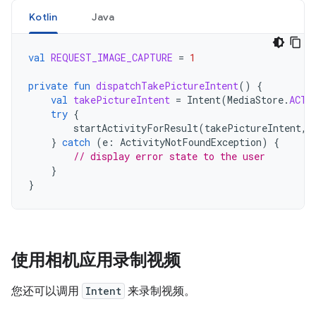
Kotlin
Java
val
REQUEST_IMAGE_CAPTURE
=
1
private
fun
dispatchTakePictureIntent
()
{
val
takePictureIntent
=
Intent
(
MediaStore
.
ACTI
try
{
startActivityForResult
(
takePictureIntent
,
}
catch
(
e
:
ActivityNotFoundException
)
{
// display error state to the user
}
}
使用相机应用录制视频
您还可以调用
Intent
来录制视频。