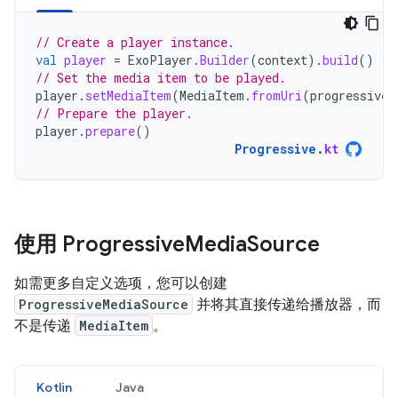
// Create a player instance.
val
player
=
ExoPlayer
.
Builder
(
context
).
build
()
// Set the media item to be played.
player
.
setMediaItem
(
MediaItem
.
fromUri
(
progressiveU
// Prepare the player.
player
.
prepare
()
Progressive
.
kt
使用 Progressive
Media
Source
如需更多自定义选项，您可以创建
ProgressiveMediaSource
并将其直接传递给播放器，而
不是传递
MediaItem
。
Kotlin
Java