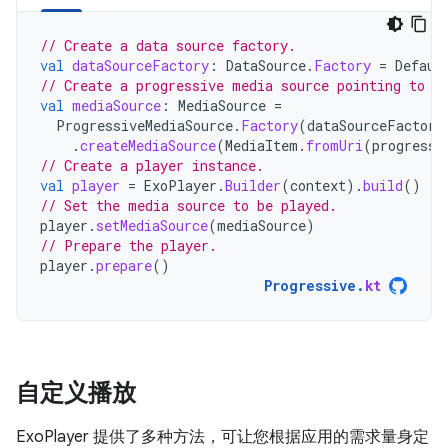
// Create a data source factory.
val
dataSourceFactory
:
DataSource
.
Factory
=
Defaul
// Create a progressive media source pointing to a
val
mediaSource
:
MediaSource
=
ProgressiveMediaSource
.
Factory
(
dataSourceFactory
.
createMediaSource
(
MediaItem
.
fromUri
(
progressi
// Create a player instance.
val
player
=
ExoPlayer
.
Builder
(
context
).
build
()
// Set the media source to be played.
player
.
setMediaSource
(
mediaSource
)
// Prepare the player.
player
.
prepare
()
Progressive
.
kt
自定义播放
ExoPlayer 提供了多种方法，可让您根据应用的需求量身定