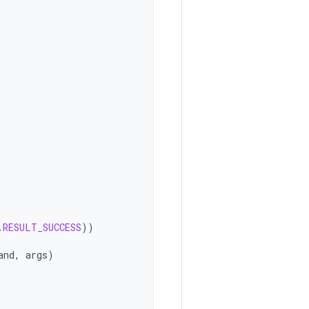
.
RESULT_SUCCESS
))
and
,
args
)