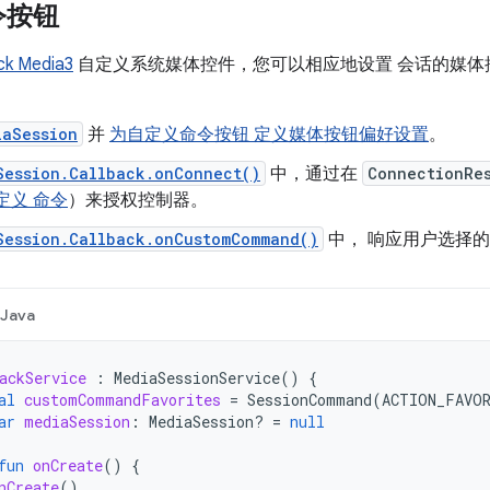
令按钮
ck Media3
自定义系统媒体控件，您可以相应地设置 会话的媒体
iaSession
并
为自定义命令按钮 定义媒体按钮偏好设置
。
Session.Callback.onConnect()
中，通过在
ConnectionRe
定义 命令
）来授权控制器。
Session.Callback.onCustomCommand()
中， 响应用户选择
Java
ackService
:
MediaSessionService
()
{
al
customCommandFavorites
=
SessionCommand
(
ACTION_FAVO
ar
mediaSession
:
MediaSession? 
=
null
fun
onCreate
()
{
nCreate
()