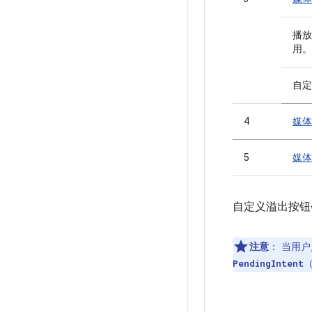
播
用。
自定
4
媒
5
媒
自定义溢出按钮
注意
：
当用户
PendingIntent