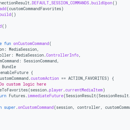
nectionResult
.
DEFAULT_SESSION_COMMANDS
.
buildUpon
()
add
(
customCommandFavorites
)
build
()
d
()
e
fun
onCustomCommand
(
on
:
MediaSession
,
oller
:
MediaSession
.
ControllerInfo
,
mCommand
:
SessionCommand
,
Bundle
tenableFuture
{
ustomCommand
.
customAction
==
ACTION_FAVORITES
)
{
Do custom logic here
eToFavorites
(
session
.
player
.
currentMediaItem
)
urn
Futures
.
immediateFuture
(
SessionResult
(
SessionResult
n
super
.
onCustomCommand
(
session
,
controller
,
customComm