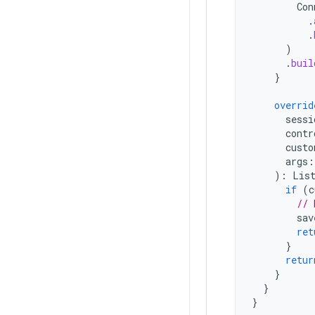
Con
.
.
)
.
buil
}
overrid
sessi
contr
custo
args
:
):
Lis
if
(
c
// 
sav
ret
}
retur
}
}
}