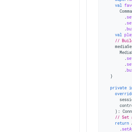
val
fav
Comma
.
se
.
se
.
bu
val
pla
// Buil
mediaSe
Media
.
se
.
se
.
bu
}
private
i
overrid
sessi
contr
):
Conn
// Set 
return
.
setA