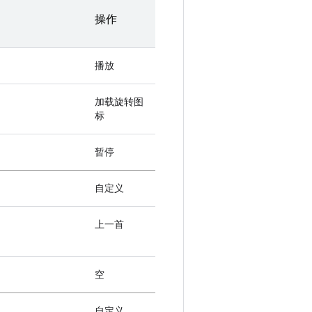
操作
播放
加载旋转图
标
暂停
自定义
上一首
空
自定义