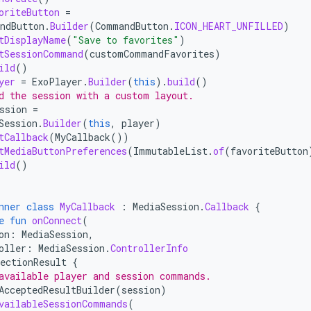
oriteButton
=
ndButton
.
Builder
(
CommandButton
.
ICON_HEART_UNFILLED
)
tDisplayName
(
"Save to favorites"
)
tSessionCommand
(
customCommandFavorites
)
ild
()
yer
=
ExoPlayer
.
Builder
(
this
).
build
()
d the session with a custom layout.
ssion
=
Session
.
Builder
(
this
,
player
)
tCallback
(
MyCallback
())
tMediaButtonPreferences
(
ImmutableList
.
of
(
favoriteButton
ild
()
nner
class
MyCallback
:
MediaSession
.
Callback
{
e
fun
onConnect
(
on
:
MediaSession
,
oller
:
MediaSession
.
ControllerInfo
ectionResult
{
available player and session commands.
AcceptedResultBuilder
(
session
)
vailableSessionCommands
(