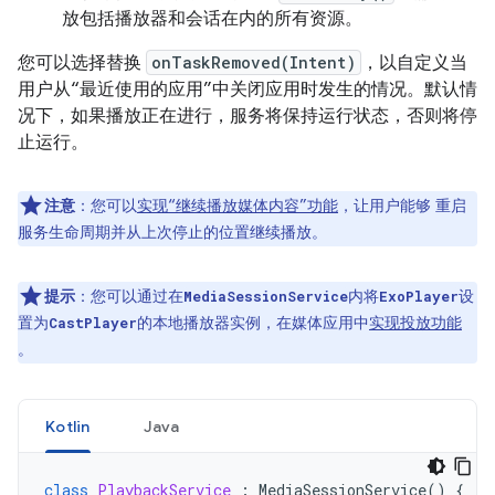
放包括播放器和会话在内的所有资源。
您可以选择替换
onTaskRemoved(Intent)
，以自定义当
用户从“最近使用的应用”中关闭应用时发生的情况。默认情
况下，如果播放正在进行，服务将保持运行状态，否则将停
止运行。
注意
：您可以
实现“继续播放媒体内容”功能
，让用户能够 重启
服务生命周期并从上次停止的位置继续播放。
提示
：您可以通过在
内将
设
MediaSessionService
ExoPlayer
置为
的本地播放器实例，在媒体应用中
实现投放功能
CastPlayer
。
Kotlin
Java
class
PlaybackService
:
MediaSessionService
()
{