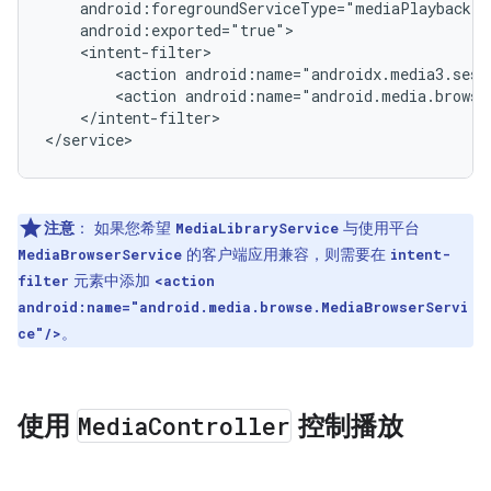
<action
<action
</intent-filter>

注意
：
如果您希望
与使用平台
MediaLibraryService
的客户端应用兼容，则需要在
MediaBrowserService
intent-
元素中添加
filter
<action
android:name="android.media.browse.MediaBrowserServi
。
ce"/>
使用
Media
Controller
控制播放