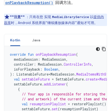
onPlaybackResumption()
回调方法。
**注意**
：只有在您 实现
以
提供内
MediaLibraryService
容库
时，Android 系统界面“继续播放媒体内容”通知才可用。
Kotlin
Java
override
fun
onPlaybackResumption
(
mediaSession
:
MediaSession
,
controller
:
MediaSession
.
ControllerInfo
,
isForPlayback
:
Boolean
,
):
ListenableFuture<MediaSession
.
MediaItemsWithSta
val
settableFuture
=
SettableFuture
.
create<Media
settableFuture
.
addListener
(
{
// Your app is responsible for storing the p
// and artwork) of the current item and the 
val
resumptionPlaylist
=
restorePlaylist
()
settableFuture
.
set
(
resumptionPlaylist
)