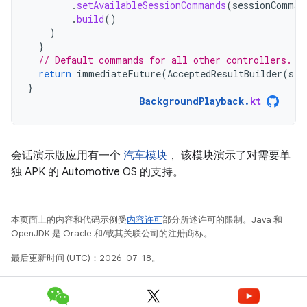
.
setAvailableSessionCommands
(
sessionComman
.
build
()
)
}
// Default commands for all other controllers.
return
immediateFuture
(
AcceptedResultBuilder
(
ses
}
BackgroundPlayback
.
kt
会话演示版应用有一个
汽车模块
， 该模块演示了对需要单
独 APK 的 Automotive OS 的支持。
本页面上的内容和代码示例受
内容许可
部分所述许可的限制。Java 和
OpenJDK 是 Oracle 和/或其关联公司的注册商标。
最后更新时间 (UTC)：2026-07-18。