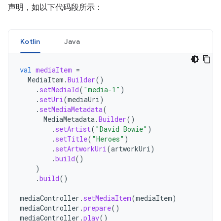
声明，如以下代码段所示：
Kotlin
Java
val
mediaItem
=
MediaItem
.
Builder
()
.
setMediaId
(
"media-1"
)
.
setUri
(
mediaUri
)
.
setMediaMetadata
(
MediaMetadata
.
Builder
()
.
setArtist
(
"David Bowie"
)
.
setTitle
(
"Heroes"
)
.
setArtworkUri
(
artworkUri
)
.
build
()
)
.
build
()
mediaController
.
setMediaItem
(
mediaItem
)
mediaController
.
prepare
()
mediaController
.
play
()