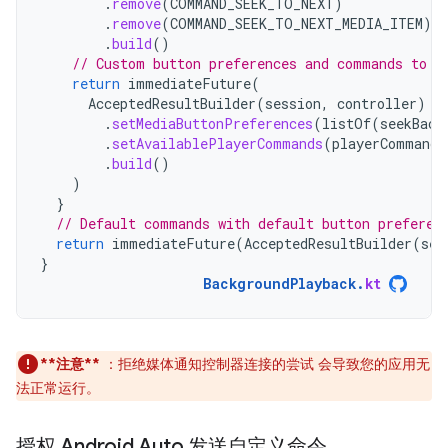
.
remove
(
COMMAND_SEEK_TO_NEXT
)
.
remove
(
COMMAND_SEEK_TO_NEXT_MEDIA_ITEM
)
.
build
()
// Custom button preferences and commands to c
return
immediateFuture
(
AcceptedResultBuilder
(
session
,
controller
)
.
setMediaButtonPreferences
(
listOf
(
seekBack
.
setAvailablePlayerCommands
(
playerCommands
.
build
()
)
}
// Default commands with default button preferen
return
immediateFuture
(
AcceptedResultBuilder
(
ses
}
BackgroundPlayback
.
kt
**注意**
：拒绝媒体通知控制器连接的尝试 会导致您的应用无
法正常运行。
授权 Android Auto 发送自定义命令