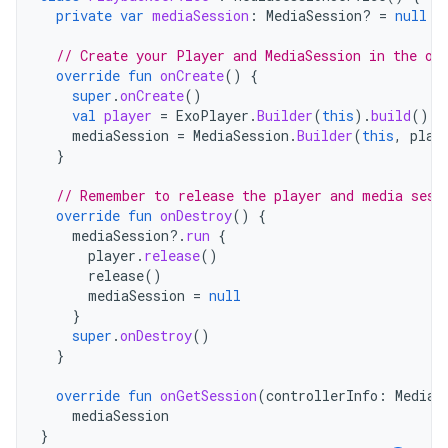
private
var
mediaSession
:
MediaSession? 
=
null
// Create your Player and MediaSession in the on
override
fun
onCreate
()
{
super
.
onCreate
()
val
player
=
ExoPlayer
.
Builder
(
this
).
build
()
mediaSession
=
MediaSession
.
Builder
(
this
,
play
}
// Remember to release the player and media sess
override
fun
onDestroy
()
{
mediaSession
?.
run
{
player
.
release
()
release
()
mediaSession
=
null
}
super
.
onDestroy
()
}
override
fun
onGetSession
(
controllerInfo
:
MediaS
mediaSession
}