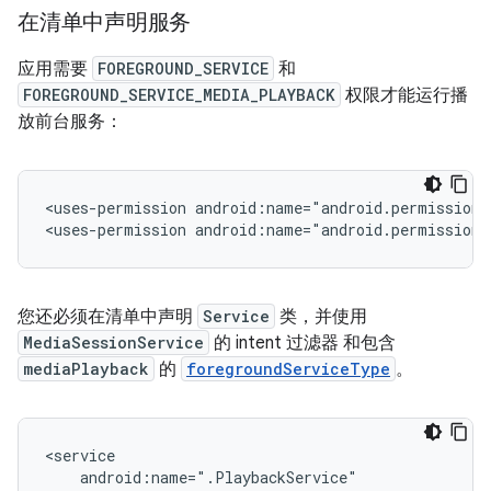
在清单中声明服务
应用需要
FOREGROUND_SERVICE
和
FOREGROUND_SERVICE_MEDIA_PLAYBACK
权限才能运行播
放前台服务：
<uses-permission
android:name="android.permission.
<uses-permission
android:name="android.permission.
您还必须在清单中声明
Service
类，并使用
MediaSessionService
的 intent 过滤器 和包含
mediaPlayback
的
foregroundServiceType
。