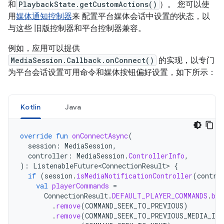
和
PlaybackState.getCustomActions()
）。 您可以使
用
媒体通知控制器
来 配置平台媒体会话中设置的状态，以
与这些 旧版控制器和平台控制器兼容。
例如，应用可以提供
MediaSession.Callback.onConnect()
的实现，以专门
为平台会话设置可用命令和媒体按钮偏好设置，如下所示：
Kotlin
Java
override
fun
onConnectAsync
(
session
:
MediaSession
,
controller
:
MediaSession
.
ControllerInfo
,
):
ListenableFuture<ConnectionResult>
{
if
(
session
.
isMediaNotificationController
(
contro
val
playerCommands
=
ConnectionResult
.
DEFAULT_PLAYER_COMMANDS
.
bui
.
remove
(
COMMAND_SEEK_TO_PREVIOUS
)
.
remove
(
COMMAND_SEEK_TO_PREVIOUS_MEDIA_ITE