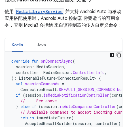
使用
MediaLibraryService
并支持 Android Auto 与移动
应用搭配使用时，Android Auto 控制器 需要适当的可用命
令，否则 Media3 会拒绝 来自该控制器的传入自定义命令：
Kotlin
Java
override
fun
onConnectAsync
(
session
:
MediaSession
,
controller
:
MediaSession
.
ControllerInfo
,
):
ListenableFuture<ConnectionResult>
{
val
sessionCommands
=
ConnectionResult
.
DEFAULT_SESSION_COMMANDS
.
buil
if
(
session
.
isMediaNotificationController
(
contro
// ... See above.
}
else
if
(
session
.
isAutoCompanionController
(
con
// Available commands to accept incoming custo
return
immediateFuture
(
AcceptedResultBuilder
(
session
,
controller
)