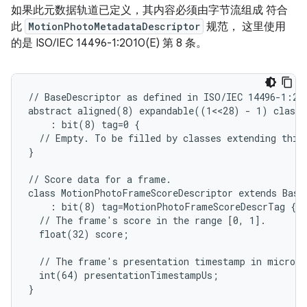
如果此元数据轨道已定义，其内容必须由字节流组成 符合
此
MotionPhotoMetadataDescriptor
规范， 这里使用
的是 ISO/IEC 14496-1:2010(E) 第 8 条。
// BaseDescriptor as defined in ISO/IEC 14496-1:201
abstract aligned(8) expandable((1<<28) - 1) class B
    : bit(8) tag=0 {

  // Empty. To be filled by classes extending this 
}

// Score data for a frame.

class MotionPhotoFrameScoreDescriptor extends BaseD
    : bit(8) tag=MotionPhotoFrameScoreDescrTag {

  // The frame's score in the range [0, 1].

  float(32) score;

  // The frame's presentation timestamp in microsec
  int(64) presentationTimestampUs;

}
