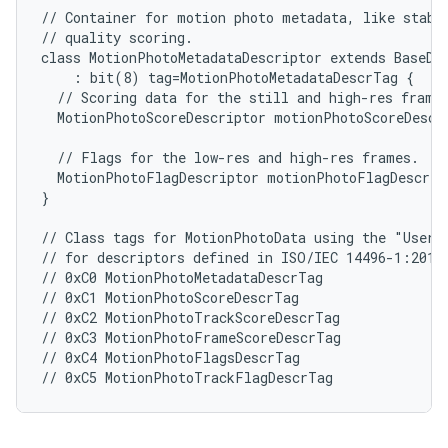
// Container for motion photo metadata, like stabil
// quality scoring.

class MotionPhotoMetadataDescriptor extends BaseDes
    : bit(8) tag=MotionPhotoMetadataDescrTag {

  // Scoring data for the still and high-res frames
  MotionPhotoScoreDescriptor motionPhotoScoreDescr;
  // Flags for the low-res and high-res frames.

  MotionPhotoFlagDescriptor motionPhotoFlagDescr;

}

// Class tags for MotionPhotoData using the "User P
// for descriptors defined in ISO/IEC 14496-1:2010(
// 0xC0 MotionPhotoMetadataDescrTag

// 0xC1 MotionPhotoScoreDescrTag

// 0xC2 MotionPhotoTrackScoreDescrTag

// 0xC3 MotionPhotoFrameScoreDescrTag

// 0xC4 MotionPhotoFlagsDescrTag
