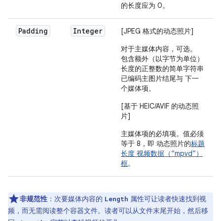
的长度应为 0。
Padding
Integer
[JPEG 格式的动态照片]
对于主媒体内容，可选。
包含额外（以字节为单位）
长度的正整数的简单字符串
已编码主图片结尾与 下一
个媒体项。
[基于 HEIC/AVIF 的动态照
片]
主媒体项的必填项。值必须
等于 8，即 动态照片的
标题
长度 视频数据（“mpvd”）
框
。
非规范性
：次要媒体内容的
属性可让读者快速找到视
Length
频，而无需阅读整个容器文件。读者可以从文件末尾开始，然后移