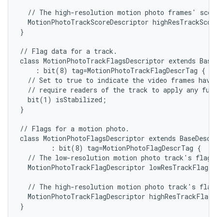
  // The high-resolution motion photo frames' score
  MotionPhotoTrackScoreDescriptor highResTrackScore
}

// Flag data for a track.

class MotionPhotoTrackFlagsDescriptor extends BaseD
    : bit(8) tag=MotionPhotoTrackFlagDescrTag {

  // Set to true to indicate the video frames have 
  // require readers of the track to apply any furt
  bit(1) isStabilized;

}

// Flags for a motion photo.

class MotionPhotoFlagsDescriptor extends BaseDescri
        : bit(8) tag=MotionPhotoFlagDescrTag {

  // The low-resolution motion photo track's flag d
  MotionPhotoTrackFlagDescriptor lowResTrackFlagsDe
  // The high-resolution motion photo track's flag 
  MotionPhotoTrackFlagDescriptor highResTrackFlagsD
}
