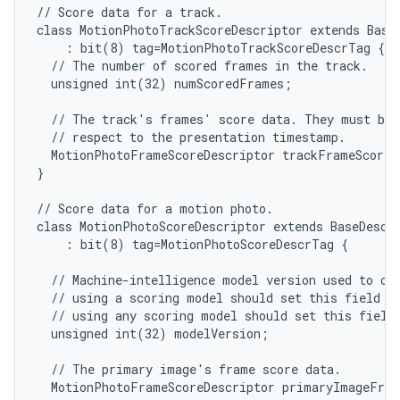
// Score data for a track.

class MotionPhotoTrackScoreDescriptor extends BaseD
    : bit(8) tag=MotionPhotoTrackScoreDescrTag {

  // The number of scored frames in the track.

  unsigned int(32) numScoredFrames;

  // The track's frames' score data. They must be i
  // respect to the presentation timestamp.

  MotionPhotoFrameScoreDescriptor trackFrameScoreD
}

// Score data for a motion photo.

class MotionPhotoScoreDescriptor extends BaseDescri
    : bit(8) tag=MotionPhotoScoreDescrTag {

  // Machine-intelligence model version used to cal
  // using a scoring model should set this field to
  // using any scoring model should set this field 
  unsigned int(32) modelVersion;

  // The primary image's frame score data.

  MotionPhotoFrameScoreDescriptor primaryImageFram