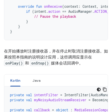
override
fun
onReceive
(
context
:
Context
,
inten
if
(
intent
.
action
==
AudioManager
.
ACTION_A
// Pause the playback
}
}
}
在开始播放时注册接收器，并在停止时取消注册接收器。如
果按照本指南的说明设计应用，这些调用应显示在
onPlay()
和
onStop()
媒体会话回调中。
Kotlin
Java
private
val
intentFilter
=
IntentFilter
(
AudioManag
private
val
myNoisyAudioStreamReceiver
=
BecomingN
private
val
callback
=
object
:
MediaSessionCompat