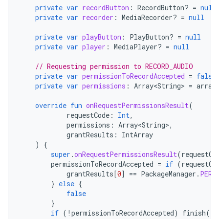
private
var
recordButton
:
RecordButton? 
=
null
private
var
recorder
:
MediaRecorder? 
=
null
private
var
playButton
:
PlayButton? 
=
null
private
var
player
:
MediaPlayer? 
=
null
// Requesting permission to RECORD_AUDIO
private
var
permissionToRecordAccepted
=
false
private
var
permissions
:
Array<String>
=
array
override
fun
onRequestPermissionsResult
(
requestCode
:
Int
,
permissions
:
Array<String>
,
grantResults
:
IntArray
)
{
super
.
onRequestPermissionsResult
(
requestCo
permissionToRecordAccepted
=
if
(
requestCo
grantResults
[
0
]
==
PackageManager
.
PERM
}
else
{
false
}
if
(
!
permissionToRecordAccepted
)
finish
()