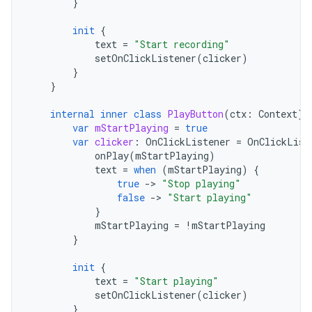
}
init
{
text
=
"Start recording"
setOnClickListener
(
clicker
)
}
}
internal
inner
class
PlayButton
(
ctx
:
Context
)
var
mStartPlaying
=
true
var
clicker
:
OnClickListener
=
OnClickList
onPlay
(
mStartPlaying
)
text
=
when
(
mStartPlaying
)
{
true
-
>
"Stop playing"
false
-
>
"Start playing"
}
mStartPlaying
=
!
mStartPlaying
}
init
{
text
=
"Start playing"
setOnClickListener
(
clicker
)
}