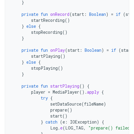
}
private
fun
onRecord
(
start
:
Boolean
)
=
if
(
sta
startRecording
()
}
else
{
stopRecording
()
}
private
fun
onPlay
(
start
:
Boolean
)
=
if
(
start
startPlaying
()
}
else
{
stopPlaying
()
}
private
fun
startPlaying
()
{
player
=
MediaPlayer
().
apply
{
try
{
setDataSource
(
fileName
)
prepare
()
start
()
}
catch
(
e
:
IOException
)
{
Log
.
e
(
LOG_TAG
,
"prepare() failed"
}