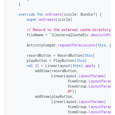
}
override
fun
onCreate
(
icicle
:
Bundle?)
{
super
.
onCreate
(
icicle
)
// Record to the external cache directory f
fileName
=
"
${
externalCacheDir
.
absolutePat
ActivityCompat
.
requestPermissions
(
this
,
pe
recordButton
=
RecordButton
(
this
)
playButton
=
PlayButton
(
this
)
val
ll
=
LinearLayout
(
this
).
apply
{
addView
(
recordButton
,
LinearLayout
.
LayoutParams
(
ViewGroup
.
LayoutParams
ViewGroup
.
LayoutParams
0f
))
addView
(
playButton
,
LinearLayout
.
LayoutParams
(
ViewGroup
.
LayoutParams
ViewGroup
.
LayoutParams