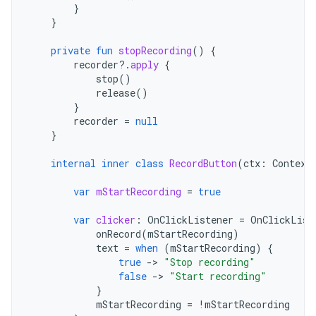
}
}
private
fun
stopRecording
()
{
recorder
?.
apply
{
stop
()
release
()
}
recorder
=
null
}
internal
inner
class
RecordButton
(
ctx
:
Context
var
mStartRecording
=
true
var
clicker
:
OnClickListener
=
OnClickList
onRecord
(
mStartRecording
)
text
=
when
(
mStartRecording
)
{
true
-
>
"Stop recording"
false
-
>
"Start recording"
}
mStartRecording
=
!
mStartRecording