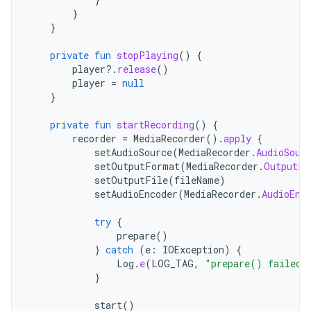
}
}
private
fun
stopPlaying
()
{
player
?.
release
()
player
=
null
}
private
fun
startRecording
()
{
recorder
=
MediaRecorder
().
apply
{
setAudioSource
(
MediaRecorder
.
AudioSour
setOutputFormat
(
MediaRecorder
.
OutputFo
setOutputFile
(
fileName
)
setAudioEncoder
(
MediaRecorder
.
AudioEnc
try
{
prepare
()
}
catch
(
e
:
IOException
)
{
Log
.
e
(
LOG_TAG
,
"prepare() failed"
}
start
()