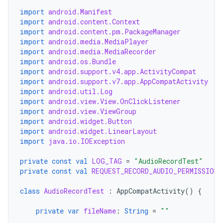
import
android.Manifest
import
android.content.Context
import
android.content.pm.PackageManager
import
android.media.MediaPlayer
import
android.media.MediaRecorder
import
android.os.Bundle
import
android.support.v4.app.ActivityCompat
import
android.support.v7.app.AppCompatActivity
import
android.util.Log
import
android.view.View.OnClickListener
import
android.view.ViewGroup
import
android.widget.Button
import
android.widget.LinearLayout
import
java.io.IOException
private
const
val
LOG_TAG
=
"AudioRecordTest"
private
const
val
REQUEST_RECORD_AUDIO_PERMISSION
class
AudioRecordTest
:
AppCompatActivity
()
{
private
var
fileName
:
String
=
""