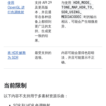
HDR
_
MODE
_
使用
支持 API 29
与使用
TONE
_
MAP
_
HDR
_
TO
_
OpenGL 进
及更高版
SDR
_
USING
_
行色调映射
本，并且通
MEDIACODEC
常在各种设
时的输出
备上都得到
相比，可能会产生细微差
更广泛的支
异。
持。生成更
一致的结
果。
将 HDR 解释
最受支持的
内容可能会显得色彩暗
为 SDR
选项。
淡，并且可能显示不正
确。
当前限制
以下内容不支持用于多素材资源乐曲：
SDR 到 HDR 色调映射