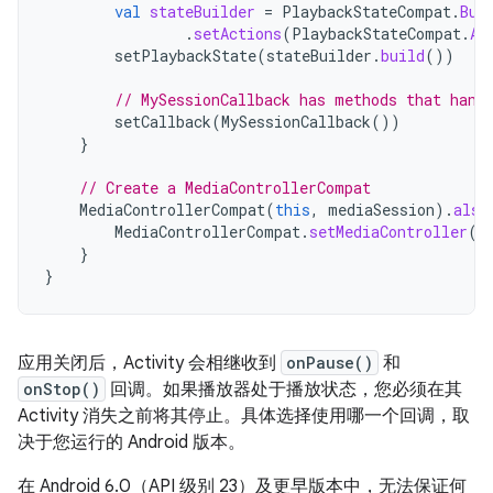
val
stateBuilder
=
PlaybackStateCompat
.
Bui
.
setActions
(
PlaybackStateCompat
.
AC
setPlaybackState
(
stateBuilder
.
build
())
// MySessionCallback has methods that hand
setCallback
(
MySessionCallback
())
}
// Create a MediaControllerCompat
MediaControllerCompat
(
this
,
mediaSession
).
also
MediaControllerCompat
.
setMediaController
(
t
}
}
应用关闭后，Activity 会相继收到
onPause()
和
onStop()
回调。如果播放器处于播放状态，您必须在其
Activity 消失之前将其停止。具体选择使用哪一个回调，取
决于您运行的 Android 版本。
在 Android 6.0（API 级别 23）及更早版本中，无法保证何