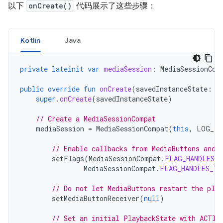
以下
onCreate()
代码展示了这些步骤：
Kotlin
Java
private
lateinit
var
mediaSession
:
MediaSessionCom
public
override
fun
onCreate
(
savedInstanceState
:
B
super
.
onCreate
(
savedInstanceState
)
// Create a MediaSessionCompat
mediaSession
=
MediaSessionCompat
(
this
,
LOG_TA
// Enable callbacks from MediaButtons and 
setFlags
(
MediaSessionCompat
.
FLAG_HANDLES_M
MediaSessionCompat
.
FLAG_HANDLES_TR
// Do not let MediaButtons restart the play
setMediaButtonReceiver
(
null
)
// Set an initial PlaybackState with ACTIO