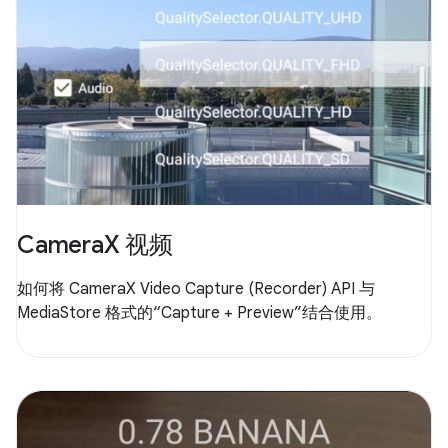
CameraX 视频
如何将 CameraX Video Capture (Recorder) API 与
MediaStore 格式的“Capture + Preview”结合使用。