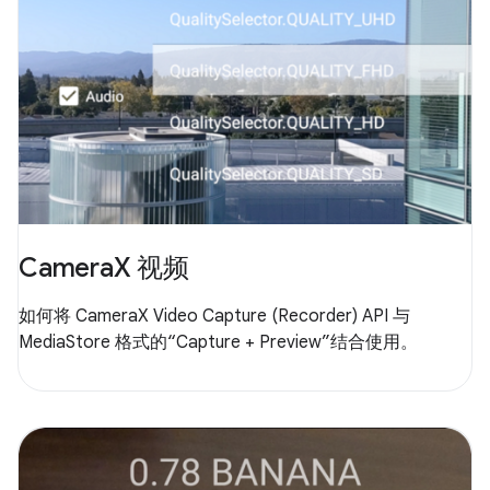
CameraX 视频
如何将 CameraX Video Capture (Recorder) API 与
MediaStore 格式的“Capture + Preview”结合使用。