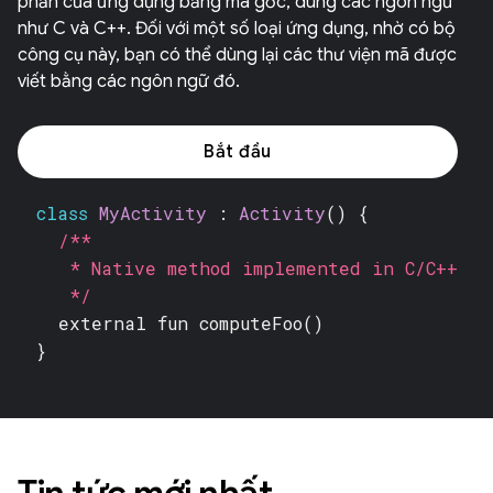
phần của ứng dụng bằng mã gốc, dùng các ngôn ngữ
như C và C++. Đối với một số loại ứng dụng, nhờ có bộ
công cụ này, bạn có thể dùng lại các thư viện mã được
viết bằng các ngôn ngữ đó.
Bắt đầu
class
MyActivity
:
Activity
() {
/**
* Native method implemented in C/C++
*/
external fun
computeFoo()
}