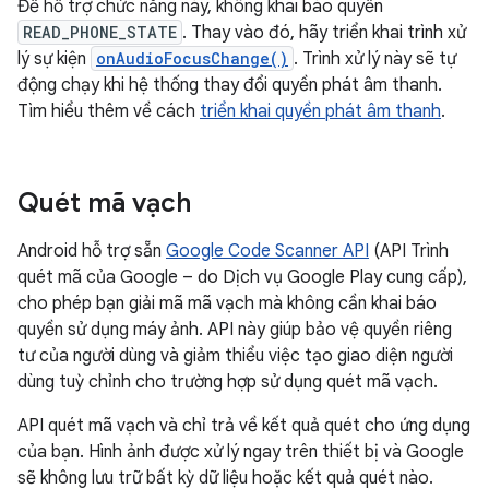
Để hỗ trợ chức năng này, không khai báo quyền
READ_PHONE_STATE
. Thay vào đó, hãy triển khai trình xử
lý sự kiện
onAudioFocusChange()
. Trình xử lý này sẽ tự
động chạy khi hệ thống thay đổi quyền phát âm thanh.
Tìm hiểu thêm về cách
triển khai quyền phát âm thanh
.
Quét mã vạch
Android hỗ trợ sẵn
Google Code Scanner API
(API Trình
quét mã của Google – do Dịch vụ Google Play cung cấp),
cho phép bạn giải mã mã vạch mà không cần khai báo
quyền sử dụng máy ảnh. API này giúp bảo vệ quyền riêng
tư của người dùng và giảm thiểu việc tạo giao diện người
dùng tuỳ chỉnh cho trường hợp sử dụng quét mã vạch.
API quét mã vạch và chỉ trả về kết quả quét cho ứng dụng
của bạn. Hình ảnh được xử lý ngay trên thiết bị và Google
sẽ không lưu trữ bất kỳ dữ liệu hoặc kết quả quét nào.