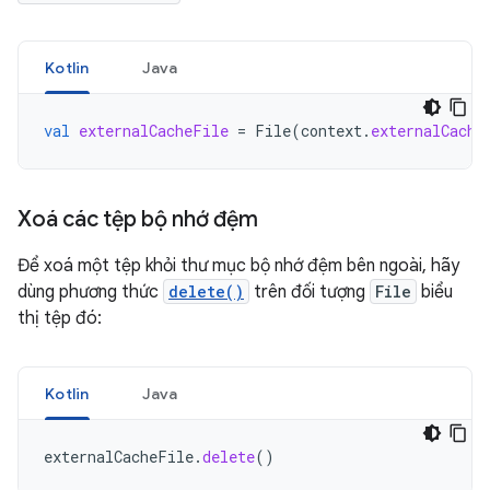
Kotlin
Java
val
externalCacheFile
=
File
(
context
.
externalCache
Xoá các tệp bộ nhớ đệm
Để xoá một tệp khỏi thư mục bộ nhớ đệm bên ngoài, hãy
dùng phương thức
delete()
trên đối tượng
File
biểu
thị tệp đó:
Kotlin
Java
externalCacheFile
.
delete
()