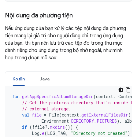
Nội dung đa phương tiện
Nếu ứng dụng của bạn xử lý các tệp nội dung đa phương
tiện mang lại giá trị cho người dùng chỉ trong ứng dụng
của bạn, thì bạn nên lưu trữ các tệp đó trong thư mục
dành riêng cho ứng dụng trong bộ nhớ ngoài, như minh
hoạ trong đoạn mã sau:
Kotlin
Java
fun
getAppSpecificAlbumStorageDir
(
context
:
Context
// Get the pictures directory that's inside th
// external storage.
val
file
=
File
(
context
.
getExternalFilesDir
(
Environment
.
DIRECTORY_PICTURES
),
albu
if
(
!
file
?.
mkdirs
())
{
Log
.
e
(
LOG_TAG
,
"Directory not created"
)