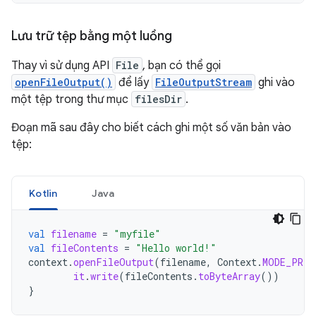
Lưu trữ tệp bằng một luồng
Thay vì sử dụng API
File
, bạn có thể gọi
openFileOutput()
để lấy
FileOutputStream
ghi vào
một tệp trong thư mục
filesDir
.
Đoạn mã sau đây cho biết cách ghi một số văn bản vào
tệp:
Kotlin
Java
val
filename
=
"myfile"
val
fileContents
=
"Hello world!"
context
.
openFileOutput
(
filename
,
Context
.
MODE_PRIV
it
.
write
(
fileContents
.
toByteArray
())
}