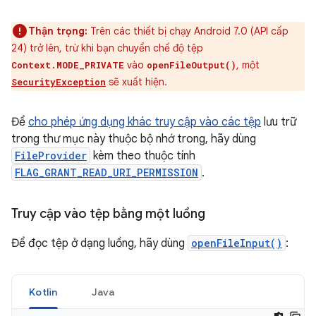
Thận trọng:
Trên các thiết bị chạy Android 7.0 (API cấp
24) trở lên, trừ khi bạn chuyển chế độ tệp
vào
, một
Context.MODE_PRIVATE
openFileOutput()
sẽ xuất hiện.
SecurityException
Để
cho phép ứng dụng khác truy cập vào các tệp
lưu trữ
trong thư mục này thuộc bộ nhớ trong, hãy dùng
FileProvider
kèm theo thuộc tính
FLAG_GRANT_READ_URI_PERMISSION
.
Truy cập vào tệp bằng một luồng
Để đọc tệp ở dạng luồng, hãy dùng
openFileInput()
:
Kotlin
Java