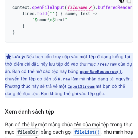
context
.
openFileInput
(
filename
).
bufferedReader
()
lines
.
fold
(
""
)
{
some
,
text
->
"
$
some
\n
$
text
"
}
}
Lưu ý:
Nếu bạn cần truy cập vào một tệp ở dạng luồng tại
thời điểm cài đặt, hãy lưu tệp đó vào thư mục
của dự
/res/raw
án. Bạn có thể mở các tệp này bằng
,
openRawResource()
chuyển tên tệp có tiền tố
làm mã nhận dạng tài nguyên.
R.raw
Phương thức này sẽ trả về một
mà bạn có thể
InputStream
dùng để đọc tệp. Bạn không thể ghi vào tệp gốc.
Xem danh sách tệp
Bạn có thể lấy một mảng chứa tên của mọi tệp trong thư
mục
filesDir
bằng cách gọi
fileList()
, như minh hoạ