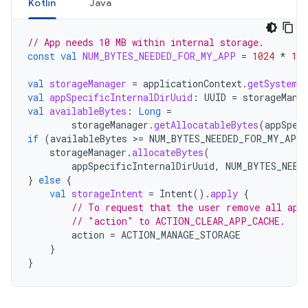
Kotlin
Java
// App needs 10 MB within internal storage.
const
val
NUM_BYTES_NEEDED_FOR_MY_APP
=
1024
*
102
val
storageManager
=
applicationContext
.
getSystemS
val
appSpecificInternalDirUuid
:
UUID
=
storageMana
val
availableBytes
:
Long
=
storageManager
.
getAllocatableBytes
(
appSpec
if
(
availableBytes
>=
NUM_BYTES_NEEDED_FOR_MY_APP
storageManager
.
allocateBytes
(
appSpecificInternalDirUuid
,
NUM_BYTES_NEED
}
else
{
val
storageIntent
=
Intent
().
apply
{
// To request that the user remove all app
// "action" to ACTION_CLEAR_APP_CACHE.
action
=
ACTION_MANAGE_STORAGE
}
}