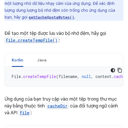
một lượng nhỏ dữ liệu nhạy cảm của ứng dụng. Để xác định
lượng dung lượng bộ nhớ đệm còn trống cho ứng dụng của
bạn, hãy gọi
.
getCacheQuotaBytes()
Để tạo một tệp được lưu vào bộ nhớ đệm, hãy gọi
File.createTempFile()
:
Kotlin
Java
File
.
createTempFile
(
filename
,
null
,
context
.
cacheD
Ứng dụng của bạn truy cập vào một tệp trong thư mục
này bằng thuộc tính
cacheDir
của đối tượng ngữ cảnh
và API
File
: