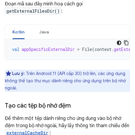
Đoạn mã sau đây minh hoạ cách gọi
getExternalFilesDir()
:
Kotlin
Java
val
appSpecificExternalDir
=
File
(
context
.
getExter
Lưu ý:
Trên Android 11 (API cấp 30) trở lên, các ứng dụng
không thể tạo thư mục dành riêng cho ứng dụng trên bộ nhớ
ngoài.
Tạo các tệp bộ nhớ đệm
Để thêm một tệp dành riêng cho ứng dụng vào bộ nhớ
đệm trong bộ nhớ ngoài, hãy lấy thông tin tham chiếu đến
externalCacheDir
: