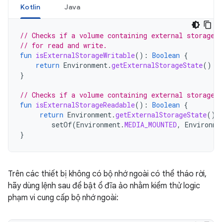
Kotlin
Java
// Checks if a volume containing external storage 
// for read and write.
fun
isExternalStorageWritable
():
Boolean
{
return
Environment
.
getExternalStorageState
()
=
}
// Checks if a volume containing external storage 
fun
isExternalStorageReadable
():
Boolean
{
return
Environment
.
getExternalStorageState
()
setOf
(
Environment
.
MEDIA_MOUNTED
,
Environme
}
Trên các thiết bị không có bộ nhớ ngoài có thể tháo rời,
hãy dùng lệnh sau để bật ổ đĩa ảo nhằm kiểm thử logic
phạm vi cung cấp bộ nhớ ngoài: