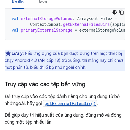
Kotlin
Java
val
externalStorageVolumes
:
Array<out
File
>
=
ContextCompat
.
getExternalFilesDirs
(
applica
val
primaryExternalStorage
=
externalStorageVolume
Lưu ý:
Nếu ứng dụng của bạn được dùng trên một thiết bị
chạy Android 4.3 (API cấp 18) trở xuống, thì mảng này chỉ chứa
một phần tử, biểu thị ổ bộ nhớ ngoài chính.
Truy cập vào các tệp bền vững
Để truy cập vào các tệp dành riêng cho ứng dụng từ bộ
nhớ ngoài, hãy gọi
getExternalFilesDir()
.
Để giúp duy trì hiệu suất của ứng dụng, đừng mở và đóng
cùng một tệp nhiều lần.