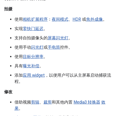
拍摄
使用
相机扩展程序
：
夜间模式
、
HDR
或
焦外成像
。
实现
零快门延迟
。
支持自拍摄像头的
屏幕闪光灯
。
使用手动
闪光灯
或
手电筒
控件。
使用
目标分辨率
。
具有
曝光补偿
。
添加
应用 widget
，以便用户可以从主屏幕启动捕获流
程。
修改
借助视频
剪辑
、
裁剪
和其他内置
Media3 转换器
效
果
。