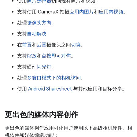
使用
照片选择器
访问现有照片和视频。
支持使用 CameraX 拍摄
应用内图片
和
应用内视频
。
处理
摄像头方向
。
支持
自动解决
。
在
前置
和
后置
摄像头之间
切换
。
支持
缩放
和
点按即可对焦
。
支持硬件
闪光灯
。
处理
多窗口模式下的相机访问
。
使用
Android Sharesheet
与其他应用和目标分享。
更出色的媒体内容创作
更出色的媒体创作应用可让用户使用以下高级相机硬件、相
机软件和媒体编辑功能：