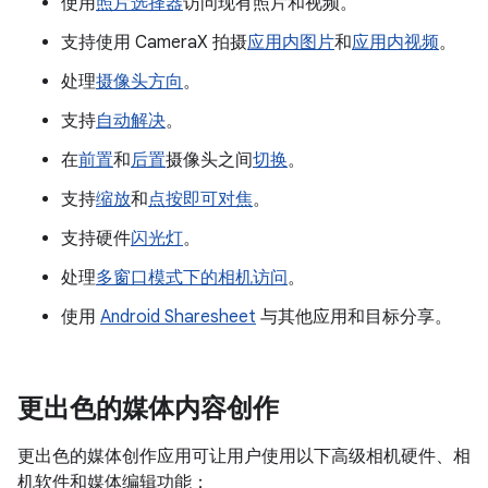
使用
照片选择器
访问现有照片和视频。
支持使用 CameraX 拍摄
应用内图片
和
应用内视频
。
处理
摄像头方向
。
支持
自动解决
。
在
前置
和
后置
摄像头之间
切换
。
支持
缩放
和
点按即可对焦
。
支持硬件
闪光灯
。
处理
多窗口模式下的相机访问
。
使用
Android Sharesheet
与其他应用和目标分享。
更出色的媒体内容创作
更出色的媒体创作应用可让用户使用以下高级相机硬件、相
机软件和媒体编辑功能：