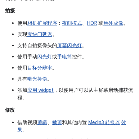
拍摄
使用
相机扩展程序
：
夜间模式
、
HDR
或
焦外成像
。
实现
零快门延迟
。
支持自拍摄像头的
屏幕闪光灯
。
使用手动
闪光灯
或
手电筒
控件。
使用
目标分辨率
。
具有
曝光补偿
。
添加
应用 widget
，以便用户可以从主屏幕启动捕获流
程。
修改
借助视频
剪辑
、
裁剪
和其他内置
Media3 转换器
效
果
。