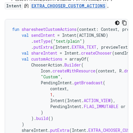
Intent
的
EXTRA_CHOOSER_CUSTOM_ACTIONS
。
fun
sharesheetCustomActions
(
context
:
Context
,
prev
val
sendIntent
=
Intent
(
ACTION_SEND
)
.
setType
(
"text/plain"
)
.
putExtra
(
Intent
.
EXTRA_TEXT
,
previewText
)
val
shareIntent
=
Intent
.
createChooser
(
sendInt
val
customActions
=
arrayOf
(
ChooserAction
.
Builder
(
Icon
.
createWithResource
(
context
,
R
.
dra
"Custom"
,
PendingIntent
.
getBroadcast
(
context
,
1
,
Intent
(
Intent
.
ACTION_VIEW
),
PendingIntent
.
FLAG_IMMUTABLE
or
Pe
)
).
build
()
)
shareIntent
.
putExtra
(
Intent
.
EXTRA_CHOOSER_CUST