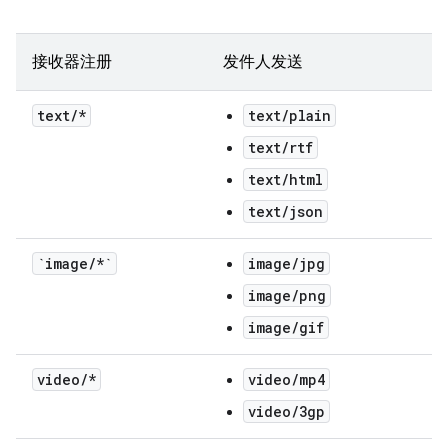
接收器注册
发件人发送
text
/
*
text/plain
text/rtf
text/html
text/json
`image
/
*`
image/jpg
image/png
image/gif
video
/
*
video/mp4
video/3gp