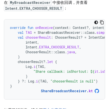
在
MyBroadcastReceiver
中接收回调，并查看
Intent.EXTRA_CHOOSER_RESULT
：
override
fun
onReceive
(
context
:
Context?,
intent
:
val
TAG
=
ShareBroadcastReceiver
::
class
.
simple
val
chooserResult
:
ChooserResult? 
=
IntentComp
intent
,
Intent
.
EXTRA_CHOOSER_RESULT
,
ChooserResult
::
class
.
java
,
)
chooserResult
?.
let
{
Log
.
i
(
TAG
,
"Share callback: isShortcut: 
${
it
.
isSh
)
}
?:
Log
.
i
(
TAG
,
"chooserResult is null"
)
}
ShareBroadcastReceiver
.
kt