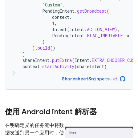
"Custom"
,
PendingIntent
.
getBroadcast
(
context
,
1
,
Intent
(
Intent
.
ACTION_VIEW
),
PendingIntent
.
FLAG_IMMUTABLE
or
Pe
)
).
build
()
)
shareIntent
.
putExtra
(
Intent
.
EXTRA_CHOOSER_CUST
context
.
startActivity
(
shareIntent
)
}
SharesheetSnippets
.
kt
使用 Android intent 解析器
在明确定义的任务流中将数
据发送到另一个应用时，使