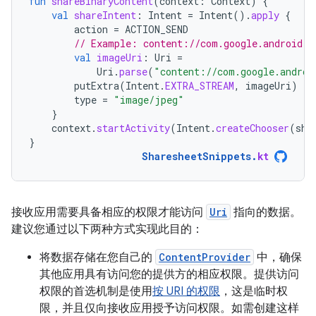
fun
shareBinaryContent
(
context
:
Context
)
{
val
shareIntent
:
Intent
=
Intent
().
apply
{
action
=
ACTION_SEND
// Example: content://com.google.android.a
val
imageUri
:
Uri
=
Uri
.
parse
(
"content://com.google.androi
putExtra
(
Intent
.
EXTRA_STREAM
,
imageUri
)
type
=
"image/jpeg"
}
context
.
startActivity
(
Intent
.
createChooser
(
sha
}
SharesheetSnippets
.
kt
接收应用需要具备相应的权限才能访问
Uri
指向的数据。
建议您通过以下两种方式实现此目的：
将数据存储在您自己的
ContentProvider
中，确保
其他应用具有访问您的提供方的相应权限。提供访问
权限的首选机制是使用
按 URI 的权限
，这是临时权
限，并且仅向接收应用授予访问权限。如需创建这样