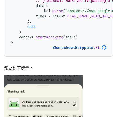
// (Optional) Here you're passing a co
data
=
Uri
.
parse
(
"content://com.google.an
flags
=
Intent
.
FLAG_GRANT_READ_URI_PER
},
null
)
context
.
startActivity
(
share
)
}
SharesheetSnippets
.
kt
预览如下所示：