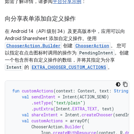
如需了解详情，请参阅
平台分享示例
：
向分享表单添加自定义操作
在 Android 14（API 级别 34）及更高版本中，应用可以向
Android Sharesheet 添加自定义操作。使用
ChooserAction.Builder
创建
ChooserAction
。 您可
以指定在点击图标时调用的操作为
PendingIntent
。创建
一个包含所有自定义操作的数组，并将其指定为分享
Intent
的
EXTRA_CHOOSER_CUSTOM_ACTIONS
。
fun
customActions
(
context
:
Context
,
text
:
String
)
val
sendIntent
=
Intent
(
ACTION_SEND
)
.
setType
(
"text/plain"
)
.
putExtra
(
Intent
.
EXTRA_TEXT
,
text
)
val
shareIntent
=
Intent
.
createChooser
(
sendInt
val
customActions
=
arrayOf
(
ChooserAction
.
Builder
(
Icon
.
createWithResource
(
context
,
R
.
dra