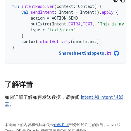
fun
intentResolver
(
context
:
Context
)
{
val
sendIntent
:
Intent
=
Intent
().
apply
{
action
=
ACTION_SEND
putExtra
(
Intent
.
EXTRA_TEXT
,
"This is my te
type
=
"text/plain"
}
context
.
startActivity
(
sendIntent
)
}
SharesheetSnippets
.
kt
了解详情
如需详细了解如何发送数据，请参阅
Intent 和 Intent 过滤
器
。
本页面上的内容和代码示例受
内容许可
部分所述许可的限制。Java 和
OpenJDK 是 Oracle 和/或其关联公司的注册商标。