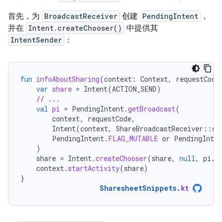
首先，为
BroadcastReceiver
创建
PendingIntent
，
并在
Intent.createChooser()
中提供其
IntentSender
：
fun
infoAboutSharing
(
context
:
Context
,
requestCode
var
share
=
Intent
(
ACTION_SEND
)
// ...
val
pi
=
PendingIntent
.
getBroadcast
(
context
,
requestCode
,
Intent
(
context
,
ShareBroadcastReceiver
::
cl
PendingIntent
.
FLAG_MUTABLE
or
PendingInten
)
share
=
Intent
.
createChooser
(
share
,
null
,
pi
.
i
context
.
startActivity
(
share
)
}
SharesheetSnippets
.
kt