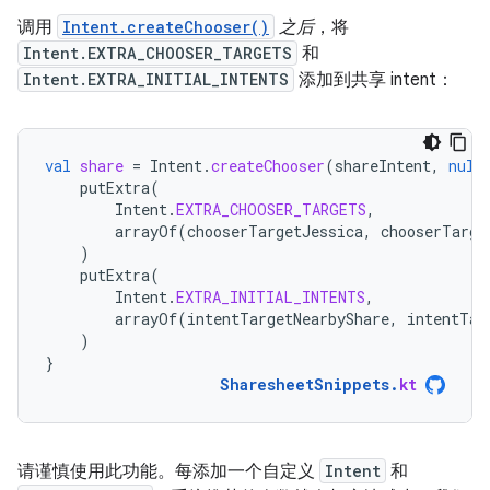
调用
Intent.createChooser()
之后
，将
Intent.EXTRA_CHOOSER_TARGETS
和
Intent.EXTRA_INITIAL_INTENTS
添加到共享 intent：
val
share
=
Intent
.
createChooser
(
shareIntent
,
null
putExtra
(
Intent
.
EXTRA_CHOOSER_TARGETS
,
arrayOf
(
chooserTargetJessica
,
chooserTarge
)
putExtra
(
Intent
.
EXTRA_INITIAL_INTENTS
,
arrayOf
(
intentTargetNearbyShare
,
intentTar
)
}
SharesheetSnippets
.
kt
请谨慎使用此功能。每添加一个自定义
Intent
和