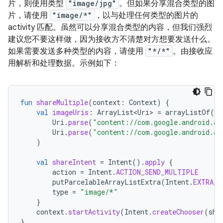
片，则使用类型
"image/jpg"
。但如果分享混合类型的图
片，请使用
"image/*"
，以与处理任何类型的图片的
activity 匹配。虽然可以分享混合类型的内容，但我们强烈
建议您不要这样做，因为接收方不清楚对方想要发送什么。
如果需要发送多种类型的内容，请使用
"*/*"
。由接收应
用解析和处理数据。示例如下：
fun
shareMultiple
(
context
:
Context
)
{
val
imageUris
:
ArrayList<Uri>
=
arrayListOf
(
Uri
.
parse
(
"content://com.google.android.ap
Uri
.
parse
(
"content://com.google.android.ap
)
val
shareIntent
=
Intent
().
apply
{
action
=
Intent
.
ACTION_SEND_MULTIPLE
putParcelableArrayListExtra
(
Intent
.
EXTRA_S
type
=
"image/*"
}
context
.
startActivity
(
Intent
.
createChooser
(
sha
}