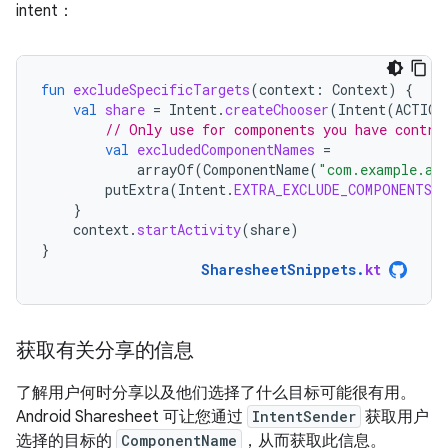
intent：
fun
excludeSpecificTargets
(
context
:
Context
)
{
val
share
=
Intent
.
createChooser
(
Intent
(
ACTION
// Only use for components you have contro
val
excludedComponentNames
=
arrayOf
(
ComponentName
(
"com.example.an
putExtra
(
Intent
.
EXTRA_EXCLUDE_COMPONENTS
,
}
context
.
startActivity
(
share
)
}
SharesheetSnippets
.
kt
获取有关分享的信息
了解用户何时分享以及他们选择了什么目标可能很有用。
Android Sharesheet 可让您通过
IntentSender
获取用户
选择的目标的
ComponentName
，从而获取此信息。