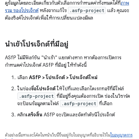
ดูข้อมูลโดยละเอียดเกี่ยวกับตัวเลือกการกำหนดค่าทั้งหมดได้ที่
ภาพ
รวม ของโปรเจ็กต์
หลังจากแก้ไข
.asfp-project
แล้ว คุณจะ
ต้องซิงค์โปรเจ็กต์เพื่อให้การเปลี่ยนแปลงมีผล
นำเข้าโปรเจ็กต์ที่มีอยู่
ASfP ไม่มีฟังก์ชัน "นำเข้า" แยกต่างหาก หากต้องการเปิดการ
กำหนดค่าโปรเจ็กต์ ASfP ที่มีอยู่ ให้ทำดังนี้
เลือก
ASfP > โปรเจ็กต์ > โปรเจ็กต์ใหม่
ในช่อง
ชื่อโปรเจ็กต์
ให้ไปที่และเลือกไดเรกทอรีที่มีไฟล์
.asfp-project
ที่มีอยู่ซึ่งคุณต้องการเปิด ช่องในวิซาร์ด
จะป้อนข้อมูลตามไฟล์
.asfp-project
ที่เลือก
คลิก
เสร็จสิ้น
ASfP จะเปิดและจัดทำดัชนีโปรเจ็กต์
ตัวอย่างเนื้อหาและโค้ดในหน้าเว็บนี้ขึ้นอยู่กับใบอนุญาตที่อธิบายไว้ใน
ใบอนุญาตการ