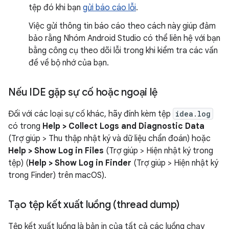
tệp đó khi bạn
gửi báo cáo lỗi
.
Việc gửi thông tin báo cáo theo cách này giúp đảm
bảo rằng Nhóm Android Studio có thể liên hệ với bạn
bằng công cụ theo dõi lỗi trong khi kiểm tra các vấn
đề về bộ nhớ của bạn.
Nếu IDE gặp sự cố hoặc ngoại lệ
Đối với các loại sự cố khác, hãy đính kèm tệp
idea.log
có trong
Help > Collect Logs and Diagnostic Data
(Trợ giúp > Thu thập nhật ký và dữ liệu chẩn đoán) hoặc
Help > Show Log in Files
(Trợ giúp > Hiện nhật ký trong
tệp) (
Help > Show Log in Finder
(Trợ giúp > Hiện nhật ký
trong Finder) trên macOS).
Tạo tệp kết xuất luồng (thread dump)
Tệp kết xuất luồng là bản in của tất cả các luồng chạy