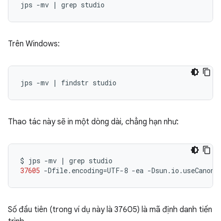
Trên Windows:
Thao tác này sẽ in một dòng dài, chẳng hạn như:
$
jps
-mv
|
grep
37605
-Dfile.encoding
=
UTF-8
-ea
-Dsun.io.useCanonC
Số đầu tiên (trong ví dụ này là 37605) là mã định danh tiến