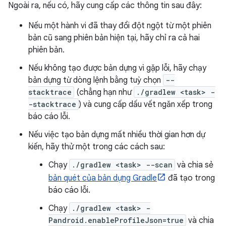
Ngoài ra, nếu có, hãy cung cấp các thông tin sau đây:
Nếu một hành vi đã thay đổi đột ngột từ một phiên
bản cũ sang phiên bản hiện tại, hãy chỉ ra cả hai
phiên bản.
Nếu không tạo được bản dựng vì gặp lỗi, hãy chạy
bản dựng từ dòng lệnh bằng tuỳ chọn
--
stacktrace
(chẳng hạn như
./gradlew <task> -
-stacktrace
) và cung cấp dấu vết ngăn xếp trong
báo cáo lỗi.
Nếu việc tạo bản dựng mất nhiều thời gian hơn dự
kiến, hãy thử một trong các cách sau:
Chạy
./gradlew <task> --scan
và chia sẻ
bản quét của bản dựng Gradle
đã tạo trong
báo cáo lỗi.
Chạy
./gradlew <task> -
Pandroid.enableProfileJson=true
và chia