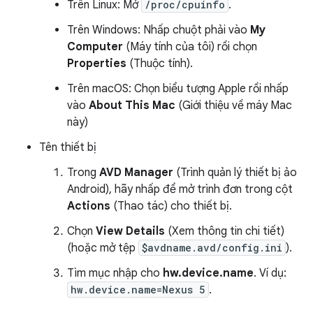
Trên Linux: Mở
/proc/cpuinfo
.
Trên Windows: Nhấp chuột phải vào
My
Computer
(Máy tính của tôi) rồi chọn
Properties
(Thuộc tính).
Trên macOS: Chọn biểu tượng Apple rồi nhấp
vào
About This Mac
(Giới thiệu về máy Mac
này)
Tên thiết bị
Trong
AVD Manager
(Trình quản lý thiết bị ảo
Android), hãy nhấp để mở trình đơn trong cột
Actions
(Thao tác) cho thiết bị.
Chọn
View Details
(Xem thông tin chi tiết)
(hoặc mở tệp
$avdname.avd/config.ini
).
Tìm mục nhập cho
hw.device.name
. Ví dụ:
hw.device.name=Nexus 5
.