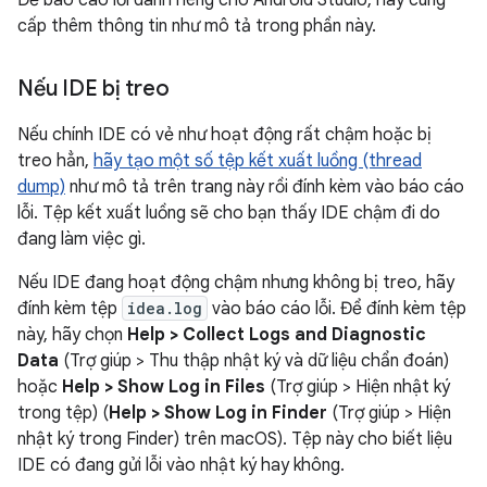
Để báo cáo lỗi dành riêng cho Android Studio, hãy cung
cấp thêm thông tin như mô tả trong phần này.
Nếu IDE bị treo
Nếu chính IDE có vẻ như hoạt động rất chậm hoặc bị
treo hẳn,
hãy tạo một số tệp kết xuất luồng (thread
dump)
như mô tả trên trang này rồi đính kèm vào báo cáo
lỗi. Tệp kết xuất luồng sẽ cho bạn thấy IDE chậm đi do
đang làm việc gì.
Nếu IDE đang hoạt động chậm nhưng không bị treo, hãy
đính kèm tệp
idea.log
vào báo cáo lỗi. Để đính kèm tệp
này, hãy chọn
Help > Collect Logs and Diagnostic
Data
(Trợ giúp > Thu thập nhật ký và dữ liệu chẩn đoán)
hoặc
Help > Show Log in Files
(Trợ giúp > Hiện nhật ký
trong tệp) (
Help > Show Log in Finder
(Trợ giúp > Hiện
nhật ký trong Finder) trên macOS). Tệp này cho biết liệu
IDE có đang gửi lỗi vào nhật ký hay không.